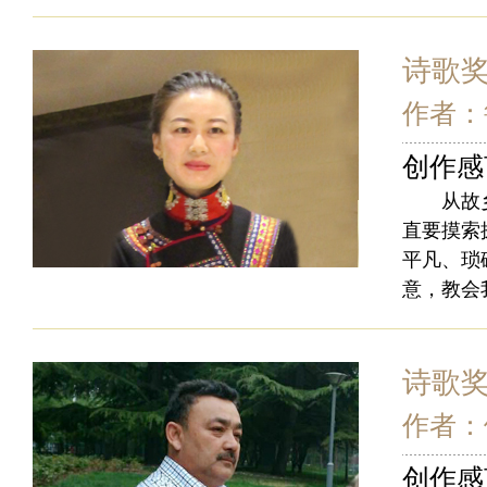
诗歌
作者：
创作感
从故乡的
直要摸索
平凡、琐
意，教会
诗歌
作者：
创作感