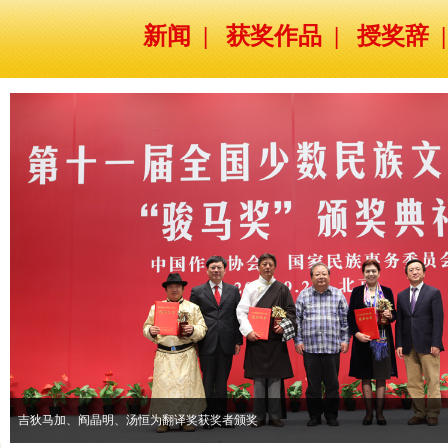
新闻
|
获奖作品
|
授奖辞
吉狄马加、阎晶明、汤恒为翻译奖获奖者颁奖