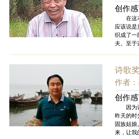
创作感
在这本诗
应该说是
织成了一
夫。至于
诗歌
作者：
创作感
因为诗歌
昨天的时
固族姑娘
来，让我