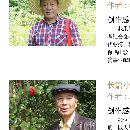
作者：
创作感
我采用现
考社会变
代脉搏。
像唱山歌
贫事业献
长篇
作者：
创作感
如何看待
度，以人