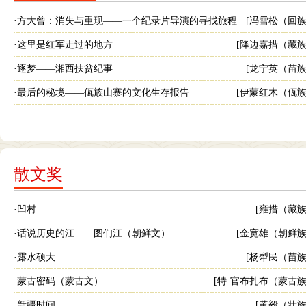
·方大曾：消失与重现——一个纪录片导演的寻找旅程
[冯雪松（回族
·这里是红军走过的地方
[降边嘉措（藏族
·逐梦——湘西扶贫纪事
[龙宁英（苗族
·最后的秘境——佤族山寨的文化生存报告
[伊蒙红木（佤族
散文奖
·凹村
[雍措（藏族
·话说历史的江——图们江（朝鲜文）
[金宽雄（朝鲜族
·露水硕大
[杨犁民（苗族
·蒙古密码（蒙古文）
[特·官布扎布（蒙古族
·新疆时间
[黄毅（壮族