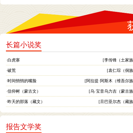
长篇小说奖
·白虎寨
[李传锋（土家族
·破荒
[袁仁琮（侗族
·时间悄悄的嘴脸
[阿拉提·阿斯木（维吾尔族
·信仰树（蒙古文）
[乌·宝音乌力吉（蒙古族
·昨天的部落（藏文）
[旦巴亚尔杰（藏族
报告文学奖