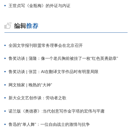
王世贞写《金瓶梅》的外证与内证
全国文学报刊联盟常务理事会在北京召开
鲁奖访谈 | 蒲隆：像一个老兵胸前被挂了一枚“红色英勇勋章”
鲁奖访谈 | 张芸：AI在翻译文学作品时有明显局限
网文独家 | 晚熟的“大神”
新大众文艺创作谈：劳动者之歌
诺兰版《奥德赛》:当代创意写作金字塔的宏伟与平庸
鲁迅的“单人舞”：一位自由战士的激情与抗争