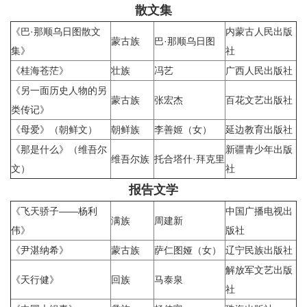
散文集
《巴·那顺乌日图散文
内蒙古人民出版
蒙古族
巴·那顺乌日图
集》
社
《桂海苍茫》
壮族
冯艺
广西人民出版社
《另一面历史人物的另
蒙古族
张宏杰
百花文艺出版社
类传记》
《母爱》（朝鲜文）
朝鲜族
李善姬（女）
延边教育出版社
《那是什么》（维吾尔
新疆青少年出版
维吾尔族
托合塔什·拜克里
文）
社
报告文学
《飞天骄子——杨利
中国广播电视出
满族
周建新
伟》
版社
《尹湛纳希》
蒙古族
萨仁图娅（女）
辽宁民族出版社
解放军文艺出版
《天行健》
回族
马泰泉
社