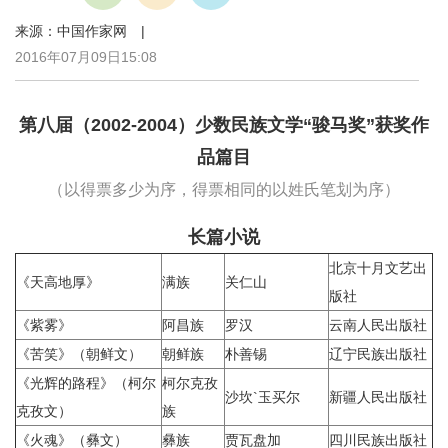
来源：中国作家网 |
2016年07月09日15:08
第八届（2002-2004）少数民族文学“骏马奖”获奖作
品篇目
（以得票多少为序，得票相同的以姓氏笔划为序）
长篇小说
北京十月文艺出
《天高地厚》
满族
关仁山
版社
《紫雾》
阿昌族
罗汉
云南人民出版社
《苦笑》（朝鲜文）
朝鲜族
朴善锡
辽宁民族出版社
《光辉的路程》（柯尔
柯尔克孜
沙坎`玉买尔
新疆人民出版社
克孜文）
族
《火魂》（彝文）
彝族
贾瓦盘加
四川民族出版社