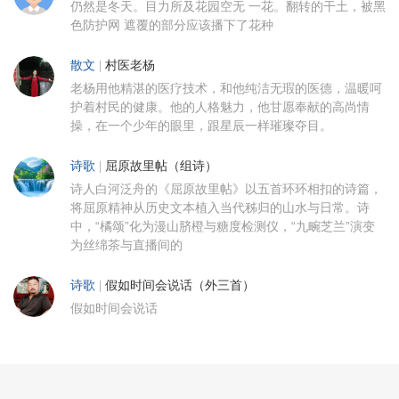
仍然是冬天。目力所及花园空无 一花。翻转的干土，被黑
色防护网 遮覆的部分应该播下了花种
散文
|
村医老杨
老杨用他精湛的医疗技术，和他纯洁无瑕的医德，温暖呵
护着村民的健康。他的人格魅力，他甘愿奉献的高尚情
操，在一个少年的眼里，跟星辰一样璀璨夺目。
诗歌
|
屈原故里帖（组诗）
诗人白河泛舟的《屈原故里帖》以五首环环相扣的诗篇，
将屈原精神从历史文本植入当代秭归的山水与日常。诗
中，“橘颂”化为漫山脐橙与糖度检测仪，“九畹芝兰”演变
为丝绵茶与直播间的
诗歌
|
假如时间会说话（外三首）
假如时间会说话