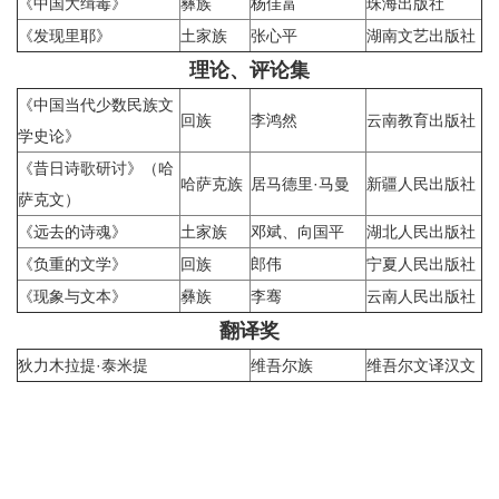
《中国大缉毒》
彝族
杨佳富
珠海出版社
《发现里耶》
土家族
张心平
湖南文艺出版社
理论、评论集
《中国当代少数民族文
回族
李鸿然
云南教育出版社
学史论》
《昔日诗歌研讨》（哈
哈萨克族
居马德里·马曼
新疆人民出版社
萨克文）
《远去的诗魂》
土家族
邓斌、向国平
湖北人民出版社
《负重的文学》
回族
郎伟
宁夏人民出版社
《现象与文本》
彝族
李骞
云南人民出版社
翻译奖
狄力木拉提·泰米提
维吾尔族
维吾尔文译汉文