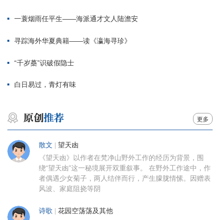
一蓑烟雨任平生——海派通才文人陆澹安
寻踪海外华夏典籍——读《瀛海寻珍》
“千岁蘽”识破假隐士
白日易过，青灯有味
更多
散文
|
望天凼
《望天凼》以作者在梵净山野外工作的经历为背景，围
绕“望天凼”这一秘境展开双重叙事。 在野外工作途中，作
者偶遇少女菊子，两人结伴而行，产生朦胧情愫。因赠表
风波、家庭阻挠等阴
诗歌
|
花园空荡荡及其他