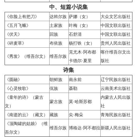
中、短篇小说集
《你脸上有把刀》
达斡尔族
萨娜（女）
大众文艺出版社
《五月飞蛾》
土家族
叶梅（女）
中国文联出版社
《伏天》
回族
石舒清
中国文联出版社
《碎麦草》
布依族
杨打铁（女）
贵州人民出版社
克尤木·阿布都
喀什维吾尔文出
《秀发》（维吾尔文）
维吾尔族
卡德尔·夏里
版社
诗集
《圆融》
朝鲜族
南永前
辽宁民族出版社
《心灵牧歌》
佤族
聂勒
云南美术出版社
《童年的诗》（蒙古
内蒙古人民出版
蒙古族
莫·哈斯苏都
文）
社
《南逝的云》（藏文）
藏族
尖·梅朵
青海民族出版社
《顶陶罐的姑娘》（维
维吾尔族
博格达·阿不都拉
新疆人民出版社
吾尔文）