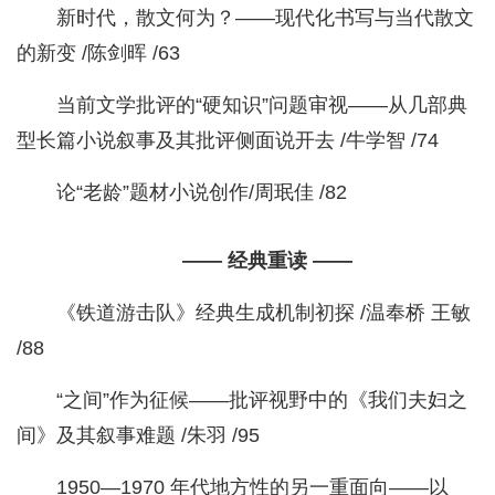
新时代，散文何为？——现代化书写与当代散文
的新变 /陈剑晖 /63
当前文学批评的“硬知识”问题审视——从几部典
型长篇小说叙事及其批评侧面说开去 /牛学智 /74
论“老龄”题材小说创作/周珉佳 /82
—— 经典重读 ——
《铁道游击队》经典生成机制初探 /温奉桥 王敏
/88
“之间”作为征候——批评视野中的《我们夫妇之
间》及其叙事难题 /朱羽 /95
1950—1970 年代地方性的另一重面向——以