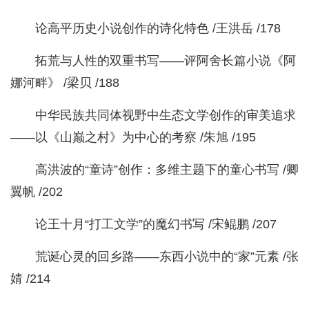
论高平历史小说创作的诗化特色 /王洪岳 /178
拓荒与人性的双重书写——评阿舍长篇小说《阿
娜河畔》 /梁贝 /188
中华民族共同体视野中生态文学创作的审美追求
——以《山巅之村》为中心的考察 /朱旭 /195
高洪波的“童诗”创作：多维主题下的童心书写 /卿
翼帆 /202
论王十月“打工文学”的魔幻书写 /宋鲲鹏 /207
荒诞心灵的回乡路——东西小说中的“家”元素 /张
婧 /214