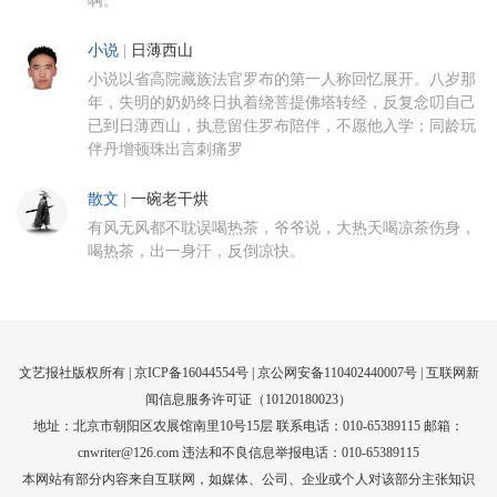
啊。
小说
|
日薄西山
小说以省高院藏族法官罗布的第一人称回忆展开。八岁那
年，失明的奶奶终日执着绕菩提佛塔转经，反复念叨自己
已到日薄西山，执意留住罗布陪伴，不愿他入学；同龄玩
伴丹增顿珠出言刺痛罗
散文
|
一碗老干烘
有风无风都不耽误喝热茶，爷爷说，大热天喝凉茶伤身，
喝热茶，出一身汗，反倒凉快。
文艺报社版权所有 |
京ICP备16044554号
| 京公网安备110402440007号 |
互联网新
闻信息服务许可证（10120180023）
地址：北京市朝阳区农展馆南里10号15层 联系电话：010-65389115 邮箱：
cnwriter@126.com 违法和不良信息举报电话：010-65389115
本网站有部分内容来自互联网，如媒体、公司、企业或个人对该部分主张知识