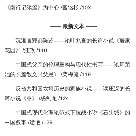
《南行记续篇》为中心 /宫铭杉 /103
—— 最新文本 ——
沉湘哀郢都陈迹——论叶兆言的长篇小说《璩家
花园》 /汪政 /110
中国式父亲的伦理重构与现代性书写——论周荣
池的长篇散文《父恩》 /栾梅健 /119
反省共和国坎坷历史的家族小说——读庄深的长
篇小说《脉》 /杨剑龙 /124
中国式现代化理论范式下抗战小说《石头城》的
中国叙事 /逯艳 /129