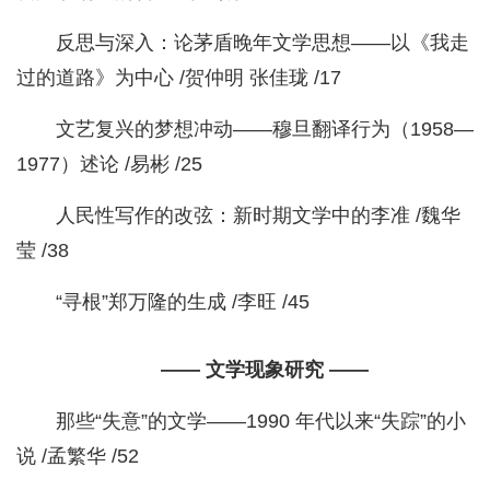
反思与深入：论茅盾晚年文学思想——以《我走
过的道路》为中心 /贺仲明 张佳珑 /17
文艺复兴的梦想冲动——穆旦翻译行为（1958—
1977）述论 /易彬 /25
人民性写作的改弦：新时期文学中的李准 /魏华
莹 /38
“寻根”郑万隆的生成 /李旺 /45
—— 文学现象研究 ——
那些“失意”的文学——1990 年代以来“失踪”的小
说 /孟繁华 /52