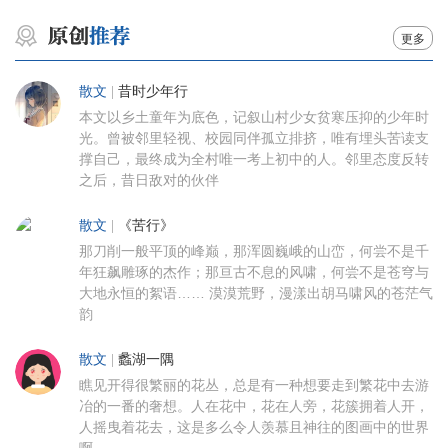
更多
散文
|
昔时少年行
本文以乡土童年为底色，记叙山村少女贫寒压抑的少年时
光。曾被邻里轻视、校园同伴孤立排挤，唯有埋头苦读支
撑自己，最终成为全村唯一考上初中的人。邻里态度反转
之后，昔日敌对的伙伴
散文
|
《苦行》
那刀削一般平顶的峰巅，那浑圆巍峨的山峦，何尝不是千
年狂飙雕琢的杰作；那亘古不息的风啸，何尝不是苍穹与
大地永恒的絮语…… 漠漠荒野，漫漾出胡马啸风的苍茫气
韵
散文
|
蠡湖一隅
瞧见开得很繁丽的花丛，总是有一种想要走到繁花中去游
冶的一番的奢想。人在花中，花在人旁，花簇拥着人开，
人摇曳着花去，这是多么令人羡慕且神往的图画中的世界