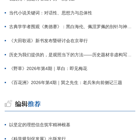
当代小说关键词：对话性、思想力与总体性
古典学学者围观《奥德赛》：黑白海伦、佩涅罗佩的别针与神秘入侵者
《大田歌谣》新书发布暨研讨会在京举行
历史为我们提供的，是观照当下的方法——历史题材非虚构写作多人谈
《野草》2026年第4期｜草白：即见梅花
《百花洲》2026年第4期｜巽之先生：老兵朱向前侧记三题
以坚定的理想信念筑牢精神根基
《科学规划促发展》出版发行