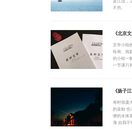
是江流，
不穷。
《北京文
文学小组
绘画、戏
的小组一
一节课只
从来不缺
《扬子江
有时很庞
的蓝鲸 
缈的水体
薄 自我
鳍。游动