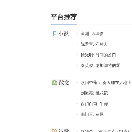
平台推荐
童洲: 西墙影
陈君宝: 守村人
徐光明: 时间的岔口
秦英俊: 纳加阔特的雾
欧阳杏蓬： 春天铺在大地上
刘海亮: 桃花记
西门白甫: 牛蹄
南门三: 巷尾
赵华奎： 清明时节（组诗）