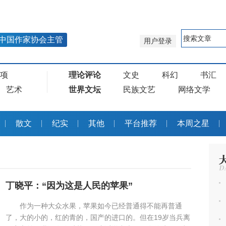
中国作家协会主管
用户登录
奖项
理论评论
文史
科幻
书汇
艺术
世界文坛
民族文艺
网络文学
散文
纪实
其他
平台推荐
本周之星
丁晓平：“因为这是人民的苹果”
作为一种大众水果，苹果如今已经普通得不能再普通
了，大的小的，红的青的，国产的进口的。但在19岁当兵离