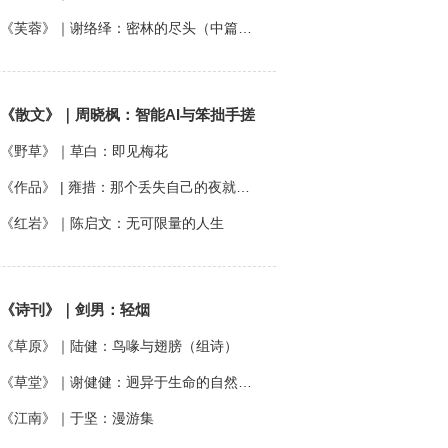
《芙蓉》｜谢络绎：密林的尽头（中篇小说 节选）
《散文》｜周晓枫：智能AI与笨拙手搓
《野草》｜草白：即见梅花
《作品》 | 雍措：那个丢失自己的夜就在昨天
《红岩》｜陈启文：无可限量的人生
《诗刊》｜剑男：轻烟
《草原》｜陆健：鸟喙与翅膀（组诗）
《草堂》｜谢健健：迥异于生命的自然诗篇（组诗）
《江南》｜于坚：漫游集