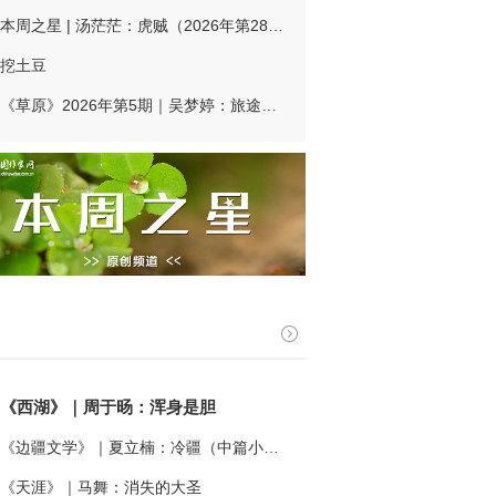
本周之星 | 汤茫茫：虎贼（2026年第28期）
挖土豆
《草原》2026年第5期｜吴梦婷：旅途诊事
《西湖》｜周于旸：浑身是胆
《边疆文学》｜夏立楠：冷疆（中篇小说）
《天涯》｜马舞：消失的大圣