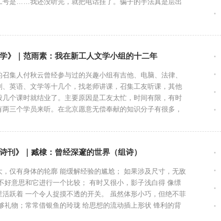
工号是……我还没听完，就把电话挂了。骗子的手法真是层出
学》｜范雨素：我在新工人文学小组的十二年
的召集人付秋云曾经参与过的兴趣小组有吉他、电脑、法律、
剧、英语、文学等十几个，找老师讲课，召集工友听课，其他
般几个课时就结业了。主要原因是工友太忙，时间有限，有时
有两三个学员来听。在北京愿意无偿奉献的知识分子有很多，
老师，但缺的是学员。
诗刊》｜臧棣：曾经深邃的世界（组诗）
大，仅有身体的轮廓 能缓解经验的尴尬； 如果涉及尺寸，无敌
也不好意思和它进行一个比较； 有时又很小，影子浅白得 像缥
里活跃着 一个令人捉摸不透的开关。 虽然体形小巧，但绝不菲
不够礼物；常常借银鱼的玲珑 给思想的流动插上形状 锋利的背
加速时， 看不见的手，也会露出它的指缝。