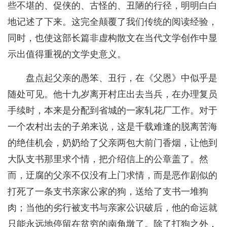
些不堪的、促侠的、古怪的、丑陋的行径，明明白白
地记述了下来。这完全颠覆了我们传统的阅读经验，
同时，也使这部长篇非虚构散文在当代文学创作中显
示出值得重视的文学史意义。
盘点起父亲的愚笨、丑行，在《父恩》中似乎是
随处可见。他十九岁离开村庄出去当兵，在办理复员
手续时，本来是分配到省城的一家轧花厂工作。对于
一个农村出去的子弟来说，这是千载难逢的脱离苦海
的绝佳机会，奶奶给了父亲两包大前门香烟，让他到
大队支书那里求个情，把介绍信上的公章盖了。然
而，迂腐的父亲不仅没有上门求情，而是恶作剧似的
打死了一条支书亲家公家的狗，送给了支书一堆狗
肉；当他的劣行被支书与亲家公识破后，他的命运就
只能永远地停留在贫穷的南角墩了。除了打狗之外，