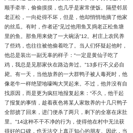
顺手牵羊，偷偷摸摸，也几乎是家常便饭。隔壁邻居
老正松，一向处得不坏，但是，他却悄悄地摘了他家
的丝瓜。有时，作者还“见过他用鱼叉捣老正松鱼塘
里的鱼。那鱼用来烧了一大碗汤”12。村庄上农民养
了些鸡，也往往被他偷着吃了。当人们怀疑起他时，
他总是装出一副无辜的样子：“一定是黄仙子吃了
鸡，我总是见那家伙在路边奔过。”13多行不义必自
毙。有一天，当他放养的一大群鸭子被人毒死时，他
像老牛一样绝望地嚎啕大哭起来。不过，他并没有自
找原因，而是更为疯狂地报复起来：“不久，他干起
了报复的事情，趁着夜色将某人家散养的十几只鸭子
全部掳了回来，进门便杀了两只，剩下的全塞在床肚
里。”14这种不干不净的行为，使得他在村中无法获
得好的口碑，也无法交上真正知心的朋友。因此，当