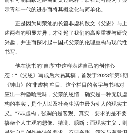
前者可能因缺乏距离而太过纯粹，后者则可能为了显
示青年一代的进步而将其概念化与简单化。
正是因为周荣池的长篇非虚构散文《父恩》与上
述两者的明显差异，才引起了我们的高度重视与研究
兴趣，并进而探讨起中国式父亲的伦理重构与现代性
书写。
他在该书的“自序”中这样表述自己的创作心
态：“《父恩》写成后六易其稿，首发于2023年第5期
《钟山》的‘非虚构’栏目。这个栏目的名字与书稿对
应出一种隐喻意味，父亲的恩情，确实是一种无以虚
构的事实，是个人以及社会生活中最为动人的现实主
义。”7非虚构，强调的是客观、真实，要求的是不要
掺杂个人主观的想像、猜测、臆断；而现实主义，则
是对自己创作手法的要求，不要夸张、筛选与有意识