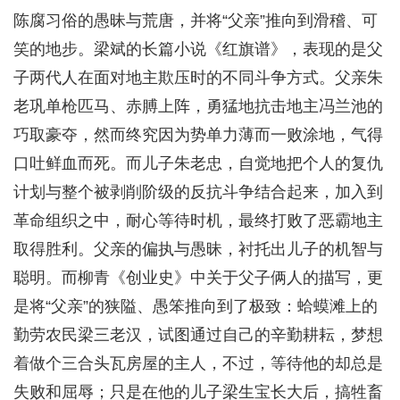
陈腐习俗的愚昧与荒唐，并将“父亲”推向到滑稽、可
笑的地步。梁斌的长篇小说《红旗谱》，表现的是父
子两代人在面对地主欺压时的不同斗争方式。父亲朱
老巩单枪匹马、赤膊上阵，勇猛地抗击地主冯兰池的
巧取豪夺，然而终究因为势单力薄而一败涂地，气得
口吐鲜血而死。而儿子朱老忠，自觉地把个人的复仇
计划与整个被剥削阶级的反抗斗争结合起来，加入到
革命组织之中，耐心等待时机，最终打败了恶霸地主
取得胜利。父亲的偏执与愚昧，衬托出儿子的机智与
聪明。而柳青《创业史》中关于父子俩人的描写，更
是将“父亲”的狭隘、愚笨推向到了极致：蛤蟆滩上的
勤劳农民梁三老汉，试图通过自己的辛勤耕耘，梦想
着做个三合头瓦房屋的主人，不过，等待他的却总是
失败和屈辱；只是在他的儿子梁生宝长大后，搞牲畜