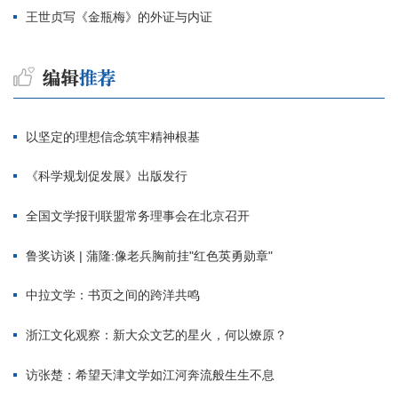
王世贞写《金瓶梅》的外证与内证
以坚定的理想信念筑牢精神根基
《科学规划促发展》出版发行
全国文学报刊联盟常务理事会在北京召开
鲁奖访谈 | 蒲隆:像老兵胸前挂"红色英勇勋章"
中拉文学：书页之间的跨洋共鸣
浙江文化观察：新大众文艺的星火，何以燎原？
访张楚：希望天津文学如江河奔流般生生不息