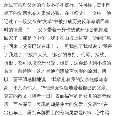
亲生前我对父亲的许多不孝和逆行。”4同样，贾平凹
笔下的父亲也令人肃然起敬。在《祭父》一文中，他
记述了一段父亲在“文革”中被打成历史反革命后回家
时的情景：“……父亲带着一身伤残被开除公职押送
回家了，那是个中午，我正在山坡上拔草，听到消息
扑回来，父亲已躺在床上，一见我抱了我就说：‘我害
了我娃了！’放声大哭。”多少的毒打、侮辱、摧残、
折磨，都可以咬咬牙忍受，但是，这会影响到小孩的
名誉、前途啊！这才是他崩溃放声大哭的原因。所
以，贾平凹感慨地说：“我欣慰着我的父亲低微却崇
高，平凡而伟大。”5他毫无保留地爱着自己的父亲。
莫言的散文《陪考一日》表面描写的是女儿的高考经
历，而在深层，表现的却是伟大的父爱。父亲“坐在
出租车上，看到车牌照上的号码尾数是575，心中暗