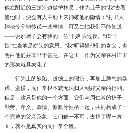
他在附近的三荡河边做护林员，作为儿子的“我”去看
望他时，便会有人主动上来捅破他的隐情：“村里人
神秘兮兮地传说一些事情，可又生怕我们不能知道
——说那屋子会有我的一位‘干娘’去过夜。”15“干
娘”在当地是姘头的意思。“我”听得懂他们的含义，也
明白他们并非出于善意。在这里，作为父亲在村庄里
的形象就具象化了。
行为上的缺陷、道德上的瑕疵，再加上脾气的暴
躁、蛮横，周仁常根本就无法归入到好父亲的行列。
但是，这只是他的一个方面。它们与周仁常的护子、
勤劳、孝义、豪情、慷慨等性格一起，共同构成了一
个完整的父亲形象。它们缺一不可，去掉了哪一方
面，就不是真实的周仁常全貌。