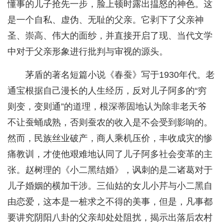
懂事的儿子抢先一步，脸上顿时露出揾怒的神色。这
是一个自私、虚伪、无耻的父亲。它剥下了父亲神
圣、崇高、伟大的面纱，并直接开启了现、当代文学
中对于父亲形象进行批判与审视的源头。
茅盾的著名短篇小说《春蚕》写于1930年代。老
通宝根据自己漫长的人生经历，反对儿子阿多的“穷
则变，变则通”的道理，根深蒂固地认为除非老天爷
不让蚕蛹成熟，否则蚕农的收入是不会受到影响的。
然而，民族丝业破产，商人乘机压价，丰收成灾的惨
痛教训，才使他艰难地认同了儿子阿多社会变革的主
张。赵树理的《小二黑结婚》，讽刺的是二诸葛对于
儿子婚姻的横加干涉。三仙姑的女儿小芹与小二黑自
由恋爱，这本是一桩求之不得的美事，但是，凡事都
要讲究阴阳八卦的父亲却处处阻扰，揭示出落后农村