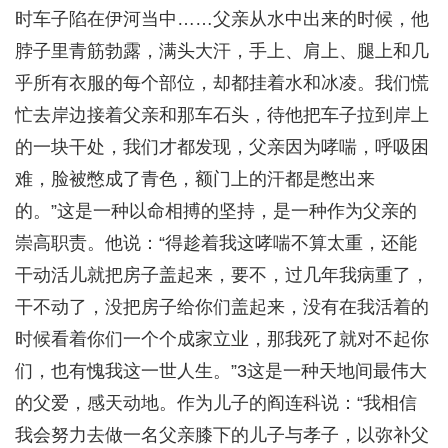
时车子陷在伊河当中……父亲从水中出来的时候，他
脖子里青筋勃露，满头大汗，手上、肩上、腿上和几
乎所有衣服的每个部位，却都挂着水和冰凌。我们慌
忙去岸边接着父亲和那车石头，待他把车子拉到岸上
的一块干处，我们才都发现，父亲因为哮喘，呼吸困
难，脸被憋成了青色，额门上的汗都是憋出来
的。”这是一种以命相搏的坚持，是一种作为父亲的
崇高职责。他说：“得趁着我这哮喘不算太重，还能
干动活儿就把房子盖起来，要不，过几年我病重了，
干不动了，没把房子给你们盖起来，没有在我活着的
时候看着你们一个个成家立业，那我死了就对不起你
们，也有愧我这一世人生。”3这是一种天地间最伟大
的父爱，感天动地。作为儿子的阎连科说：“我相信
我会努力去做一名父亲膝下的儿子与孝子，以弥补父