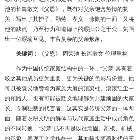
池的长篇散文《父恩》，既有对父亲饱含热情的赞
美，写出了其护子、勤劳、孝义、慷慨的一面，又将
他的缺点，乃至行为和道德上的瑕疵公之于众，刻画
出一位瑕瑜互见、丰富复杂的父亲形象。
关键词：
《父恩》 周荣池 长篇散文 伦理重构
作为中国传统家庭结构中的一环，“父亲”具有着
较之其他成员更为重要、更为关键的色彩与份量。他
可以被褒义地赞颂为家族大厦的顶梁柱、滚滚红尘中
的领路人，也有可能被贬义地理解为封建顽固的大家
长、专制独裁的代言者。这其实是传统父亲的一体两
面。随着农耕文明的解体与现代家庭生活中成员角色
的不同转换，“父亲”已不再是以往顽固、刻板、机械
的形象，表现于文学作品中，其面貌也随着时代的变