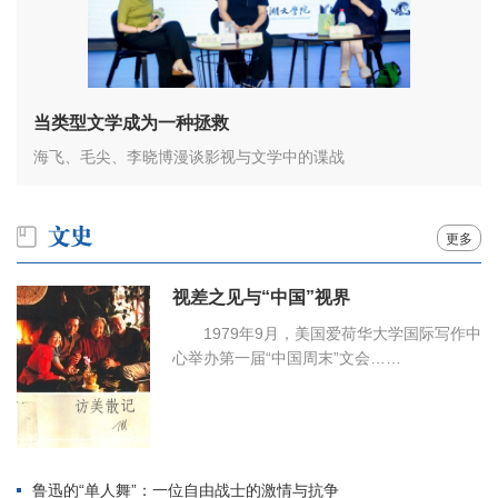
当类型文学成为一种拯救
海飞、毛尖、李晓博漫谈影视与文学中的谍战
更多
视差之见与“中国”视界
1979年9月，美国爱荷华大学国际写作中
心举办第一届“中国周末”文会……
鲁迅的“单人舞”：一位自由战士的激情与抗争