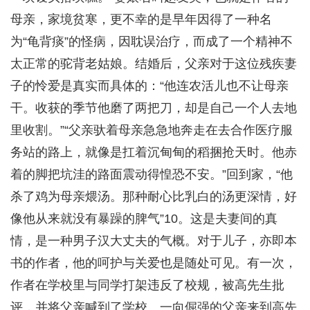
母亲，家境贫寒，更不幸的是早年因得了一种名
为“龟背痰”的怪病，因耽误治疗，而成了一个精神不
太正常的驼背老姑娘。结婚后，父亲对于这位残疾妻
子的怜爱是真实而具体的：“他连农活儿也不让母亲
干。收获的季节他磨了两把刀，却是自己一个人去地
里收割。”“父亲驮着母亲急急地奔走在去合作医疗服
务站的路上，就像是扛着沉甸甸的稻捆抢天时。他赤
着的脚把坑洼的路面震动得惶恐不安。”回到家，“他
杀了鸡为母亲煨汤。那种耐心比乳白的汤更深情，好
像他从来就没有暴躁的脾气”10。这是夫妻间的真
情，是一种男子汉大丈夫的气概。对于儿子，亦即本
书的作者，他的呵护与关爱也是随处可见。有一次，
作者在学校里与同学打架违反了校规，被高先生批
评，并将父亲喊到了学校。一向倔强的父亲来到高先