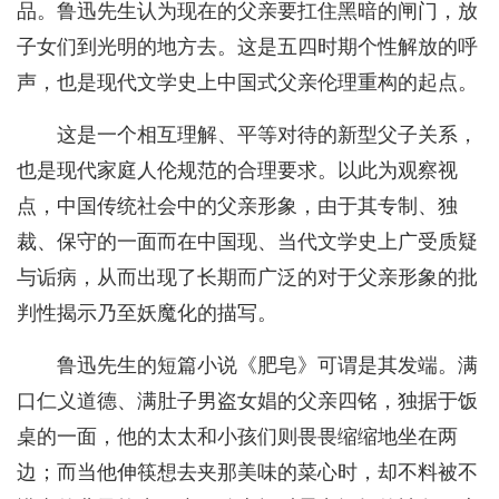
品。鲁迅先生认为现在的父亲要扛住黑暗的闸门，放
子女们到光明的地方去。这是五四时期个性解放的呼
声，也是现代文学史上中国式父亲伦理重构的起点。
这是一个相互理解、平等对待的新型父子关系，
也是现代家庭人伦规范的合理要求。以此为观察视
点，中国传统社会中的父亲形象，由于其专制、独
裁、保守的一面而在中国现、当代文学史上广受质疑
与诟病，从而出现了长期而广泛的对于父亲形象的批
判性揭示乃至妖魔化的描写。
鲁迅先生的短篇小说《肥皂》可谓是其发端。满
口仁义道德、满肚子男盗女娼的父亲四铭，独据于饭
桌的一面，他的太太和小孩们则畏畏缩缩地坐在两
边；而当他伸筷想去夹那美味的菜心时，却不料被不