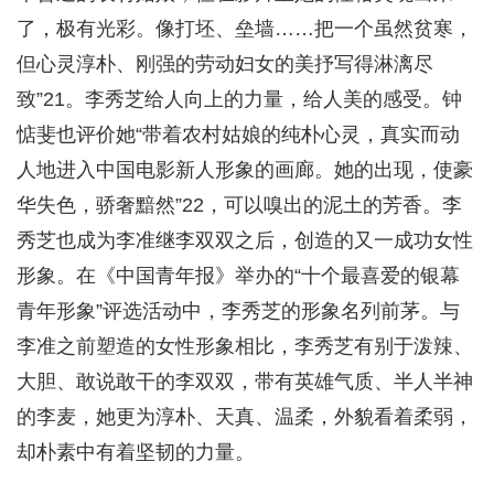
了，极有光彩。像打坯、垒墙……把一个虽然贫寒，
但心灵淳朴、刚强的劳动妇女的美抒写得淋漓尽
致”21。李秀芝给人向上的力量，给人美的感受。钟
惦斐也评价她“带着农村姑娘的纯朴心灵，真实而动
人地进入中国电影新人形象的画廊。她的出现，使豪
华失色，骄奢黯然”22，可以嗅出的泥土的芳香。李
秀芝也成为李准继李双双之后，创造的又一成功女性
形象。在《中国青年报》举办的“十个最喜爱的银幕
青年形象”评选活动中，李秀芝的形象名列前茅。与
李准之前塑造的女性形象相比，李秀芝有别于泼辣、
大胆、敢说敢干的李双双，带有英雄气质、半人半神
的李麦，她更为淳朴、天真、温柔，外貌看着柔弱，
却朴素中有着坚韧的力量。