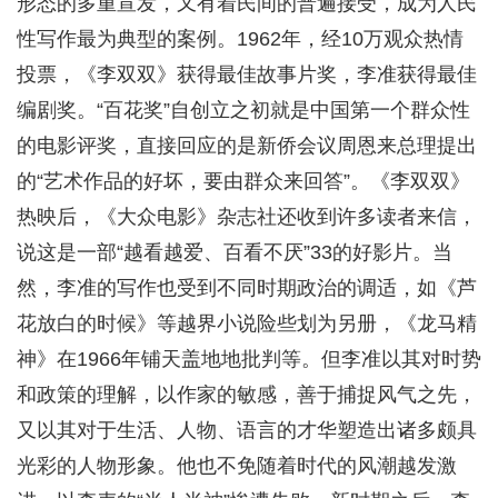
形态的多重宣发，又有着民间的普遍接受，成为人民
性写作最为典型的案例。1962年，经10万观众热情
投票，《李双双》获得最佳故事片奖，李准获得最佳
编剧奖。“百花奖”自创立之初就是中国第一个群众性
的电影评奖，直接回应的是新侨会议周恩来总理提出
的“艺术作品的好坏，要由群众来回答”。《李双双》
热映后，《大众电影》杂志社还收到许多读者来信，
说这是一部“越看越爱、百看不厌”33的好影片。当
然，李准的写作也受到不同时期政治的调适，如《芦
花放白的时候》等越界小说险些划为另册，《龙马精
神》在1966年铺天盖地地批判等。但李准以其对时势
和政策的理解，以作家的敏感，善于捕捉风气之先，
又以其对于生活、人物、语言的才华塑造出诸多颇具
光彩的人物形象。他也不免随着时代的风潮越发激