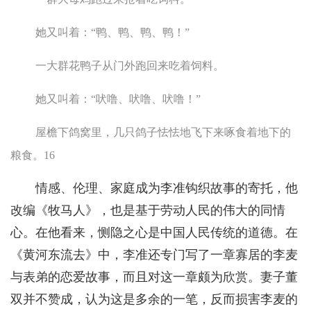
她又叫着：“鸭、鸭、鸭、鸭！”
一大群花鸭子从门外跑回来吃着饲料。
她又叫着：“吠噜、吠噜、吠噜！”
屋檐下鸽窝里，几只鸽子怯怯地飞下来啄食着地下的
粮食。16
情感、伦理、家庭成为李准钩织故事的寄托，他
改编《牧马人》，也是基于劳动人民的伟大的同情
心。在他看来，恻隐之心是中国人民传统的道德。在
《黄河东流去》中，李准还专门写了一章寡居的李麦
与表弟的恋爱故事，而且对这一章颇为欣赏。妻子董
双并不赞成，认为这是多余的一笔，反而损害李麦的