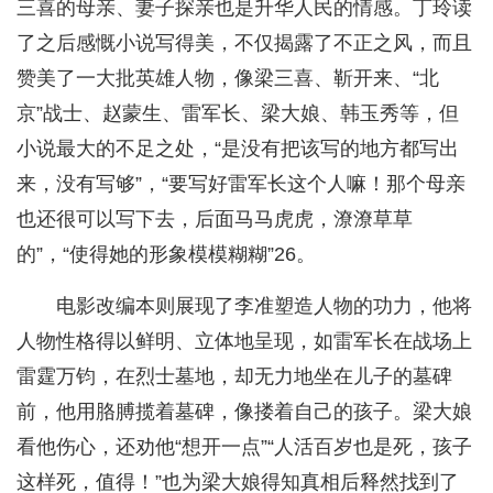
三喜的母亲、妻子探亲也是升华人民的情感。丁玲读
了之后感慨小说写得美，不仅揭露了不正之风，而且
赞美了一大批英雄人物，像梁三喜、靳开来、“北
京”战士、赵蒙生、雷军长、梁大娘、韩玉秀等，但
小说最大的不足之处，“是没有把该写的地方都写出
来，没有写够”，“要写好雷军长这个人嘛！那个母亲
也还很可以写下去，后面马马虎虎，潦潦草草
的”，“使得她的形象模模糊糊”26。
电影改编本则展现了李准塑造人物的功力，他将
人物性格得以鲜明、立体地呈现，如雷军长在战场上
雷霆万钧，在烈士墓地，却无力地坐在儿子的墓碑
前，他用胳膊揽着墓碑，像搂着自己的孩子。梁大娘
看他伤心，还劝他“想开一点”“人活百岁也是死，孩子
这样死，值得！”也为梁大娘得知真相后释然找到了