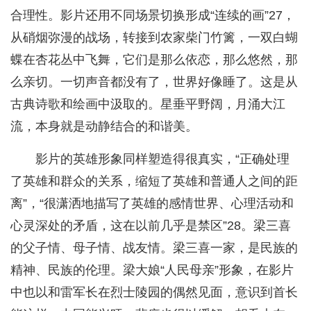
合理性。影片还用不同场景切换形成“连续的画”27，
从硝烟弥漫的战场，转接到农家柴门竹篱，一双白蝴
蝶在杏花丛中飞舞，它们是那么依恋，那么悠然，那
么亲切。一切声音都没有了，世界好像睡了。这是从
古典诗歌和绘画中汲取的。星垂平野阔，月涌大江
流，本身就是动静结合的和谐美。
影片的英雄形象同样塑造得很真实，“正确处理
了英雄和群众的关系，缩短了英雄和普通人之间的距
离”，“很潇洒地描写了英雄的感情世界、心理活动和
心灵深处的矛盾，这在以前几乎是禁区”28。梁三喜
的父子情、母子情、战友情。梁三喜一家，是民族的
精神、民族的伦理。梁大娘“人民母亲”形象，在影片
中也以和雷军长在烈士陵园的偶然见面，意识到首长