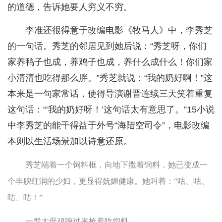
的道德，告诉她要人穷义不穷。
李准还很得意于改编电影《牧马人》中，李秀芝
的一句话。秀芝的邻居见到她后说：“秀芝呀，你们
家养鸭子也成，养鸡子也成，养什么成什么！你们家
小清清也吃得那么胖。”秀芝就说：“我的奶好啊！”这
本来是一句家常话，使得导演谢晋连续三天笑着重复
这句话：“‘我的奶好呀！’这句话太有意思了。”15小说
中李秀芝的能干得益于外号“海陆空司令”，电影改编
本则以生活场景加以诗意还原。
秀芝端着一个饲料框，向地下撒着饲料，她已变成一
个丰腴红润的少妇，更显得妩媚健康。她叫着：“咕、咕、
咕、咕！”
一群大母鸡跑过来抢着吃饲料。