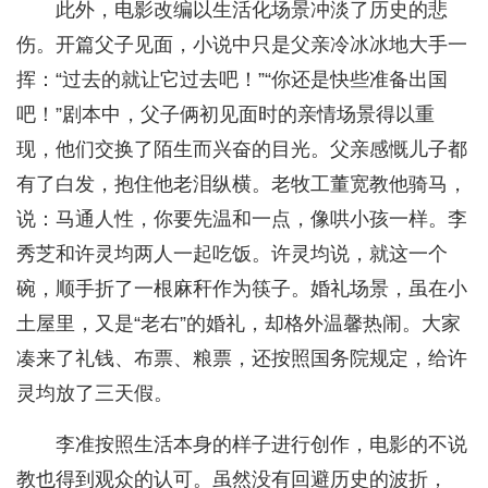
此外，电影改编以生活化场景冲淡了历史的悲
伤。开篇父子见面，小说中只是父亲冷冰冰地大手一
挥：“过去的就让它过去吧！”“你还是快些准备出国
吧！”剧本中，父子俩初见面时的亲情场景得以重
现，他们交换了陌生而兴奋的目光。父亲感慨儿子都
有了白发，抱住他老泪纵横。老牧工董宽教他骑马，
说：马通人性，你要先温和一点，像哄小孩一样。李
秀芝和许灵均两人一起吃饭。许灵均说，就这一个
碗，顺手折了一根麻秆作为筷子。婚礼场景，虽在小
土屋里，又是“老右”的婚礼，却格外温馨热闹。大家
凑来了礼钱、布票、粮票，还按照国务院规定，给许
灵均放了三天假。
李准按照生活本身的样子进行创作，电影的不说
教也得到观众的认可。虽然没有回避历史的波折，