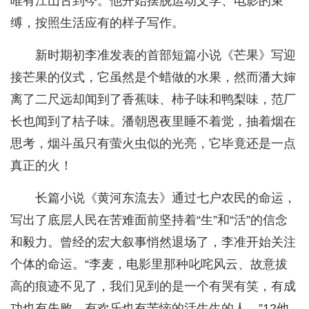
唯有江山古到今。他开始摆脱运动文学、电影的束
缚，按照生活应有的样子写作。
新时期初李准发表的首部短篇小说《芒果》写迎
接芒果的仪式，它虽然是个蜡做的水果，然而潘大婶
离了二尺远却闻到了香蕉味、柿子味和鸭梨味，范厂
长也闻到了桔子味。潘朝恩夜里睡不着觉，抽着烟在
思考，烟斗虽只有萤火虫似的光亮，它毕竟还是一点
真正的火！
长篇小说《黄河东流去》通过七户农民的命运，
写出了底层人民在苦难面前坚持着“生”和“活”的信念
和毅力。曾经的宏大叙事悄然退场了，李准开始关注
个体的命运。“李麦，电影里那种叱咤风云、故意拔
高的痕迹不见了，我们见到的是一个有哭有笑，有成
功也有失败，有欢乐也有苦恼的活生生的人。”12他