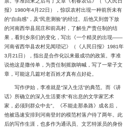
票。李准回来之后写了文章《初春农话》（《人民日
报》1980年4月22日），惊叹农村出现一种前所未有
的“自由感”，及“民意测验”的经过。后他又到曾下放
的河南西华县屈庄和前高村，了解生产责任制的结
果，看到乡亲们的变化，写出《一个精灵的出现——
河南省西华县农村见闻琐记》（《人民日报》1981年
3月21日），指出是合作化以来最成功的政策。李准
说他这是撒传单，为责任制摇旗呐喊，写了一辈子文
章，可能这几篇对老百姓才真有点好处。
写作伊始，李准就是“深入生活”的典范。而《讲
话》所确立的深入生活要求“有出息的文学家艺术
家，必须到群众中去”。《不能走那条路》成名后，
他被迅速安排到河南登封的模范村落户待了两年。此
后的写作生涯，也多作为通讯员、文艺特派员的身份