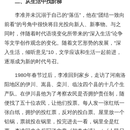
二、从生活中找阶梯
李准并未沉溺于自己的“落伍”，他在“团结一致向
前看”的号角中很快将目光投向新人、新事物。与之
同时，伴随着时代语境变化所带来的“深入生活”论争
等文学创作观念的变化。随着文艺形势的发展，“深
入生活，倾听意见”10，文学应该和生活一起前进，
逐渐成为新的时代号召。
1980年春节过后，李准回到家乡，走访了河南洛
阳地区的伊川、嵩县、栾川、临汝四个县的十几个生
产队。在伊川县他为了考察农民是否拥护责任制，随
便找了五十位农民，让他们投票。每人发一张红纸一
张白纸，拥护的投红票，反对的投白票。屋里放一个
铝锅，票就投在锅里，投完进去一看，锅里全是红