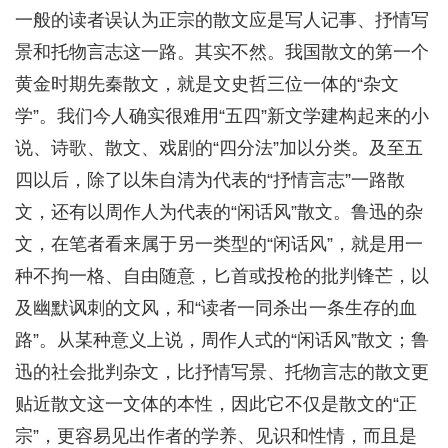
一般的读者误认为正宗的散文应是写人记事、抒情写
景和托物言志这一路。其实不然。我国散文的第一个
黄金时期先秦散文，就是文史哲三位一体的“杂文
学”。我们今人确实很难用“五四”新文学建构起来的小
说、诗歌、散文、戏剧的“四分法”加以分类。及至五
四以后，除了以朱自清为代表的“抒情言志”一路散
文，还有以周作人为代表的“闲话风”散文。鲁迅的杂
文，在笔者看来属于另一类型的“闲话风”，就是用一
种不拘一格、自由随意，匕首或投枪的批判锋芒，以
及幽默讽刺的文风，和“读者一同杀出一条生存的血
路”。从某种意义上说，周作人式的“闲话风”散文；鲁
迅的社会批判杂文，比抒情写景、托物言志的散文更
贴近散文这一文体的本性，因此它不仅是散文的“正
宗”，更容易见出作者的学养、见识和性情，而且是