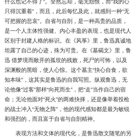
什么也记不得了”。全然忘却，毫无怨恨，而“我的心
只得沉重着”，而且，此后每忆及此，就感到一种“无
可把握的悲哀”。自省与自剖，是一种高贵的品质，
是一个人主体性强健、内心丰盈的表现，也是现代人
区别于封建人格的标识。在《风筝》里，鲁迅真诚地
坦露了自己的心迹，殊为可贵。在《墓碣文》里，鲁
迅 借梦境而敞开的孤坟的残败，死尸的可怖，以及
深渊般的黑暗，使人心惊。这个墓主“抉心自食，欲
知本味”，这其实是鲁迅的自我写照。纵观鲁迅，无
论他像“过客”那样“向死而生”，把“走”当作自己的宿
命；无论他面对“死火”的两难抉择，还是像举着投枪
的战士冲入“无物之阵”，他的现代感知都是最为敏锐
和强烈的，而且富于自省与自剖精神。
表现方法和文体的现代化，是鲁迅散文随笔的另