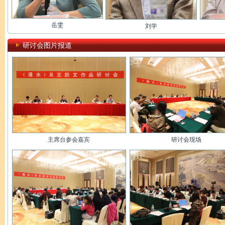
岳雯
刘学
研讨会图片报道
主席台参会嘉宾
研讨会现场