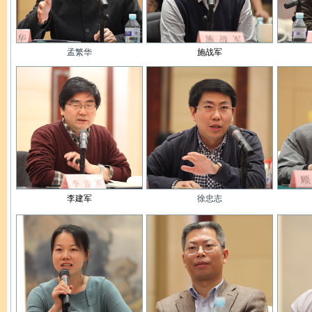
孟繁华
施战军
李建军
徐忠志