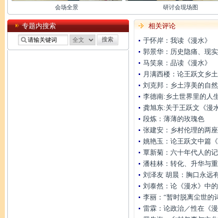
会场全景
研讨会现场图
专题内搜索
相关评论
于怀岸：我读《漫水》
郭景华：历史隐痛、现实
马笑泉：品读《漫水》
月满西楼：论王跃文乡土
刘克邦：乡土淳美的自然
李德南:乡土世界里的人
龚旭东:关于王跃文《漫
段炼：薄薄的玫瑰色
张建安：乡村伦理的两座
姚艳玉：论王跃文中篇《
覃新菊：六十年代人的记
潘桂林：转化、升华与重
刘泽友 胡晨：胸口永远
刘泰然：论《漫水》中的
李丽：“暂时脱离尘世的诗
雷霖：论政治／性在《漫