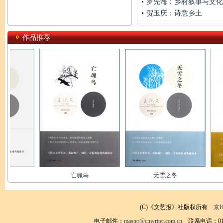
罗先海：乡村叙事与文化
贺玉庆：诗意乡土
作品推荐
亡魂鸟
无雪之冬
幽默的代价
(C)《文艺报》社版权所有
京I
电子邮件：
master@cnwriter.com.cn
联系电话：010