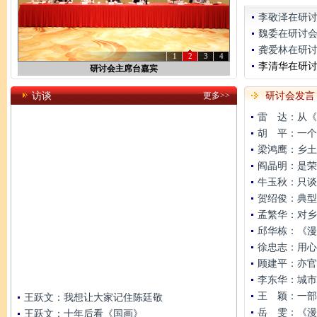
李敬泽在研
魏委在研讨
龚爱林在研
1
2
3
4
李清华在研
研讨会主席台嘉宾
访谈
更多>>
研讨会发言
雷 达：从《
胡 平：一个
梁鸿鹰：乡土
阎晶明：是荣
牛玉秋：只谈
贺绍俊：典型
孟繁华：对乡
邱华栋：《漫
徐忠志：用心
顾建平：亦官
李东华：城市
王 颖：一部
王跃文：我想让大家记住陈廷敬
岳 雯：《漫
王跃文：十年后看《国画》