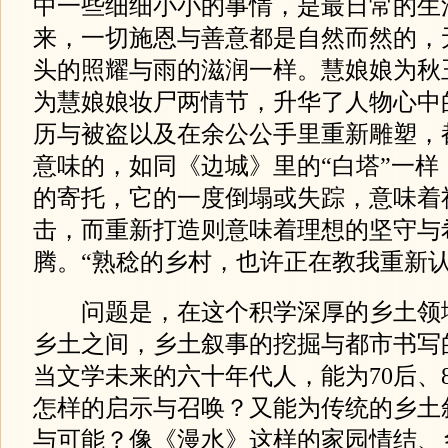
中一些细细小小的事情，是最日常的生
来，一切施恩与善意都是自然而然的，
头的照耀与雨的滋润一样。慧娘娘为秋
为慧娘娘妆尸两情节，升华了人物心中
历与被盗以及在余公公手里重新雕塑，
意味的，如同《边城》里的“白塔”一样
的寄托，它的一度倒塌或失踪，意味着
击，而重新打造则意味着理想的坚守与
腾。“熟稔的乡村，也许正在教我重新认识
问题是，在这个积学深厚的乡土领
乡土之间，乡土叙事的挖掘与都市书写
当文学未来的六十年代人，能为70后、
怎样的启示与召唤？又能为传统的乡土
与可能？像《漫水》这样的家园情结、