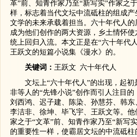
革”前、知青作家乃至“新写实”作家之于
样，标志着当代文坛中流砥柱的组成产
文学的未来承载着担当。六十年代人的
成为他们创作的两大资源，乡土情怀使
统上回归入流。本文正是在“六十年代人
王跃文的短篇小说集《漫水》的。
关键词：
王跃文 六十年代人
文坛上“六十年代人”的出现，起初
非等人的“先锋小说”创作而引人注目的
刘西鸿、迟子建、陈染、孙慧芬、韩东
李洁非、徐坤、毕飞宇、王跃文等。他
家之于“文革”前、知青作家乃至“新写实
的重要性一样，使霸居文坛的中流砥柱