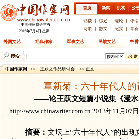
首页
新闻
机构
公
访谈
|
综述
|
理论
|
评论
中国作家协会主办
诗歌
|
散文
|
纪实
|
青春
2016年7月4日 星期一
外国文艺
经典作家
军事文艺
民族文艺
书香
中国作家网
>>
王跃文作品研讨会
>> 正文
覃新菊：六十年代人的
——论王跃文短篇小说集《漫水
http://www.chinawriter.com.cn
2013年11月07
摘要：
文坛上“六十年代人”的出现