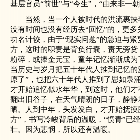
基层官员“前世”与“今生”，“由来非一朝
当然，当一个人被时代的洪流裹挟
没有时间也没有经历去“回忆”的，更多
功名计较，由于“现实问题”的急迫与紧
方，这时的职责是背负行囊，责无旁贷
粉碎，或捧金元宝，童年记忆渐渐成为
当历史与岁月把五十年代人推到记忆的
原了”，也把六十年代人推到了思如泉
才开始追忆似水年华，到这时，他们才
翻出旧谷子，在天气晴朗的日子，静静
晒。人到中年，头发发白，才开始抚摸
方”，书写冷峻背后的温暖，“愤青”已经
壮。因为悲悯，所以还有温暖。