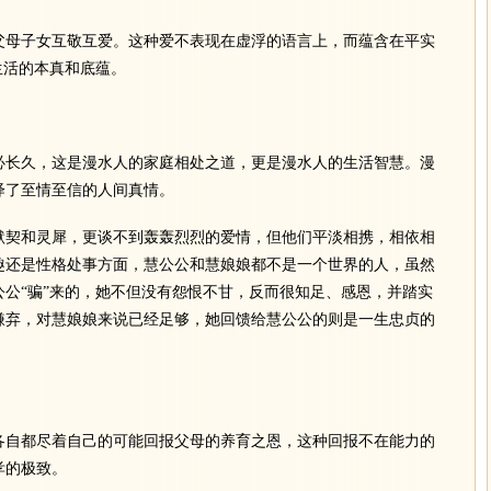
母子女互敬互爱。这种爱不表现在虚浮的语言上，而蕴含在平实
生活的本真和底蕴。
长久，这是漫水人的家庭相处之道，更是漫水人的生活智慧。漫
绎了至情至信的人间真情。
契和灵犀，更谈不到轰轰烈烈的爱情，但他们平淡相携，相依相
趣还是性格处事方面，慧公公和慧娘娘都不是一个世界的人，虽然
公“骗”来的，她不但没有怨恨不甘，反而很知足、感恩，并踏实
嫌弃，对慧娘娘来说已经足够，她回馈给慧公公的则是一生忠贞的
自都尽着自己的可能回报父母的养育之恩，这种回报不在能力的
孝的极致。