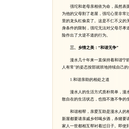
强坨和老母亲相依为命，虽然表面
为他的父母割了老屋，强坨心里非常
里的龙头杠偷卖了。这是不仁不义的
身条件的限制，强坨无法对父母尽孝
险作出了大逆不道的行为。
三、乡情之美：“和谐无争”
漫水几十年来一直保持着和谐宁静的
人有常”的姿态按部就班地持续自己
1.和谐亲助的相处之道
漫水人的生活方式质朴简单，漫水的
散自在的生活状态，也指不激不争的
和谐相帮，亲爱互助是漫水人的相
新屋都要请亲戚乡邻喝乡酒，杀猪要
家人一世都相互帮衬着过日子。即使