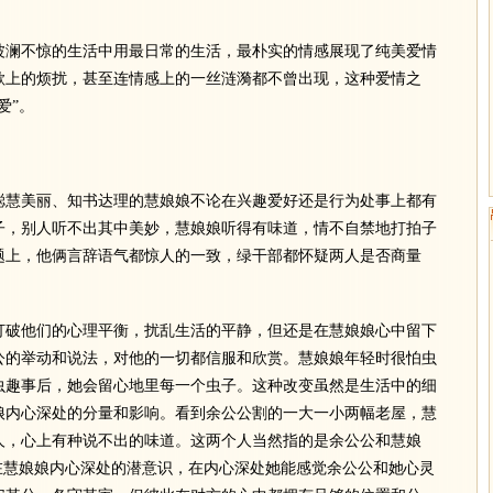
澜不惊的生活中用最日常的生活，最朴实的情感展现了纯美爱情
欲上的烦扰，甚至连情感上的一丝涟漪都不曾出现，这种爱情之
爱”。
慧美丽、知书达理的慧娘娘不论在兴趣爱好还是行为处事上都有
子，别人听不出其中美妙，慧娘娘听得有味道，情不自禁地打拍子
题上，他俩言辞语气都惊人的一致，绿干部都怀疑两人是否商量
破他们的心理平衡，扰乱生活的平静，但还是在慧娘娘心中留下
公的举动和说法，对他的一切都信服和欣赏。慧娘娘年轻时很怕虫
虫趣事后，她会留心地里每一个虫子。这种改变虽然是生活中的细
娘内心深处的分量和影响。看到余公公割的一大一小两幅老屋，慧
人，心上有种说不出的味道。这两个人当然指的是余公公和慧娘
在慧娘娘内心深处的潜意识，在内心深处她能感觉余公公和她心灵