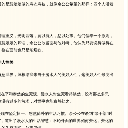
用的是慧娘娘做的寿衣寿被，就像余公公希望的那样：四个人活着
理重义，光明磊落，宽以待人，恕以处事。他们信奉一个原则，
讲慧娘娘的坏话，余公公敢当面与他对峙，他认为只要说得做得在
，枪在面前也只是坨烂铁。
的人性美
意世界，归根结底来自于漫水人的美好人性，这美好人性最突出
在平和泰然的生死观。漫水人对生死看得淡然，没有那么多忌
生没有过多的苛求，对世事也能泰然处之。
现在坚定恒一、悠然简朴的生活习惯。余公公在谈到“绿干部”时
”，道出了漫水人的生活智慧：不论外面的世界如何变化，变化的
己的生存方式、处事习惯。