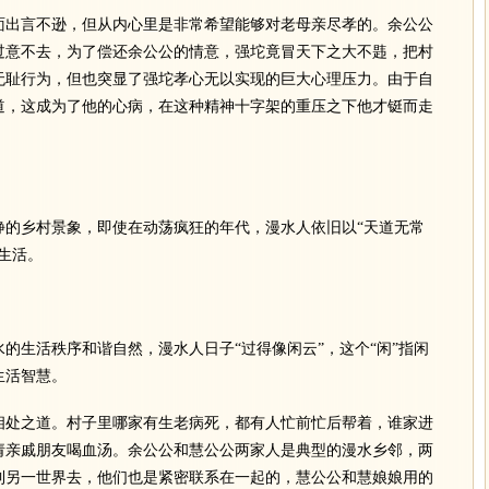
出言不逊，但从内心里是非常希望能够对老母亲尽孝的。余公公
过意不去，为了偿还余公公的情意，强坨竟冒天下之大不韪，把村
无耻行为，但也突显了强坨孝心无以实现的巨大心理压力。由于自
道，这成为了他的心病，在这种精神十字架的重压之下他才铤而走
乡村景象，即使在动荡疯狂的年代，漫水人依旧以“天道无常
的生活。
生活秩序和谐自然，漫水人日子“过得像闲云”，这个“闲”指闲
生活智慧。
处之道。村子里哪家有生老病死，都有人忙前忙后帮着，谁家进
请亲戚朋友喝血汤。余公公和慧公公两家人是典型的漫水乡邻，两
到另一世界去，他们也是紧密联系在一起的，慧公公和慧娘娘用的