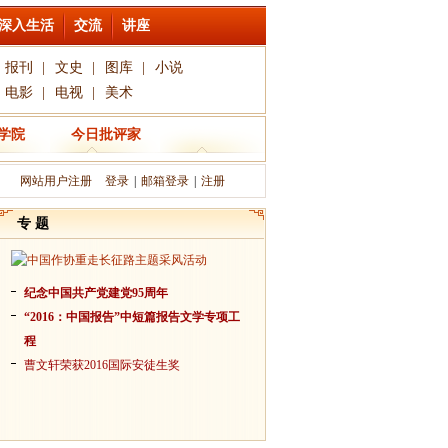
深入生活
交流
讲座
报刊
|
文史
|
图库
|
小说
电影
|
电视
|
美术
学院
今日批评家
网站用户注册
登录
|
邮箱登录
|
注册
专 题
纪念中国共产党建党95周年
“2016：中国报告”中短篇报告文学专项工
程
曹文轩荣获2016国际安徒生奖