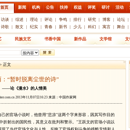
首页
新闻
机构
公告
扶持
权益
评奖
研讨
活动
访谈
|
综述
|
理论
|
评论
|
争鸣
|
排行
|
研究
|
博客
|
论坛
|
诗歌
|
散文
|
纪实
|
青春
|
新书
|
少儿
|
科幻
|
寓言
|
舞台
|
艺
民族文艺
书香中国
新作品
文学馆
文
> 正文
丽：“暂时脱离尘世的诗”
——论《漫水》的人情美
ter.com.cn
2013年11月07日16:23 来源：中国作家网
的官场小说时，他曾用“悲凉”这两个字来形容，因其写作目的
中折射出的国民性，其意义在批判和警示。”王跃文的官场小说以
展现了当代官场文化与人性，反映了官场权利斗争的残酷无情和人