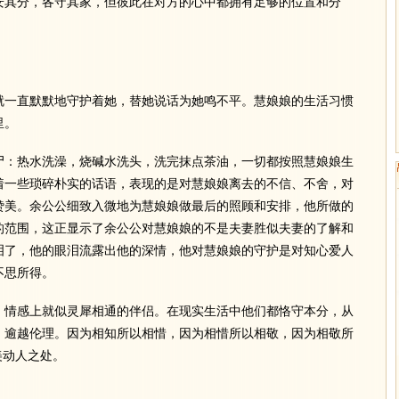
安其分，各守其家，但彼此在对方的心中都拥有足够的位置和分
一直默默地守护着她，替她说话为她鸣不平。慧娘娘的生活习惯
里。
：热水洗澡，烧碱水洗头，洗完抹点茶油，一切都按照慧娘娘生
着一些琐碎朴实的话语，表现的是对慧娘娘离去的不信、不舍，对
赞美。余公公细致入微地为慧娘娘做最后的照顾和安排，他所做的
的范围，这正显示了余公公对慧娘娘的不是夫妻胜似夫妻的了解和
泪了，他的眼泪流露出他的深情，他对慧娘娘的守护是对知心爱人
不思所得。
情感上就似灵犀相通的伴侣。在现实生活中他们都恪守本分，从
，逾越伦理。因为相知所以相惜，因为相惜所以相敬，因为相敬所
美动人之处。