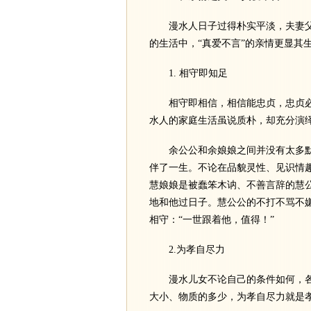
漫水人日子过得朴实平淡，夫妻父
的生活中，“真爱不言”的亲情更显其
1. 相守即知足
相守即相信，相信能忠贞，忠贞必
水人的家庭生活虽说质朴，却充分演
余公公和余娘娘之间并没有太多默
伴了一生。不论在品貌灵性、见识情
慧娘娘是被蠢笨木讷、不善言辞的慧公
地和他过日子。慧公公的不打不骂不
相守：“一世跟着他，值得！”
2.为孝自尽力
漫水儿女不论自己的条件如何，各
大小、物质的多少，为孝自尽力就是