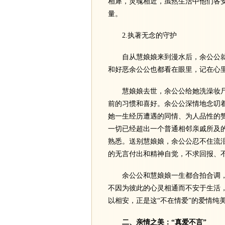
相犀，灵魂相近，虽然生活中他们各
量。
2.执著无念的守护
自从慧娘娘来到漫水后，余公公就
和好恶余公公也都看在眼里，记在心
慧娘娘去世，余公公给她洗澡妆尸
前的习惯和喜好。余公公深情地念叨
她一生经历遭遇的同情、为人品性的
一切已经超出一个普通相邻亲戚所及
熟悉。送别慧娘娘，余公公忍不住流
的无言付出和精神自觉，不求回报、
余公公和慧娘娘一生都合拍合调，
不因为彼此的心灵相通而不安于生活
以相安，正是这“不在情爱”的爱情纯
二、亲情之美：“真爱不言”