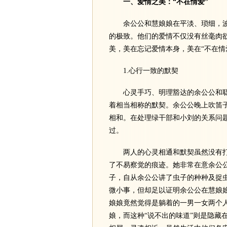
一、爱情之美：“不在情爱”
余公公和慧娘娘在平淡、琐细，波
的极致。他们的爱情不仅没有丝毫肉
美，美在忘记爱情本身，美在“不在情
1.心行一致的默契
心灵手巧、明理豁达的余公公和聪
着相当相称的默契。余公公晚上吹笛
相和。在处理绿干部和小刘的关系问
过。
两人的心灵相通和默契虽然没有打
了不易察觉的痕迹。她非常在意余公
子，自从余公公讲了虫子的种种及捉
微小事，但却足以证明余公公在慧娘
娘娘竟然觉得是躺着的一男一女两个
娘，而这种“说不出的味道”则是隐藏