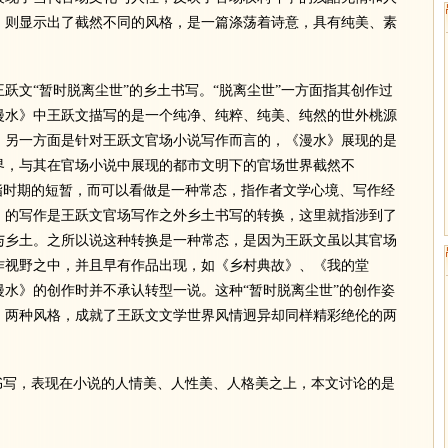
》则显示出了截然不同的风格，是一篇涤荡着诗意，具有纯美、素
文“暂时脱离尘世”的乡土书写。“脱离尘世”一方面指其创作过
漫水》中王跃文描写的是一个纯净、纯粹、纯美、纯然的世外桃源
；另一方面是针对王跃文官场小说写作而言的，《漫水》展现的是
界，与其在官场小说中展现的都市文明下的官场世界截然不
指时期的短暂，而可以看做是一种常态，指作者文学心境、写作经
》的写作是王跃文官场写作之外乡土书写的转换，这里就指涉到了
与乡土。之所以说这种转换是一种常态，是因为王跃文虽以其官场
作视野之中，并且早有作品出现，如《乡村典故》、《我的堂
水》的创作时并不承认转型一说。这种“暂时脱离尘世”的创作姿
，两种风格，成就了王跃文文学世界风情迥异却同样精彩绝伦的两
写，表现在小说的人情美、人性美、人格美之上，本文讨论的是