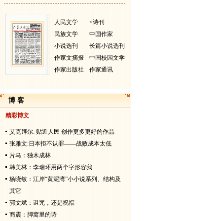
人民文学
<诗刊
民族文学
中国作家
小说选刊
长篇小说选刊
作家文摘报
中国校园文学
作家出版社
作家通讯
博 客
精彩博文
艾克拜尔: 贴近人民 创作更多更好的作品
张雅文:日本拒不认罪——战败成本太低
片马：独木成林
韩美林：李瑞环用两个字形容我
杨晓敏：江岸“黄泥湾”小小说系列、结构及
其它
郭文斌：诅咒，还是祝福
商震：脚窝里的诗