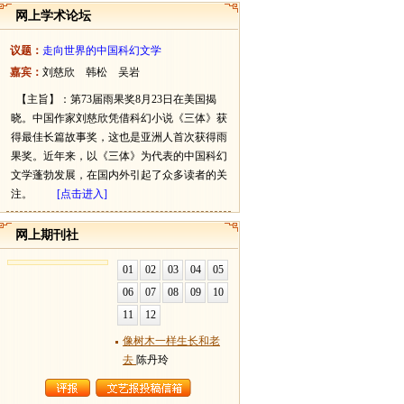
网上学术论坛
议题：
走向世界的中国科幻文学
嘉宾：
刘慈欣 韩松 吴岩
【主旨】：第73届雨果奖8月23日在美国揭
晓。中国作家刘慈欣凭借科幻小说《三体》获
得最佳长篇故事奖，这也是亚洲人首次获得雨
果奖。近年来，以《三体》为代表的中国科幻
文学蓬勃发展，在国内外引起了众多读者的关
注。
[点击进入]
网上期刊社
01
02
03
04
05
06
07
08
09
10
11
12
像树木一样生长和老
去
陈丹玲