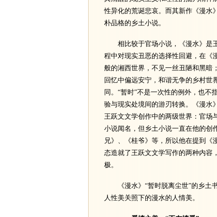
性异化的荒诞悲哀。而其新作《漫水
朴品格的乡土小说。
相比较于官场小说，《漫水》是王跃
程中对现实丑恶的选择性回避，在《
般的湘西世界，不见一丝丑陋和黑暗
回忆中偏远安宁，和谐无争的乡村世
同。“暂时”不是一次性的例外，也不
验与现实处境间的游刃转换。《漫水
王跃文文学创作中的两级世界：官场
小说闻名，但乡土小说一直在他的创
兄》、《桂爷》等，所以他在提到《漫
态造就了王跃文文学写作的两种内容
极。
《漫水》“暂时脱离尘世”的乡土书
人性美关照下的漫水的人情美。