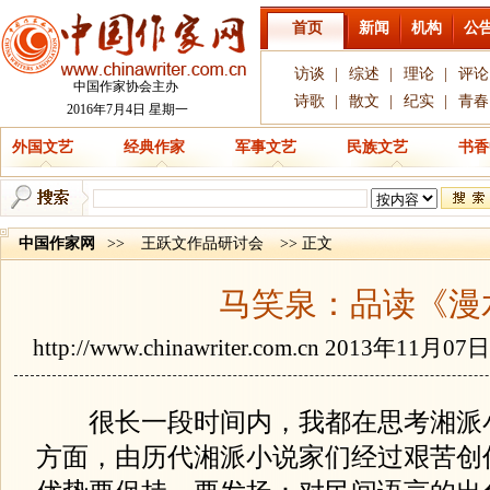
首页
新闻
机构
公
访谈
|
综述
|
理论
|
评论
中国作家协会主办
诗歌
|
散文
|
纪实
|
青春
2016年7月4日 星期一
外国文艺
经典作家
军事文艺
民族文艺
书香
中国作家网
>>
王跃文作品研讨会
>> 正文
马笑泉：品读《漫
http://www.chinawriter.com.cn
2013年11月07
很长一段时间内，我都在思考湘派
方面，由历代湘派小说家们经过艰苦创