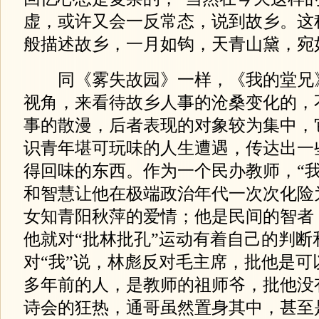
虚，或许又会一反常态，说到故乡。这
般描述故乡，一月如钩，天青山黛，宛
同《雾失故园》一样，《我的堂兄
视角，来看待故乡人事的沧桑变化的，
事的散漫，后者表现的对象较为集中，
识青年堪可玩味的人生遭遇，传达出一
得回味的东西。作为一个民办教师，“我
和智慧让他在极端政治年代一次次化险
女知青阳秋萍的爱情；他是民间的智者
他就对“批林批孔”运动有着自己的判断
对“我”说，林彪反对毛主席，批他是可
多年前的人，是教师的祖师爷，批他没
诗会的狂热，通哥虽然置身其中，甚至