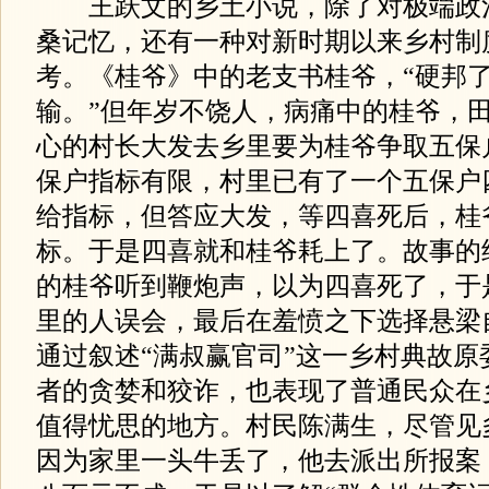
王跃文的乡土小说，除了对极端政
桑记忆，还有一种对新时期以来乡村制
考。《桂爷》中的老支书桂爷，“硬邦
输。”但年岁不饶人，病痛中的桂爷，
心的村长大发去乡里要为桂爷争取五保
保户指标有限，村里已有了一个五保户
给指标，但答应大发，等四喜死后，桂
标。于是四喜就和桂爷耗上了。故事的
的桂爷听到鞭炮声，以为四喜死了，于
里的人误会，最后在羞愤之下选择悬梁
通过叙述“满叔赢官司”这一乡村典故原
者的贪婪和狡诈，也表现了普通民众在
值得忧思的地方。村民陈满生，尽管见
因为家里一头牛丢了，他去派出所报案