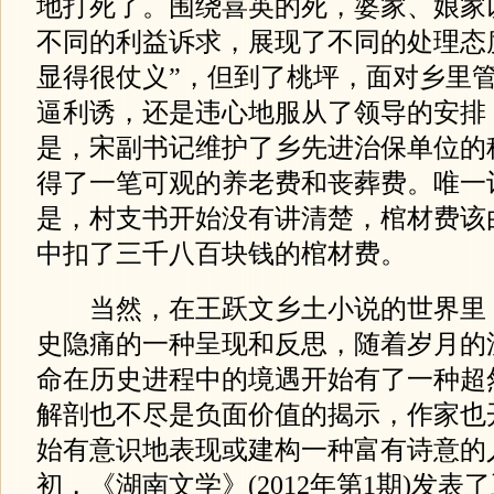
地打死了。围绕喜英的死，婆家、娘家
不同的利益诉求，展现了不同的处理态
显得很仗义”，但到了桃坪，面对乡里
逼利诱，还是违心地服从了领导的安排，
是，宋副书记维护了乡先进治保单位的
得了一笔可观的养老费和丧葬费。唯一
是，村支书开始没有讲清楚，棺材费该
中扣了三千八百块钱的棺材费。
当然，在王跃文乡土小说的世界里
史隐痛的一种呈现和反思，随着岁月的
命在历史进程中的境遇开始有了一种超
解剖也不尽是负面价值的揭示，作家也
始有意识地表现或建构一种富有诗意的
初，《湖南文学》(2012年第1期)发