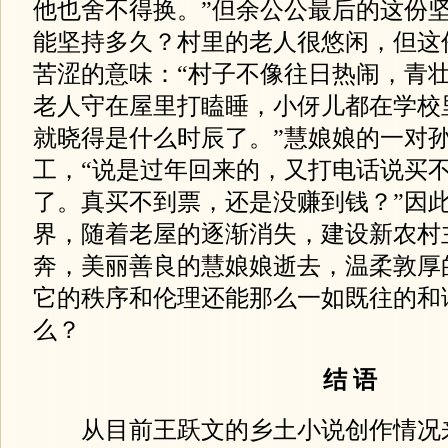
他也舍不得换。”但余公公最后的这份
能坚持多久？村里的老人很悠闲，但这
苦涩的意味：“村子不像往日热闹，青
老人守在屋里打瞌睡，小伢儿都在学校
就晓得是什么时辰了。”慧娘娘的一对
工，“说是过年回来的，又打电话说买
了。真买不到票，还是没赚到钱？”因
界，随着老屋的逐渐消失，建设新农村
奔，美丽善良的慧娘娘逝去，温柔敦厚
它的秩序和伦理还能那么一如既往的和
么？
结 语
从目前王跃文的乡土小说创作情况