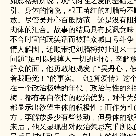
如恩格斯所说，现代两性之爱的基础之
引、身体的愉悦，根正苗红的刘腊梅不
放。尽管吴丹心百般防范，还是没有阻
肉体的汇合。故事的结局具有反讽意味
不合时宜的玩笑话而被群众喊口号斗争
情人解围，还顺带把刘腊梅拉扯进来一
问题”足可以毁掉人一切的时代，李解
群众的面，他勇敢地揭发了“吴丹心，
着我睡觉！”的事实。《也算爱情》这
在一个政治极端的年代，政治与性的纠
梅，都有各自依恃的政治优势，对作为
都显示出欲望主体的积极性；而作为性(
方，李解放多少有些被动，但身体的欲
来后，他又显现出对政治禁忌忘乎所以