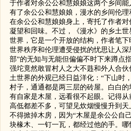
于作者对余公公和慧娘娘这两个乡间能
有了余公公和慧娘娘，漫水的乡间伦理
在余公公和慧娘娘身上，寄托了作者对
凝望和回味。不过，《漫水》的乡土世
世界，它是一个开放的结构，作者笔下
世界秩序和伦理遭受侵扰的忧思让人深
部”的无知与无能但偏偏不时下来蹲点
强坨竟然敢冒村人之大不韪和外人合伙
土世界的外观已经日益洋化：“下山时
村子，通通都是两三层的砖屋。白白的
有自家是木屋，远看很不起眼。记得从
高低都差不多，可望见炊烟慢慢升到天
不得掀掉木房，因为“木屋是余公公自
块椽木、一钉一瓦，都经过他的手。哪