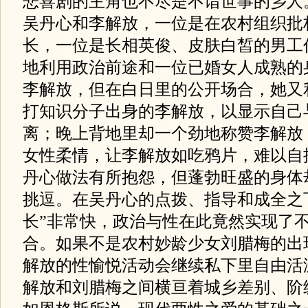
悲喜剧的主角也不尽是不谙世事的乡人
吴丹心和李解放，一位是在农村组织批
长，一位是长相英俊、皮肤白皙的男工
地利用政治前途和一位已婚女人成熟的
李解放，但在白日里的公开场合，她又
打知识分子出身的李解放，以显示自己
离；晚上背地里却一个劲地称赞李解放
女性柔情，让李解放如吃鸦片，难以自
丹心做法有所抱怨，但蓬勃旺盛的身体
挑逗。在吴丹心的点拨、指导和成全之
长”非常快，政治与性在此竟然实现了
合。如果不是农村妙龄少女刘腊梅的出
解放的性愉悦活动会继续私下里自由活
解放和刘腊梅之间横亘着城乡差别、阶