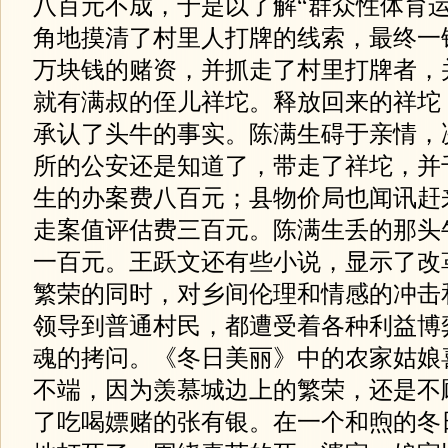
八百元不成，于是以了解“群众性体育运
角地摸清了村里人打牌的线索，最终一
万块钱的赌资，并抓走了村里打牌者，
就有满叔的侄儿祥坨。释放回来的祥坨
承认了头牛的事实。陈满生碍于亲情，
所的公安还是知道了，带走了祥坨，并
生的办案费八百元；县物价局也闻讯赶
走案值评估费三百元。陈满生丢的那头
一百元。王跃文还有些小说，显示了改
繁荣的同时，对乡间伦理和情感的冲击
领导到普通村民，都遭受着各种利益博
魂的拷问。《冬日美丽》中的农家姑娘
不端，因为羡慕城边上的繁荣，还是不
了吃喝嫖赌的张有银。在一个和煦的冬