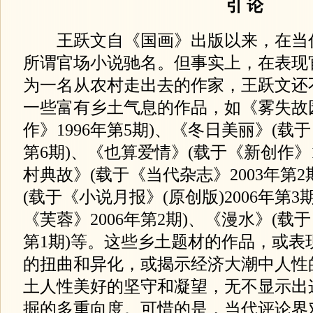
引 论
王跃文自《国画》出版以来，在当
所谓官场小说驰名。但事实上，在表现
为一名从农村走出去的作家，王跃文还
一些富有乡土气息的作品，如《雾失故
作》1996年第5期)、《冬日美丽》(载于
第6期)、《也算爱情》(载于《新创作》1
村典故》(载于《当代杂志》2003年第
(载于《小说月报》(原创版)2006年第3
《芙蓉》2006年第2期)、《漫水》(载于
第1期)等。这些乡土题材的作品，或表
的扭曲和异化，或揭示经济大潮中人性
土人性美好的坚守和凝望，无不显示出
掘的多重向度。可惜的是，当代评论界