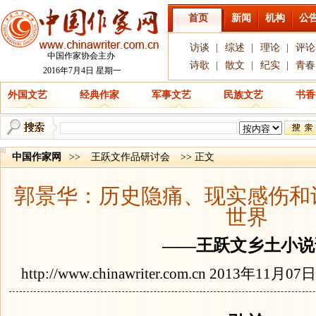
首页
新闻
机构
公
访谈
|
综述
|
理论
|
评论
中国作家协会主办
诗歌
|
散文
|
纪实
|
青春
2016年7月4日 星期一
外国文艺
经典作家
军事文艺
民族文艺
书香
中国作家网
>>
王跃文作品研讨会
>> 正文
郭景华：历史隐痛、现实感伤和
世界
——王跃文乡土小说
http://www.chinawriter.com.cn
2013年11月07