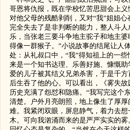
哥恩将仇报，既在学校忆苦思甜会上义
对他父母的残酷剥削，又对“我”姐姐心
完全失去了是非判断的能力，整人斗人
乐，当张老三要斗争地主驼子和地主婆
得像一群猴子。”小说故事的结尾让人
处：从礼叔口中，“我”得知祖上的一些
来是一个知书达理、乐善好施、慷慨助
爱的儿子被其结义兄弟杀害，于是千方
后生吞了他的心。可以看出，《雾失故
历史充满了怨怼和隐痛。“我写完这个
清楚。户外月亮朗照，地上像生了厚厚
难。我紧闭双眼，屏息静气，着力去想
木。可向我汹涌而来的是严严实实的雾
回忆心态是复杂的，“当然在今天这样