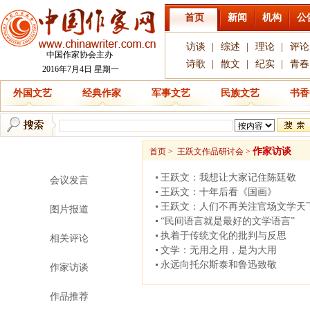
首页
新闻
机构
公
访谈
|
综述
|
理论
|
评论
中国作家协会主办
诗歌
|
散文
|
纪实
|
青春
2016年7月4日 星期一
外国文艺
经典作家
军事文艺
民族文艺
书香
新 闻
作家访谈
首页
>
王跃文作品研讨会
>
王跃文：我想让大家记住陈廷敬
会议发言
王跃文：十年后看《国画》
王跃文：人们不再关注官场文学天
图片报道
“民间语言就是最好的文学语言”
执着于传统文化的批判与反思
相关评论
文学：无用之用，是为大用
永远向托尔斯泰和鲁迅致敬
作家访谈
作品推荐