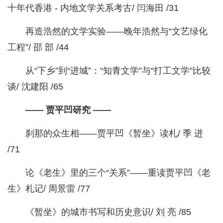
十年代香港 - 内地文学关系考古/ 闫海田 /31
再造浩然的文学实验——晚年浩然与“文艺绿化
工程”/ 邵 部 /44
从“下乡”到“进城”：“知青文学”与“打工文学”比较
谈/ 沈建阳 /65
—— 贾平凹研究 ——
刹那的众生相——贾平凹《暂坐》读札/ 季 进
/71
论《老生》里的三个“关系”——重读贾平凹《老
生》札记/ 周景雷 /77
《暂坐》的城市书写和历史意识/ 刘 亮 /85