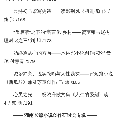
秉持初心谱写史诗——读彭荆风《初进佤山》/
饶 翔 /168
“反启蒙”之下的“寓言化”乡村——贺享雍与赵树
理对比之三/ 刘 旭 /173
始终遵从心的方向——水运宪小说创作综论/ 聂
茂 付慧青 /179
城乡冲突、现实隐喻与人性勘探——评短篇小说
《西瓜船》兼及苏童创作/ 马 炜 /185
心灵之光——杨晓升散文集《人生的级别》读
札/ 陈 新 /191
—— 湖南长篇小说创作研讨会专辑 ——