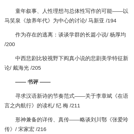
童年叙事、人性理想与总体性写作的可能——以
马笑泉《放养年代》为中心的讨论/ 马新亚 /194
作为存在的逃离：谈谈学群的长篇小说/ 杨厚均
/200
中西悲剧比较视野下阎真小说的悲剧美学特征新
论/ 戴海光 /205
—— 书评 ——
寻求汉语新诗的节奏范式——关于李章斌《在语
言之内航行》的读札/ 纪 梅 /211
形神兼备的详传、真传——略谈刘川鄂《张爱玲
传》/ 宋家宏 /216