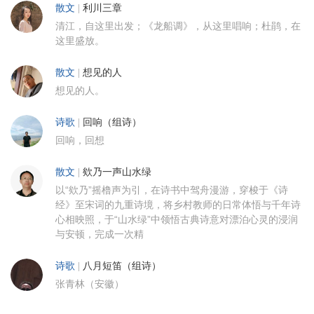
散文
|
利川三章
清江，自这里出发；《龙船调》，从这里唱响；杜鹃，在
这里盛放。
散文
|
想见的人
想见的人。
诗歌
|
回响（组诗）
回响，回想
散文
|
欸乃一声山水绿
以“欸乃”摇橹声为引，在诗书中驾舟漫游，穿梭于《诗
经》至宋词的九重诗境，将乡村教师的日常体悟与千年诗
心相映照，于“山水绿”中领悟古典诗意对漂泊心灵的浸润
与安顿，完成一次精
诗歌
|
八月短笛（组诗）
张青林（安徽）