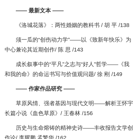
—— 最新文本 ——
《洛城花落》：两性婚姻的教科书 / 胡 平 /138
须一瓜的“创伤动力学”——以《致新年快乐》为
中心兼论其近期创作/ 陈 思 /143
成长叙事中的“平凡”之志与“好人”哲学——《我
和我的命》的命运书写与价值观问题/ 徐 刚 /149
—— 作家作品研究 ——
草原风情、强者基因与现代文明——解析王怀宇
长篇小说《血色草原》/ 王春林 /156
历史与生命熔铸的精神史诗——丰收报告文学创
作论/ 李耀鹏 孟繁华 /162