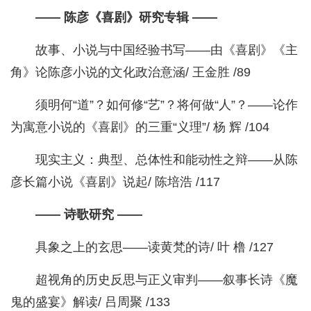
—— 陈彦《喜剧》研究专辑 ——
故事、小说与中国经验书写——由《喜剧》《主
角》论陈彦小说的文化政治意涵/ 王金胜 /89
须明何“道”？如何修“艺”？将何做“人”？——论作
为寓意小说的《喜剧》的三重“义理”/ 杨 辉 /104
现实主义：典型、总体性和能动性之辩——从陈
彦长篇小说《喜剧》说起/ 陈培浩 /117
—— 诗歌研究 ——
具象之上的玄思——读黄梵的诗/ 叶 橹 /127
超视角的历史反思与正义审判——叙事长诗《魔
鬼的盛宴》解读/ 吕周聚 /133