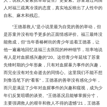
人，说救人要紧抓革命促生产更要紧。苏童通过周围
人对福三疏离冷漠的态度，真实地反映出了人性中的
自私、麻木和残忍。
“王德基救人”是小说里最为自觉的善的举动，但
是苏童并没有给予更多的正面情感评价。福三最终没
能救成，但“当年香椿树街的青少年追着王德基，让
他一遍遍地回忆送福三去医院的种种细节，坦率地说
有人是对血腥感兴趣的”20。这些青少年延续了苏童
先锋时期的少年形象，只有对血腥暴力事件的兴趣，
而完全没有对生命逝去的同情心。这里我们不能不想
到鲁迅笔下的“看客”，王德基的善举没有感化少年，
而只是满足了少年对血腥事件的兴趣和窥视，成为少
年们反复咀嚼的谈资。“王德基况且能够掌握分寸，
主要强调救人的艰辛和救人不得的遗憾”21，王德基