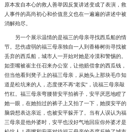
原本发自本心的救人善举因反复讲述变成了表演，救
人事件的高尚初心和价值意义也在一遍遍的讲述中被
消解殆尽。
另一个展示温情的是福三的母亲寻找西瓜船的情
节。悲伤虚弱的福三母亲独自一人到香椿树街寻找被
丢弃的西瓜船，城市人一开始对她是冷漠和警惕的。
如歪嘴被崔主任召来办公室，让他赔偿拿的西瓜钱，
但当他看到凳子上的福三母亲，从她头上那块毛巾知
道是松坑来的人，态度便不再“老实”，说福三母亲敲
竹杠。福三母亲弯腰替安平拍裤子，安平厌恶地瞪了
她一眼，在她拍过的裤子上又拍了一下，她摸安平的
脑袋想表达亲近，也被安平躲开了。当有人误认为福
三母亲是他外婆时，安平也没好气地回应你外婆才是
松坑人！歪嘴和安平对待福三母亲的态度反映了城市