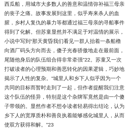
西瓜船，用城市大多数人的善意和温情弥补福三母亲
的丧子之痛。故事发展到这里，似乎寿来杀人的血
腥，乡村人复仇的暴力等都通过福三母亲的寻船事件
得到了化解。但苏童显然并不满足于对温情的展示，
小说中写到“那天黄昏我们看见一群人抬着一条船橹
向酒厂码头方向而去，傻子光春骄傲地走在最前面，
尾随他身后的队伍组合得非常牵强”22。苏童又一次
打破读者的心理预期和善恶转化的因果逻辑，巧妙地
揭示了人性的复杂。“城里人和乡下人似乎因为一个
共同的目标而暂时走到了一起，但作者提醒我们注意
这个队伍的怪异，特别是这个杂牌军竟然是由一个傻
子带领的。显然作者不想令读者轻易得出结论，认为
乡下人的宽厚质朴和善良执着能够感化城里人，从而
使双方获得和解。”23