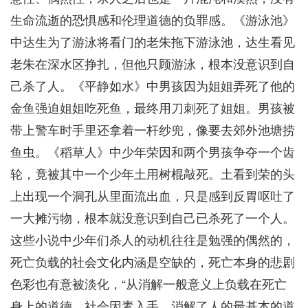
生命流逝的恐惧感和伦理道德的负罪感。《游泳池》
中达生为了游泳将看门的老朱拖下游泳池，达生看见
老朱在深水区挣扎，但他只顾游泳，根本没意识到自
己杀了人。《平静如水》中男孩因为姐姐弄死了他的
金鱼强迫姐姐吃死鱼，最终用刀刺死了姐姐。男孩被
带上警车时手里还拿着一杆纱兜，像要去郊外池塘捞
鱼虫。《稻草人》中少年荣因和两个男孩争夺一个齿
轮，竟被其中一个少年土用树棍敲死。土看到荣的头
上出现一个洞孔从里面流出血，只是感到反胃呕吐了
一大摊污物，根本就没意识到自己已杀死了一个人。
这些小说中少年们杀人的动机往往是勉强的偶然的，
死亡负载的社会文化内涵是空缺的，死亡本身的悲剧
色彩也有意被淡化，“从消解一般意义上负载在死亡
身上的道德、社会因素入手，消解了人的最基本的道