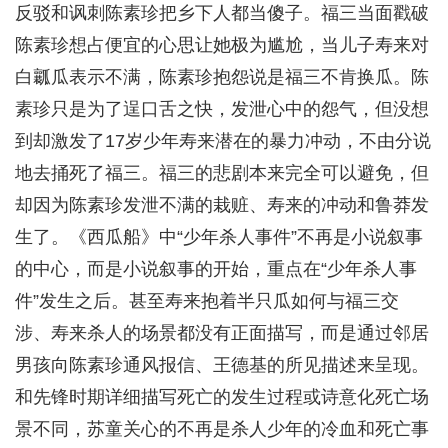
反驳和讽刺陈素珍把乡下人都当傻子。福三当面戳破
陈素珍想占便宜的心思让她极为尴尬，当儿子寿来对
白瓤瓜表示不满，陈素珍抱怨说是福三不肯换瓜。陈
素珍只是为了逞口舌之快，发泄心中的怨气，但没想
到却激发了17岁少年寿来潜在的暴力冲动，不由分说
地去捅死了福三。福三的悲剧本来完全可以避免，但
却因为陈素珍发泄不满的栽赃、寿来的冲动和鲁莽发
生了。《西瓜船》中“少年杀人事件”不再是小说叙事
的中心，而是小说叙事的开始，重点在“少年杀人事
件”发生之后。甚至寿来抱着半只瓜如何与福三交
涉、寿来杀人的场景都没有正面描写，而是通过邻居
男孩向陈素珍通风报信、王德基的所见描述来呈现。
和先锋时期详细描写死亡的发生过程或诗意化死亡场
景不同，苏童关心的不再是杀人少年的冷血和死亡事