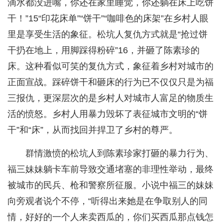
滴水都没进嘴，你还在家里睡觉，你还躺在床上吃饼
干！”15“印花床单”“饼干”“咖啡色的床架”在乡村人眼
里是享受生活的象征。松坑人复仇方式就是“抢过饼
干扔在地上，用脚踩得粉碎”16，并砸了陈素珍的
床。这种看似可笑的复仇方式，象征着乡村对城市的
正面宣战。踩碎饼干和砸床的行为已不仅仅只是为福
三报仇，更深层次的是乡村人对城市人富足的物质生
活的愤怒。乡村人用暴力毁坏了表征城市文明的“饼
干”和“床”，从而找回并捍卫了乡村的尊严。
群情激愤的松坑人到陈素珍家打砸的暴力行为、
福三妹妹躺卡车前导致交通堵塞的非理性举动，最终
被城市的民兵、枪和警察所征服。小说中福三的妹妹
向旁观者说个不停，“听得出来她是在争取别人的同
情，好好的一个人来卖西瓜的，你们买西瓜那点钱怎