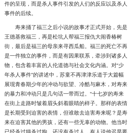
件的呈现，而是杀人事件引发的人们的反应以及杀人
事件的后续。
寿来捅了福三之后小说的故事才正式开始，先是
王德基救福三，再是松坑人帮福三报仇大闹香椿树
街，最后是福三的母亲来寻西瓜船。福三的死亡不再
是一件独立的事件，而是有因果联系，牵涉到诸多人
物，包含着丰富的人伦道德与社会文化内涵。对“少
年杀人事件”的讲述中，苏童不再津津乐道于大篇幅
展现青春期少年的冲动与欲望、冷酷与麻木，对寿来
的暴力和冲动只是几句话一带而过。“十七岁的寿来
在街上走路时皱着眉头斜着眼睛的样子。那样的表情
是长期受到迫害的表情，但谁敢去迫害寿来呢？是寿
来在迫害其他的男孩，还有一些无辜的动物。他当时
已经杀过猫杀过狗，还没有杀过人，有人说他迟早要