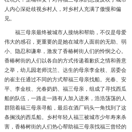
人内心深处歧视乡村人，对乡村人充满了傲慢和偏
见。
福三母亲最终被城市人接纳和帮助，不仅是母爱
伟大的感召，更重要的是她在城市人面前的无助、弱
小、隐忍和谦卑，激发了香椿树街人们的怜悯之心。
香椿树街的人们以各自的方式传递着歉疚之情和善意
之举，幼儿园老师沈兰、达生的母亲李金枝、居委会
的崔主任通过不同的方式帮福三母亲找船。光春、安
平、李金枝、光春奶奶、福三母亲，组成了寻找西瓜
船的队伍，一路走一路有人加入进来，浩浩荡荡的人
群陪着福三母亲寻船，最后在酒厂码头一角找到了这
条搁浅的西瓜船。乡村年轻人福三被城市少年寿来杀
害，香椿树街的人们热心帮助福三母亲找福三曾经的