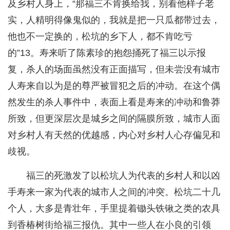
及乡村人身上，“那福三不肯换给我，别看他样子老
实，人精明得像鬼似的，我就是把一只瓜都带过去，
他也不一定换的，松坑的乡下人，都不肯吃亏
的”13。寿来听了陈素珍的抱怨捅死了福三以示报
复，杀人的场面虽然没有正面描写，但未尝没有城市
人寿来自以为是的尊严被冒犯之后的冲动。在这个偶
然发生的杀人事件中，表面上看是寿来的冲动和鲁莽
所致，但更深层次是城乡之间的隔膜所致，城市人面
对乡村人有天然的优越感，内心对乡村人心存偏见和
歧视。
福三的死激发了以松坑人为代表的乡村人和以凶
手寿来一家为代表的城市人之间的冲突。松坑二十几
个人，大多是青壮年，手里提着锄头铁锹之类的农具
到香椿树街给福三报仇。其中一些人在小良的引领