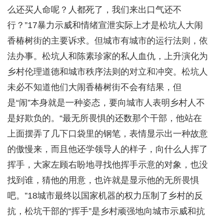
么还买人命呢？人都死了，我们来出口气还不
行？”17暴力示威和情绪宣泄实际上才是松坑人大闹
香椿树街的主要诉求。但城市有城市的运行法则，依
法办事。松坑人和陈素珍家的私人血仇，上升演化为
乡村伦理道德和城市秩序法则的对立和冲突。松坑人
未必不知道他们大闹香椿树街不会有结果，但
是“闹”本身就是一种姿态，要向城市人表明乡村人不
是好欺负的。“最无所畏惧的还数那个干部，他站在
上面摆弄了几下口袋里的钢笔，表情显示出一种故意
的傲慢来，而且他还学领导人的样子，向什么人挥了
挥手，大家左顾右盼地寻找他挥手示意的对象，也没
找到谁，猜他的用意，也许就是显示他的无所畏惧
吧。”18城市最终以国家机器的权力压制了乡村的反
抗，松坑干部的“挥手”是乡村顽强地向城市示威和抗