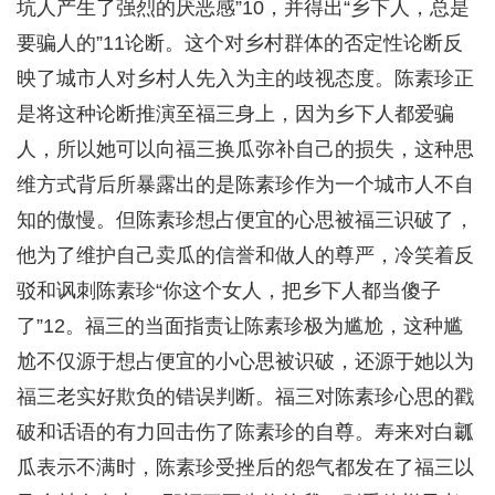
坑人产生了强烈的厌恶感”10，并得出“乡下人，总是
要骗人的”11论断。这个对乡村群体的否定性论断反
映了城市人对乡村人先入为主的歧视态度。陈素珍正
是将这种论断推演至福三身上，因为乡下人都爱骗
人，所以她可以向福三换瓜弥补自己的损失，这种思
维方式背后所暴露出的是陈素珍作为一个城市人不自
知的傲慢。但陈素珍想占便宜的心思被福三识破了，
他为了维护自己卖瓜的信誉和做人的尊严，冷笑着反
驳和讽刺陈素珍“你这个女人，把乡下人都当傻子
了”12。福三的当面指责让陈素珍极为尴尬，这种尴
尬不仅源于想占便宜的小心思被识破，还源于她以为
福三老实好欺负的错误判断。福三对陈素珍心思的戳
破和话语的有力回击伤了陈素珍的自尊。寿来对白瓤
瓜表示不满时，陈素珍受挫后的怨气都发在了福三以