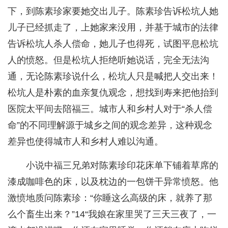
下，到陈素珍家要她交出儿子。陈素珍告诉松坑人她
儿子已经抓走了，上她家来没用，并基于城市的法律
告诉松坑人杀人偿命，她儿子也得死，试图平息松坑
人的愤怒。但是松坑人拒绝听她说话，完全无法沟
通，无论陈素珍说什么，松坑人只是喊把人交出来！
松坑人是朴素的血亲复仇观念，想找到寿来把他抬到
医院太平间去陪福三。城市人和乡村人对于“杀人偿
命”的不同理解源于城乡之间的观念差异，这种观念
差异也使得城市人和乡村人难以沟通。
小说中福三兄弟对陈素珍印花床单下铺着草席的
漆成咖啡色的床，以及枕边的一包饼干异常愤怒。他
激愤地质问陈素珍：“你睡这么高级的床，就养了那
么个畜生出来？”14“我娘在家里哭了三天三夜了，一