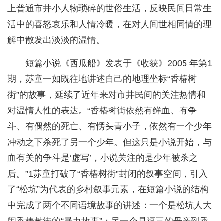
上普通市井小人物琐碎的世俗生活，反映民间日常生
活中的喜怒哀乐和人情冷暖，在对人间世相同情的理
解中散发出淡淡的温情。
短篇小说《西瓜船》发表于《收获》2005 年第1
期，苏童一如既往地讲述自己的地理坐标“香椿树
街”的故事，延续了近年来对市井民间的关注热情和
对温情人性的表达。“香椿树街依然有鲜血、有争
斗、有偶然的死亡、有愣头青小子，依然有一个少年
冲动之下杀死了另一个少年。但这只是小说开始，与
血有关的争斗是‘虚写’，小说关注的是少年被杀之
后。”1苏童打破了“香椿树街”封闭的叙事空间，引入
了“松坑”为代表的乡村叙事元素，在短篇小说的结构
中完成了两个不同语境故事的讲述：一个是松坑人大