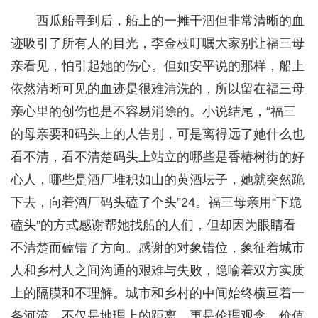
西瓜船寻到后，船上的一摊干涸但非常清晰的血
迹吸引了所有人的目光，李金枝叮嘱大家别让福三母
亲看见，怕引起她的伤心。但如安平说的那样，船上
依然清晰可见的血迹是很难清洗的，所以留在福三母
亲心里的创伤也是不容易消除的。小说结尾，“福三
的母亲要和码头上的人告别，可是离得远了她什么也
看不清，看不清楚码头上站立的哪些是香椿树街的好
心人，哪些是酒厂堆积如山的黄酒坛子，她就突然跪
下去，向着酒厂码头磕了个头”24。福三母亲用“下跪
磕头”的方式感谢帮她找船的人们，但却因为眼睛看
不清楚而磕错了方向。感谢的对象错位，象征着城市
人和乡村人之间沟通的艰难与失败，隐喻着双方实质
上的隔膜和不理解。城市和乡村的中间始终横亘着一
条河流，不仅是地理上的距离，更是伦理观念、价值