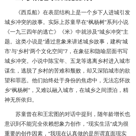
《西瓜船》在表层结构上是一个乡下人进城引发
城乡冲突的故事。实际上苏童早在“枫杨树”系列小说
《一九三四年的逃亡》《米》中就涉及“城乡冲突”主
题。这类小说是“通过意象来讲述城乡故事，建构‘城
市’与‘乡村’两个文化空间”7，在象征和隐喻层面书写
城乡冲突。小说中陈宝年、五龙等逃离乡村进入城市
谋生，逃脱了乡村的苦难和颓败，却又深陷城市的欲
望和罪恶。他们始终处于身份的焦虑中，无法忘怀故
乡“枫杨树”，又难以融入城市，在城乡之间漂泊，精
神无所依归。
苏童曾在和王宏图的对话中提到，随年龄增长也
意识到不能完全依赖想象力创作，“现实生活”成为很
重要的创作因素，“我现在认真做的是所谓直面现实