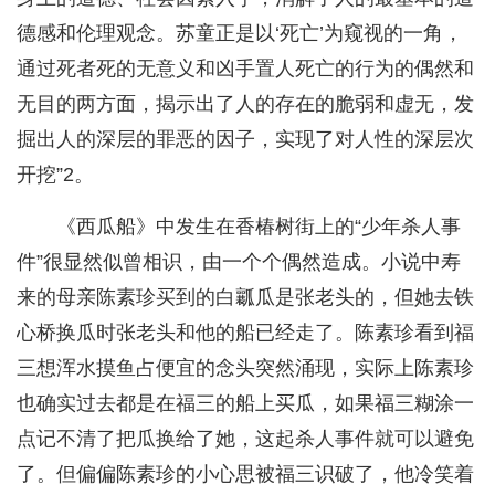
德感和伦理观念。苏童正是以‘死亡’为窥视的一角，
通过死者死的无意义和凶手置人死亡的行为的偶然和
无目的两方面，揭示出了人的存在的脆弱和虚无，发
掘出人的深层的罪恶的因子，实现了对人性的深层次
开挖”2。
《西瓜船》中发生在香椿树街上的“少年杀人事
件”很显然似曾相识，由一个个偶然造成。小说中寿
来的母亲陈素珍买到的白瓤瓜是张老头的，但她去铁
心桥换瓜时张老头和他的船已经走了。陈素珍看到福
三想浑水摸鱼占便宜的念头突然涌现，实际上陈素珍
也确实过去都是在福三的船上买瓜，如果福三糊涂一
点记不清了把瓜换给了她，这起杀人事件就可以避免
了。但偏偏陈素珍的小心思被福三识破了，他冷笑着