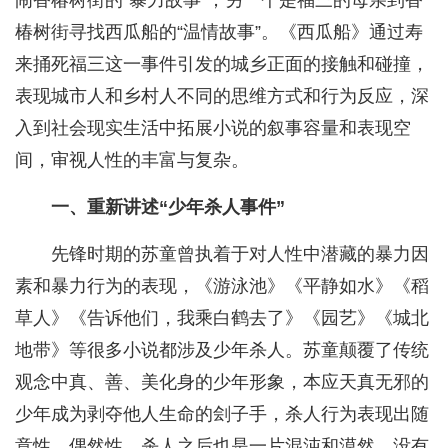
闹香椿树街的“暴力故事”；另一个是福三的母亲到香
椿树街寻找西瓜船的“温情故事”。《西瓜船》通过寿
来捅死福三这一事件引发的城乡正面的接触和碰撞，
表现城市人和乡村人不同的思维方式和行为反应，深
入到社会现实生活中拓展小说的叙事容量和表现空
间，审视人性的丰富与复杂。
一、重新讲述“少年杀人事件”
先锋时期的苏童曾执着于对人性中潜藏的暴力因
素和暴力行为的表现，《游泳池》《平静如水》《稻
草人》《告诉他们，我乘白鹤去了》《园艺》《城北
地带》等很多小说都涉及少年杀人。苏童颠覆了传统
观念中真、善、美化身的少年形象，本应天真无邪的
少年成为剥夺他人生命的刽子手，杀人行为表现出随
意性、偶然性，杀人之后也是一片混沌和漠然，没有