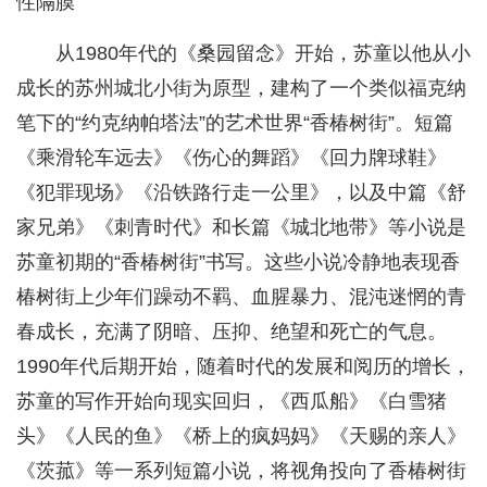
性隔膜
从1980年代的《桑园留念》开始，苏童以他从小
成长的苏州城北小街为原型，建构了一个类似福克纳
笔下的“约克纳帕塔法”的艺术世界“香椿树街”。短篇
《乘滑轮车远去》《伤心的舞蹈》《回力牌球鞋》
《犯罪现场》《沿铁路行走一公里》，以及中篇《舒
家兄弟》《刺青时代》和长篇《城北地带》等小说是
苏童初期的“香椿树街”书写。这些小说冷静地表现香
椿树街上少年们躁动不羁、血腥暴力、混沌迷惘的青
春成长，充满了阴暗、压抑、绝望和死亡的气息。
1990年代后期开始，随着时代的发展和阅历的增长，
苏童的写作开始向现实回归，《西瓜船》《白雪猪
头》《人民的鱼》《桥上的疯妈妈》《天赐的亲人》
《茨菰》等一系列短篇小说，将视角投向了香椿树街