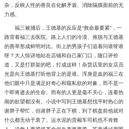
杂，反映人性的善良在化解矛盾、消除隔膜面前的无
力感。
福三被捅后，王德基的反应是“救命最要紧”，一
路背着福三去医院。路上人们的冷漠、推脱与王德基
的善举形成鲜明对比。街上的男孩子们追着问谁呀谁
呀？大人惊讶地站在店铺和自己家门口，随口评价
道，又是打群架的吧，打成这样！杂货店里的女店员
光是向王德基打听他背上的是谁。浑身是血的福三在
他们眼中只是满足好奇心和窥私欲的对象，而不是一
个即将逝去的生命。而有的人更是毫不关心，连看热
闹的欲望都没有。小说中写到王德基想找平时热心的
谢胖子帮忙，但谢胖子正在下棋，到了棋盘前他就对
什么都无动于衷了。运水泥的货厢车司机也不肯救