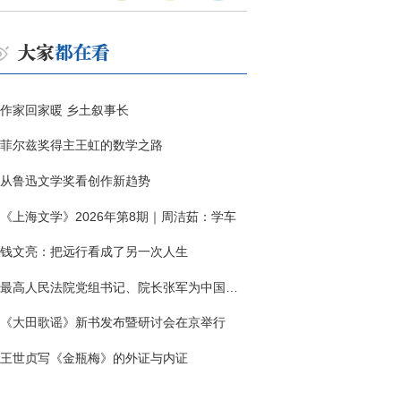
作家回家暖 乡土叙事长
菲尔兹奖得主王虹的数学之路
从鲁迅文学奖看创作新趋势
《上海文学》2026年第8期｜周洁茹：学车
钱文亮：把远行看成了另一次人生
最高人民法院党组书记、院长张军为中国作协干部大讲堂授课
《大田歌谣》新书发布暨研讨会在京举行
王世贞写《金瓶梅》的外证与内证