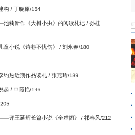
/ 丁晓原/164
池莉新作《大树小虫》的阅读札记 / 孙桂
小说《诗巷不忧伤》 / 刘永春/180
热近期作品读札 / 张燕玲/189
/ 申霞艳/196
205
评王延辉长篇小说《奎虚阁》 / 祁春风/212