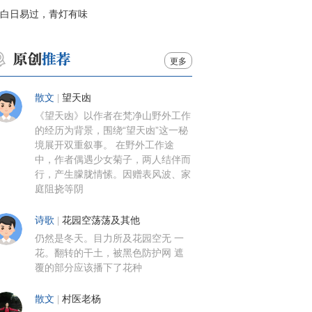
白日易过，青灯有味
更多
散文
|
望天凼
《望天凼》以作者在梵净山野外工作
的经历为背景，围绕“望天凼”这一秘
境展开双重叙事。 在野外工作途
中，作者偶遇少女菊子，两人结伴而
行，产生朦胧情愫。因赠表风波、家
庭阻挠等阴
诗歌
|
花园空荡荡及其他
仍然是冬天。目力所及花园空无 一
花。翻转的干土，被黑色防护网 遮
覆的部分应该播下了花种
散文
|
村医老杨