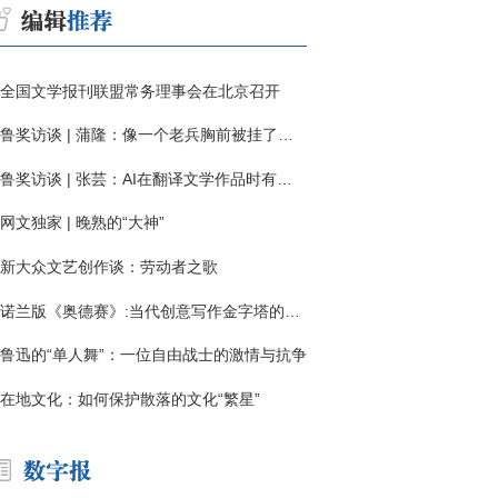
全国文学报刊联盟常务理事会在北京召开
鲁奖访谈 | 蒲隆：像一个老兵胸前被挂了一枚“红色英勇勋章”
鲁奖访谈 | 张芸：AI在翻译文学作品时有明显局限
网文独家 | 晚熟的“大神”
新大众文艺创作谈：劳动者之歌
诺兰版《奥德赛》:当代创意写作金字塔的宏伟与平庸
鲁迅的“单人舞”：一位自由战士的激情与抗争
在地文化：如何保护散落的文化“繁星”