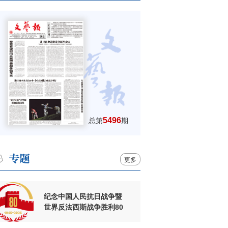
5496
总第
期
更多
纪念中国人民抗日战争暨
世界反法西斯战争胜利80
周年