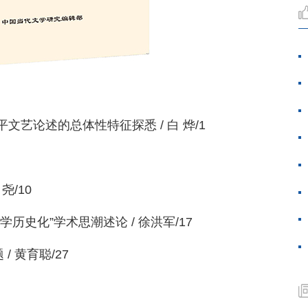
艺论述的总体性特征探悉 / 白 烨/1
尧/10
历史化”学术思潮述论 / 徐洪军/17
 黄育聪/27