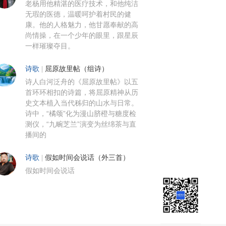
老杨用他精湛的医疗技术，和他纯洁
无瑕的医德，温暖呵护着村民的健
康。他的人格魅力，他甘愿奉献的高
尚情操，在一个少年的眼里，跟星辰
一样璀璨夺目。
诗歌
|
屈原故里帖（组诗）
诗人白河泛舟的《屈原故里帖》以五
首环环相扣的诗篇，将屈原精神从历
史文本植入当代秭归的山水与日常。
诗中，“橘颂”化为漫山脐橙与糖度检
测仪，“九畹芝兰”演变为丝绵茶与直
播间的
诗歌
|
假如时间会说话（外三首）
假如时间会说话