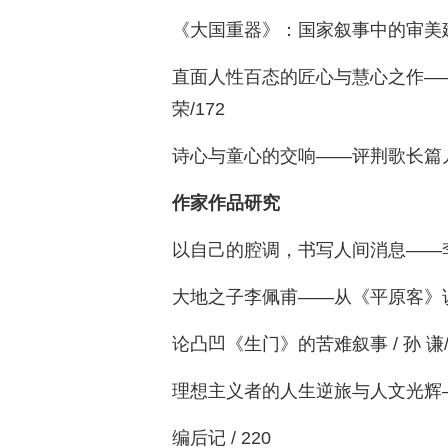
《大国重器》：国家叙事中的审美建构 
直面人性百态的匠心与慧心之作——
荣/172
诗心与童心的交响——评荆歌长篇儿童
作家作品研究
以自己的腔调，书写人间消息——李约
大地之子李佩甫——从《平原客》说起 
论凸凹《生门》的苦难叙事 / 孙 谦/
理想主义者的人生逆旅与人文光辉——
编后记 / 220