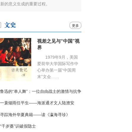
新的意义生成的重要过程。
更多
视差之见与“中国”视
界
1979年9月，美国
爱荷华大学国际写作中
心举办第一届“中国周
末”文会……
鲁迅的“单人舞”：一位自由战士的激情与抗争
一蓑烟雨任平生——海派通才文人陆澹安
寻踪海外华夏典籍——读《瀛海寻珍》
“千岁蘽”识破假隐士