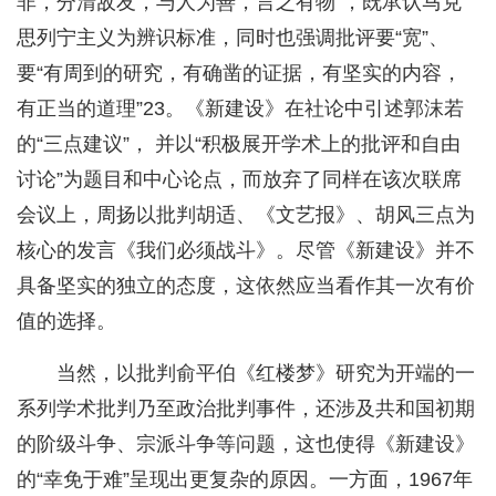
非，分清敌友，与人为善，言之有物”，既承认马克
思列宁主义为辨识标准，同时也强调批评要“宽”、
要“有周到的研究，有确凿的证据，有坚实的内容，
有正当的道理”23。《新建设》在社论中引述郭沫若
的“三点建议”， 并以“积极展开学术上的批评和自由
讨论”为题目和中心论点，而放弃了同样在该次联席
会议上，周扬以批判胡适、《文艺报》、胡风三点为
核心的发言《我们必须战斗》。尽管《新建设》并不
具备坚实的独立的态度，这依然应当看作其一次有价
值的选择。
当然，以批判俞平伯《红楼梦》研究为开端的一
系列学术批判乃至政治批判事件，还涉及共和国初期
的阶级斗争、宗派斗争等问题，这也使得《新建设》
的“幸免于难”呈现出更复杂的原因。一方面，1967年