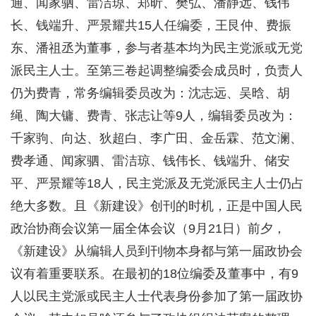
通、闻家驷、雷洁琼、郑昕、樊弘、潘静远、钱伟
长、钱端升、严景耀共15人任编委，王艮仲、费振
东、潘祖丞为董事，参与者基本均为民主党派或无党
派民主人士。至第三卷起调整编委会成员时，负责人
仍为费青，常务编辑委员改为：沈志远、吴晗、胡
绳、陶大镛、费青、张志让等9人，编辑委员改为：
千家驹、向达、狄超白、李广田、金岳霖、范文澜、
费孝通、闻家驷、雷洁琼、钱伟长、钱端升、储安
平、严景耀等18人，民主党派及无党派民主人士仍占
绝大多数。且《新建设》创刊的时机，正是中国人民
政治协商会议第一届全体会议（9月21日）前夕，
《新建设》从编辑人员到刊物本身都与第一届政协会
议有着重要联系。在最初的18位编委及董事中，有9
人以民主党派或民主人士代表身份参加了第一届政协