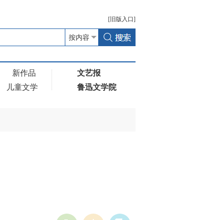
[
旧版
入口]
新作品
文艺报
儿童文学
鲁迅文学院