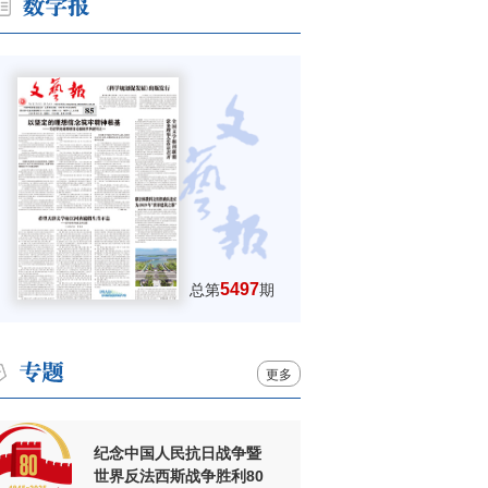
5497
总第
期
更多
纪念中国人民抗日战争暨
世界反法西斯战争胜利80