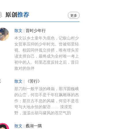
更多
散文
|
昔时少年行
本文以乡土童年为底色，记叙山村少
女贫寒压抑的少年时光。曾被邻里轻
视、校园同伴孤立排挤，唯有埋头苦
读支撑自己，最终成为全村唯一考上
初中的人。邻里态度反转之后，昔日
敌对的伙伴
散文
|
《苦行》
那刀削一般平顶的峰巅，那浑圆巍峨
的山峦，何尝不是千年狂飙雕琢的杰
作；那亘古不息的风啸，何尝不是苍
穹与大地永恒的絮语…… 漠漠荒
野，漫漾出胡马啸风的苍茫气韵
散文
|
蠡湖一隅