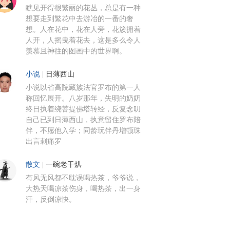
瞧见开得很繁丽的花丛，总是有一种
想要走到繁花中去游冶的一番的奢
想。人在花中，花在人旁，花簇拥着
人开，人摇曳着花去，这是多么令人
羡慕且神往的图画中的世界啊。
小说
|
日薄西山
小说以省高院藏族法官罗布的第一人
称回忆展开。八岁那年，失明的奶奶
终日执着绕菩提佛塔转经，反复念叨
自己已到日薄西山，执意留住罗布陪
伴，不愿他入学；同龄玩伴丹增顿珠
出言刺痛罗
散文
|
一碗老干烘
有风无风都不耽误喝热茶，爷爷说，
大热天喝凉茶伤身，喝热茶，出一身
汗，反倒凉快。