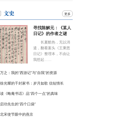
更多
寻找陈解元：《某人
日记》的作者之谜
长夏酷热，无以消
遣，翻看案头《王秉恩
日记》整理本，不由让
我想起……
万之：我的“西游记”与“自我”的资源
徐光耀的千封家书：岁月如歌 信短情长
读《晦庵书话》品“四个一点”的真味
启功先生的“四个口袋”
北宋使节眼中的燕京