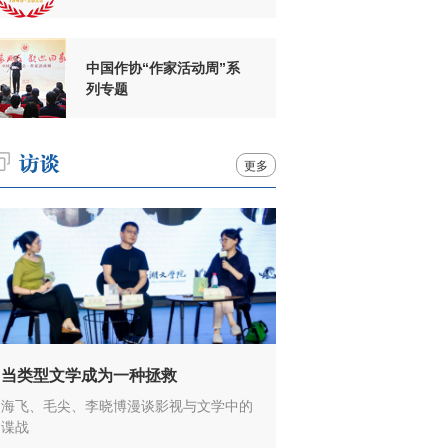
周年
中国作协“作家活动周”系
列专题
更多
当类型文学成为一种拯救
海飞、毛尖、李晓博漫谈影视与文学中的
谍战