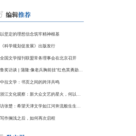
以坚定的理想信念筑牢精神根基
《科学规划促发展》出版发行
全国文学报刊联盟常务理事会在北京召开
鲁奖访谈 | 蒲隆:像老兵胸前挂"红色英勇勋章"
中拉文学：书页之间的跨洋共鸣
浙江文化观察：新大众文艺的星火，何以燎原？
访张楚：希望天津文学如江河奔流般生生不息
写作搁浅之后，如何再次启程