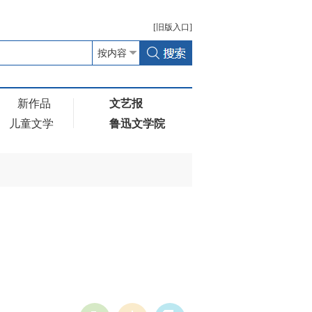
[
旧版
入口]
新作品
文艺报
儿童文学
鲁迅文学院