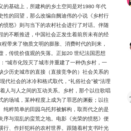
的基础上，所建构的乡土空间是对1980 年代
史性的回望，那么改编自阙迪伟的小说《乡村行
的愤怒》则与当下的农村社会进行了对话。伴随
程的不断推进，中国社会正发生着前所未有的经
的旅程带来了物质文明的膨胀、消费时代的到来，
，传统价值观的失落。正如20 世纪法国思想
的：“城市化毁灭了城市并重建了一种伪乡村，一
缺少历史城市的直接（直接竞争的）社会关系的
现代社会的冰冷和格式取代，“礼俗社会”被“法理
构着人与人之间的互动关系。乡村，那个以往歌唱
式的场域，某种程度上成为了罪恶的渊薮；以往
、纯粹简单的田园乌托邦被解构，取而代之的是
失序与混乱的蛮荒之地。电影《光荣的愤怒》便
横行、作奸犯科的农村世界。跟随着村支书叶光