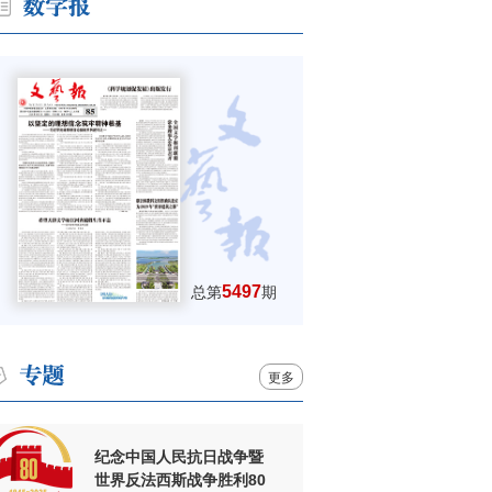
5497
总第
期
更多
纪念中国人民抗日战争暨
世界反法西斯战争胜利80