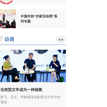
周年
中国作协“作家活动周”系
列专题
更多
当类型文学成为一种拯救
海飞、毛尖、李晓博漫谈影视与文学中的
谍战