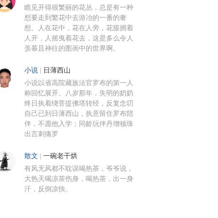
瞧见开得很繁丽的花丛，总是有一种
想要走到繁花中去游冶的一番的奢
想。人在花中，花在人旁，花簇拥着
人开，人摇曳着花去，这是多么令人
羡慕且神往的图画中的世界啊。
小说
|
日薄西山
小说以省高院藏族法官罗布的第一人
称回忆展开。八岁那年，失明的奶奶
终日执着绕菩提佛塔转经，反复念叨
自己已到日薄西山，执意留住罗布陪
伴，不愿他入学；同龄玩伴丹增顿珠
出言刺痛罗
散文
|
一碗老干烘
有风无风都不耽误喝热茶，爷爷说，
大热天喝凉茶伤身，喝热茶，出一身
汗，反倒凉快。