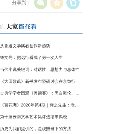
分享到：
从鲁迅文学奖看创作新趋势
钱文亮：把远行看成了另一次人生
当代小说关键词：对话性、思想力与总体性
《大田歌谣》新书发布暨研讨会在京举行
古典学学者围观《奥德赛》：黑白海伦、佩涅罗佩的别针与神秘入侵者
《百花洲》2026年第4期｜巽之先生：老兵朱向前侧记三题
第十届云南文学艺术奖评选结果揭晓
历史为我们提供的，是观照当下的方法——历史题材非虚构写作多人谈