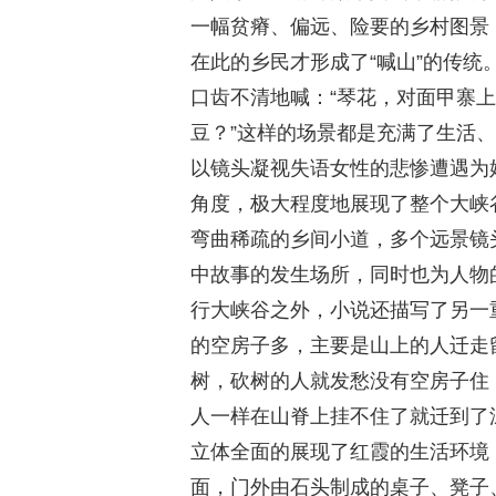
一幅贫瘠、偏远、险要的乡村图景
在此的乡民才形成了“喊山”的传
口齿不清地喊：“琴花，对面甲寨
豆？”这样的场景都是充满了生活
以镜头凝视失语女性的悲惨遭遇为
角度，极大程度地展现了整个大峡
弯曲稀疏的乡间小道，多个远景镜
中故事的发生场所，同时也为人物
行大峡谷之外，小说还描写了另一
的空房子多，主要是山上的人迁走
树，砍树的人就发愁没有空房子住
人一样在山脊上挂不住了就迁到了
立体全面的展现了红霞的生活环境
面，门外由石头制成的桌子、凳子