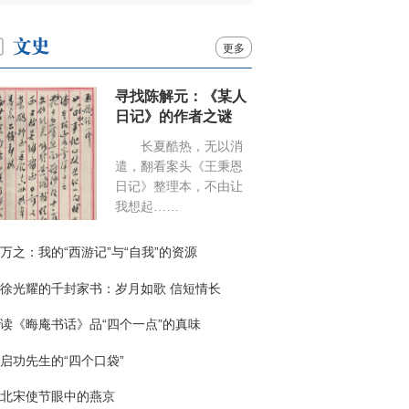
更多
寻找陈解元：《某人
日记》的作者之谜
长夏酷热，无以消
遣，翻看案头《王秉恩
日记》整理本，不由让
我想起……
万之：我的“西游记”与“自我”的资源
徐光耀的千封家书：岁月如歌 信短情长
读《晦庵书话》品“四个一点”的真味
启功先生的“四个口袋”
北宋使节眼中的燕京