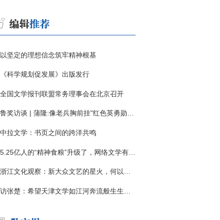
以坚定的理想信念筑牢精神根基
《科学规划促发展》出版发行
全国文学报刊联盟常务理事会在北京召开
鲁奖访谈 | 蒲隆:像老兵胸前挂"红色英勇勋章"
中拉文学：书页之间的跨洋共鸣
5.25亿人的“精神食粮”升级了，网络文学有了哪些新变化？
浙江文化观察：新大众文艺的星火，何以燎原？
访张楚：希望天津文学如江河奔流般生生不息