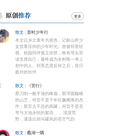
更多
散文
|
昔时少年行
本文以乡土童年为底色，记叙山村少
女贫寒压抑的少年时光。曾被邻里轻
视、校园同伴孤立排挤，唯有埋头苦
读支撑自己，最终成为全村唯一考上
初中的人。邻里态度反转之后，昔日
敌对的伙伴
散文
|
《苦行》
那刀削一般平顶的峰巅，那浑圆巍峨
的山峦，何尝不是千年狂飙雕琢的杰
作；那亘古不息的风啸，何尝不是苍
穹与大地永恒的絮语…… 漠漠荒
野，漫漾出胡马啸风的苍茫气韵
散文
|
蠡湖一隅