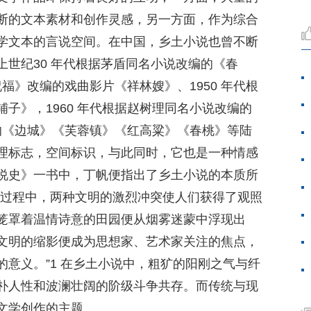
断的文本素材和创作灵感，另一方面，作为综合
学文本的言说空间。在中国，乡土小说也曾不断
世纪30 年代根据茅盾同名小说改编的《春
祝福》改编的戏曲影片《祥林嫂》、1950 年代根
子》，1960 年代根据赵树理同名小说改编的
代的《边城》《芙蓉镇》《红高粱》《春桃》等陆
理标志，空间标识，与此同时，它也是一种情感
说史》一书中，丁帆便指出了乡土小说的本质所
换过程中，两种文明的激烈冲突使人们获得了观照
笼罩着温情诗意的田园便从烟雾迷蒙中浮现出
文明的缩影便成为思想家、艺术家关注的焦点，
意义。”1 在乡土小说中，粗犷的阳刚之气与纤
朴人性和波澜壮阔的阶级斗争共存。而传统与现
文学创作的主题。