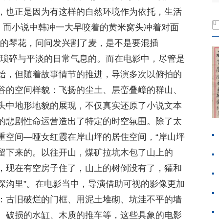
，也正是因为有这样的自然环境作为依托，生活
统。而小说中韩冲一大早咬着的黄米窝头冲着对面
上的琴花，问问发兴割了麦，是不是要混插
、琐碎与平淡的日常气息的。而在电影中，尽管是
始，但随着故事情节的推进，导演多次以俯拍的
谷的空间样貌：飞扬的尘土、层峦叠嶂的群山、
头中地形地貌的展现，不仅真实还原了小说文本
的悲剧性命运营造出了特定的时空氛围。除了太
重空间—哑女红霞在岸山坪的居住空间，“岸山坪
留下来的。以往开山，煤矿拉坑木包了山上的
，现在有空房子住了，山上的树倒没有了，獾和
深沟里”。在电影当中，导演借助可视的影像更加
：古旧破烂的门框、用泥土堆砌、坑洼不平的墙
、破损的水缸、木质的推车等，这些具象的电影