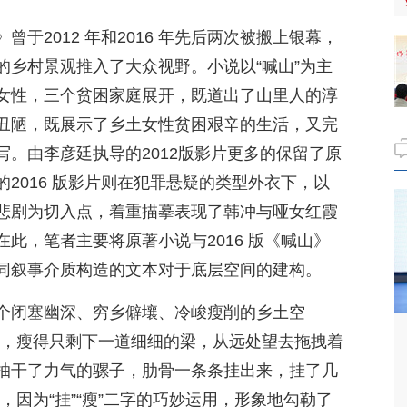
于2012 年和2016 年先后两次被搬上银幕，
的乡村景观推入了大众视野。小说以“喊山”为主
女性，三个贫困家庭展开，既道出了山里人的淳
丑陋，既展示了乡土女性贫困艰辛的生活，又完
。由李彦廷执导的2012版影片更多的保留了原
2016 版影片则在犯罪悬疑的类型外衣下，以
悲剧为切入点，着重描摹表现了韩冲与哑女红霞
此，笔者主要将原著小说与2016 版《喊山》
同叙事介质构造的文本对于底层空间的建构。
个闭塞幽深、穷乡僻壤、冷峻瘦削的乡土空
了，瘦得只剩下一道细细的梁，从远处望去拖拽着
抽干了力气的骡子，肋骨一条条挂出来，挂了几
，因为“挂”“瘦”二字的巧妙运用，形象地勾勒了