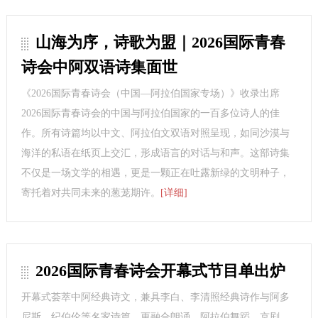
山海为序，诗歌为盟｜2026国际青春
诗会中阿双语诗集面世
《2026国际青春诗会（中国—阿拉伯国家专场）》收录出席
2026国际青春诗会的中国与阿拉伯国家的一百多位诗人的佳
作。所有诗篇均以中文、阿拉伯文双语对照呈现，如同沙漠与
海洋的私语在纸页上交汇，形成语言的对话与和声。这部诗集
不仅是一场文学的相遇，更是一颗正在吐露新绿的文明种子，
寄托着对共同未来的葱茏期许。
[详细]
2026国际青春诗会开幕式节目单出炉
开幕式荟萃中阿经典诗文，兼具李白、李清照经典诗作与阿多
尼斯、纪伯伦等名家诗篇，更融合朗诵、阿拉伯舞蹈、京剧、