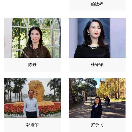
伯竑桥
陈丹
杜绿绿
郭道荣
贺予飞