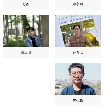
彭杰
漆宇勤
苏奇飞
秦三澍
苏仁聪