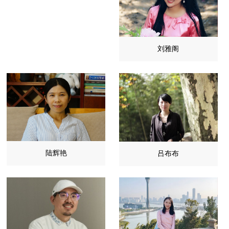
刘雅阁
陆辉艳
吕布布