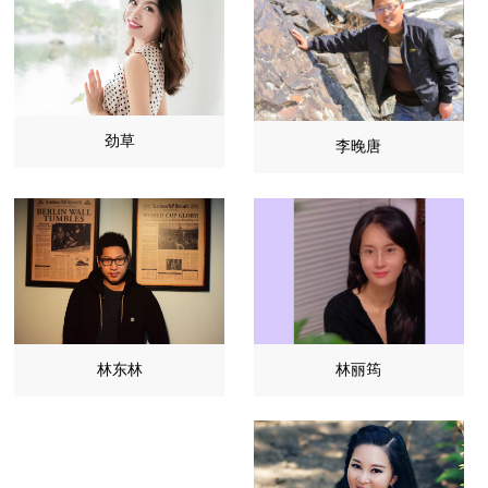
劲草
李晚唐
林丽筠
林东林