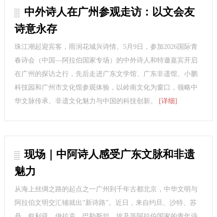
中外诗人在广州参观走访：以文会友
诗意永存
珠江潮起迎宾客，雨润花城兴诗情。5月9日，参加2026国际青
春诗会（中国—阿拉伯国家专场）的中外诗人和特邀嘉宾开启
在广州的探访之行，先后走进广东文学馆、广东非遗馆、小鹏
科技园和广州市文化馆参观体验，以岭南文化为窗口，领略中
华文脉传承、非遗文化魅力与中国的科技创新。
[详细]
现场｜中阿诗人感受广东文脉和非遗
魅力
从海上丝绸之路的起点之一广州到千年古都北京，中华文明与
阿拉伯文明交汇铺就出“新诗路”。近日，来自约旦、沙特、苏
丹、叙利亚、伊拉克、巴勒斯坦、埃及等阿拉伯国家的青年诗