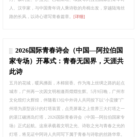
人、汉学家，与中国青年诗人乘诗歌的舟楫出发，穿越陆海丝
路的长风，以诗心谱写青春篇章。
[详细]
2026国际青春诗会（中国—阿拉伯国
家专场）开幕式：青春无国界，天涯共
此诗
五月的花城，暖风拂面，木棉留香。作为海上丝绸之路的起点
城市，广州再一次因文明相逢而熠熠生辉。5月9日晚，广州市
文化馆灯火辉煌，伴随着13位中外诗人共同按下以“小蛮腰”广
州塔为原型设计的灯塔装置，点亮屏幕之上世界三大灯塔之一
的湛江硇洲岛灯塔，2026国际青春诗会（中国—阿拉伯国家专
场）正式起航。这座承载着文明之光、诗歌之光与青春之光的
灯塔，将见证中阿诗人共同写下属于青春与诗歌的丝路华章。