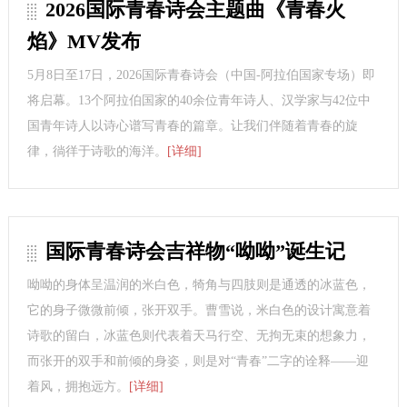
2026国际青春诗会主题曲《青春火
焰》MV发布
5月8日至17日，2026国际青春诗会（中国-阿拉伯国家专场）即
将启幕。13个阿拉伯国家的40余位青年诗人、汉学家与42位中
国青年诗人以诗心谱写青春的篇章。让我们伴随着青春的旋
律，徜徉于诗歌的海洋。
[详细]
国际青春诗会吉祥物“呦呦”诞生记
呦呦的身体呈温润的米白色，犄角与四肢则是通透的冰蓝色，
它的身子微微前倾，张开双手。曹雪说，米白色的设计寓意着
诗歌的留白，冰蓝色则代表着天马行空、无拘无束的想象力，
而张开的双手和前倾的身姿，则是对“青春”二字的诠释——迎
着风，拥抱远方。
[详细]