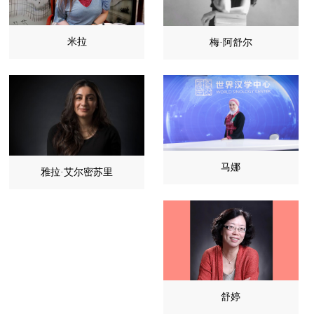
米拉
梅·阿舒尔
马娜
雅拉·艾尔密苏里
舒婷