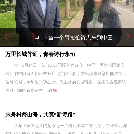
3
/4
当一个阿拉伯诗人来到中国
万里长城作证，青春诗行永恒
今年5月14日，参加2026国际青春诗会（中国—阿拉伯国家专
场）的中阿诗人们正式开启北京段行程，首站便来到举世闻名的八
达岭长城，参加以“长城之约”为主题的长城诗会，在雄关古道奏响
跨越山海的青春诗章。
[详细]
乘舟楫跨山海，共筑“新诗路”
从海上丝绸之路的起点之一广州到千年古都北京，中华文明与