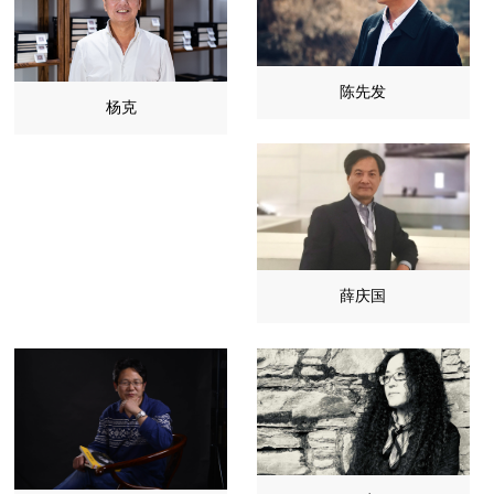
陈先发
杨克
薛庆国