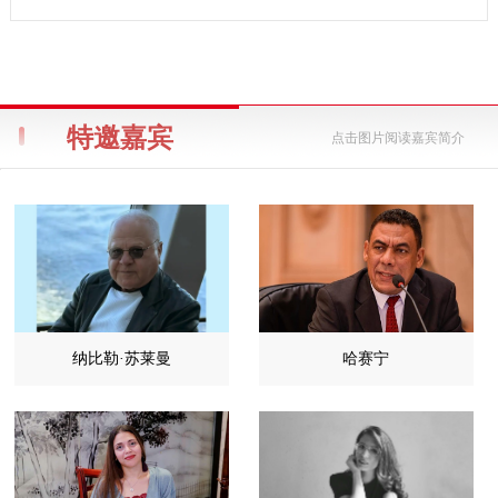
特邀嘉宾
点击图片阅读嘉宾简介
纳比勒·苏莱曼
哈赛宁