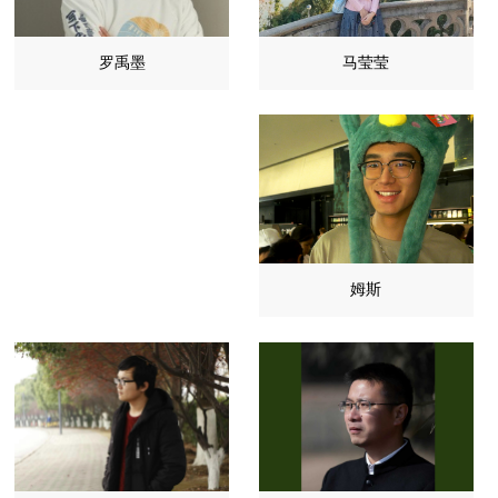
马莹莹
罗禹墨
姆斯