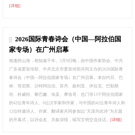
[详细]
2026国际青春诗会（中国—阿拉伯国
家专场）在广州启幕
相逢跨山海，相知逾千年。5月9日晚，由中国作家协会、中共
广东省委宣传部、中共北京市委宣传部共同主办的2026国际青
春诗会（中国—阿拉伯国家专场）在广州启幕。来自约旦、巴
林、突尼斯、沙特阿拉伯、苏丹、叙利亚、伊拉克、巴勒斯
坦、科威特、黎巴嫩、埃及、摩洛哥、也门等13个阿拉伯国家
的42位青年诗人、6位汉学家和作家，与中国的42位青年诗人和
12位特邀诗人、作家、翻译家共同参加以“天涯共此诗”为主题
的开幕式，以诗会友、共叙深情，续写文明交流佳话。
[详细]