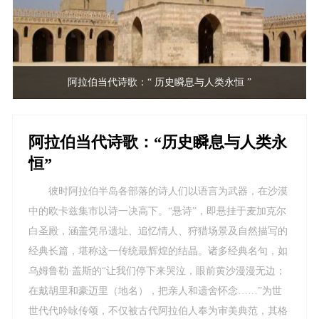
阿拉伯当代诗歌：“ 历史瞬息与人类永恒 ”
阿拉伯当代诗歌：“历史瞬息与人类永
恒”
彼时阿拉伯半岛各部落的诗人们以语言为武器，在沙漠
中的欧卡兹集市以诗一决高下。“悬诗”，即悬挂于麦加克尔
白圣殿，涵盖凭吊遗址、追忆情人、狩猎场景及自然描写的
经典长篇，堪称这一传统最辉煌的结晶。诸多经典名句，如
乌姆鲁勒·盖斯的“让我们停下来哭泣，眼前黄沙漫漫无边；
在戴胡里和豪迈里（地名），把亲人和遗舍怀念……”为世
世代代吟咏传颂，不仅被古代阿拉伯人奉为审美典范，其格