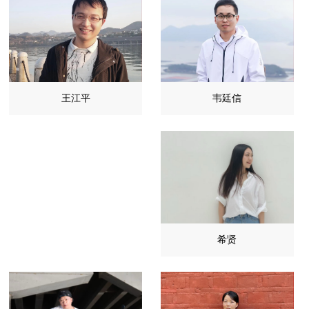
韦廷信
王江平
希贤