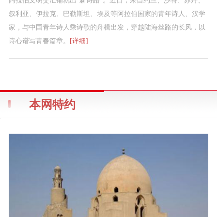
阿拉伯文明交汇铺就出“新诗路”。近日，来自约旦、沙特、苏丹、
叙利亚、伊拉克、巴勒斯坦、埃及等阿拉伯国家的青年诗人、汉学
家，与中国青年诗人乘诗歌的舟楫出发，穿越陆海丝路的长风，以
诗心谱写青春篇章。
[详细]
本网特约