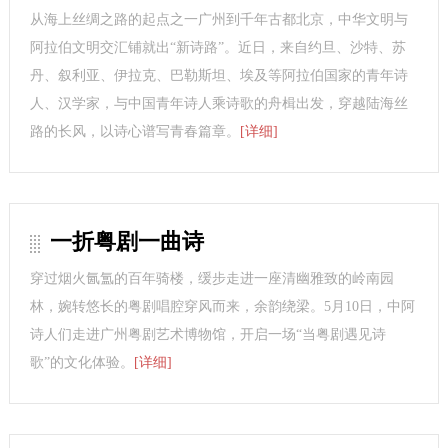
从海上丝绸之路的起点之一广州到千年古都北京，中华文明与
阿拉伯文明交汇铺就出“新诗路”。近日，来自约旦、沙特、苏
丹、叙利亚、伊拉克、巴勒斯坦、埃及等阿拉伯国家的青年诗
人、汉学家，与中国青年诗人乘诗歌的舟楫出发，穿越陆海丝
路的长风，以诗心谱写青春篇章。
[详细]
一折粤剧一曲诗
穿过烟火氤氲的百年骑楼，缓步走进一座清幽雅致的岭南园
林，婉转悠长的粤剧唱腔穿风而来，余韵绕梁。5月10日，中阿
诗人们走进广州粤剧艺术博物馆，开启一场“当粤剧遇见诗
歌”的文化体验。
[详细]