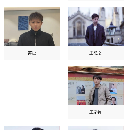
王彻之
苏烛
王家铭