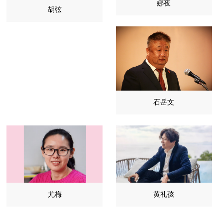
娜夜
胡弦
石岳文
尤梅
黄礼孩