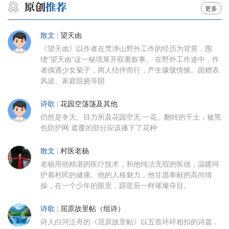
更多
散文
|
望天凼
《望天凼》以作者在梵净山野外工作的经历为背景，围
绕“望天凼”这一秘境展开双重叙事。 在野外工作途中，作
者偶遇少女菊子，两人结伴而行，产生朦胧情愫。因赠表
风波、家庭阻挠等阴
诗歌
|
花园空荡荡及其他
仍然是冬天。目力所及花园空无 一花。翻转的干土，被黑
色防护网 遮覆的部分应该播下了花种
散文
|
村医老杨
老杨用他精湛的医疗技术，和他纯洁无瑕的医德，温暖呵
护着村民的健康。他的人格魅力，他甘愿奉献的高尚情
操，在一个少年的眼里，跟星辰一样璀璨夺目。
诗歌
|
屈原故里帖（组诗）
诗人白河泛舟的《屈原故里帖》以五首环环相扣的诗篇，