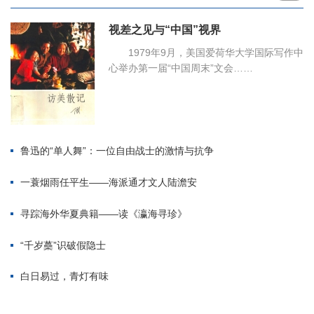
视差之见与“中国”视界
1979年9月，美国爱荷华大学国际写作中
心举办第一届“中国周末”文会……
鲁迅的“单人舞”：一位自由战士的激情与抗争
一蓑烟雨任平生——海派通才文人陆澹安
寻踪海外华夏典籍——读《瀛海寻珍》
“千岁蘽”识破假隐士
白日易过，青灯有味