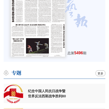
5496
总第
期
更多
纪念中国人民抗日战争暨
世界反法西斯战争胜利80
周年