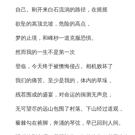
自己。剜开来白石流淌的路径，在摇摇
欲坠的嵩顶北坡，危险的高点，
梦的止境，和峰杪一道克服恐惧。
然而我的一生不是第一次
登临，今天终于被懊悔侵占。相机败坏了
我们的痛苦。至少是我的，体内的草垛，
残茬围成的盛宴，对命运的揣测无声息，
无可望尽的远山包围了村落。下山经过道观，
藜棘勾在裤脚，奔涌的琴弦，早已回到人间。