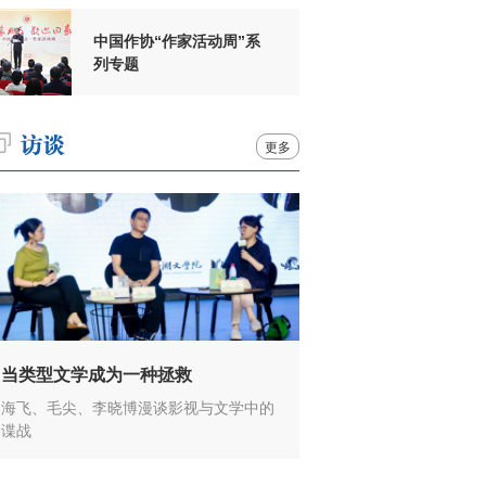
中国作协“作家活动周”系
列专题
更多
当类型文学成为一种拯救
海飞、毛尖、李晓博漫谈影视与文学中的
谍战