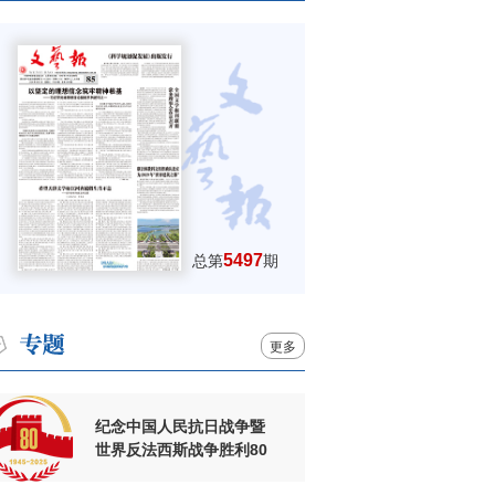
5497
总第
期
更多
纪念中国人民抗日战争暨
世界反法西斯战争胜利80
周年