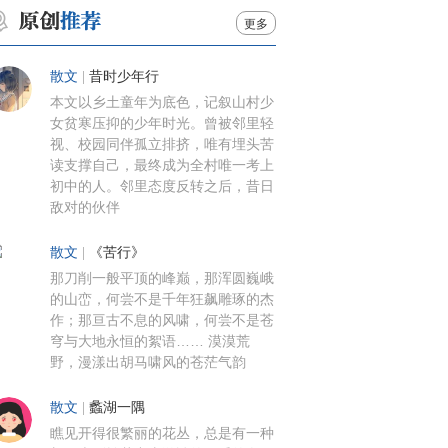
更多
散文
|
昔时少年行
本文以乡土童年为底色，记叙山村少
女贫寒压抑的少年时光。曾被邻里轻
视、校园同伴孤立排挤，唯有埋头苦
读支撑自己，最终成为全村唯一考上
初中的人。邻里态度反转之后，昔日
敌对的伙伴
散文
|
《苦行》
那刀削一般平顶的峰巅，那浑圆巍峨
的山峦，何尝不是千年狂飙雕琢的杰
作；那亘古不息的风啸，何尝不是苍
穹与大地永恒的絮语…… 漠漠荒
野，漫漾出胡马啸风的苍茫气韵
散文
|
蠡湖一隅
瞧见开得很繁丽的花丛，总是有一种