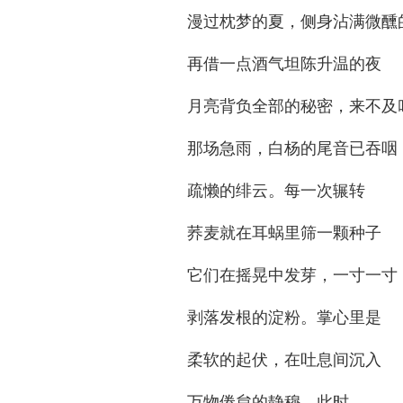
漫过枕梦的夏，侧身沾满微醺
再借一点酒气坦陈升温的夜
月亮背负全部的秘密，来不及
那场急雨，白杨的尾音已吞咽
疏懒的绯云。每一次辗转
荞麦就在耳蜗里筛一颗种子
它们在摇晃中发芽，一寸一寸
剥落发根的淀粉。掌心里是
柔软的起伏，在吐息间沉入
万物倦怠的静穆。此时