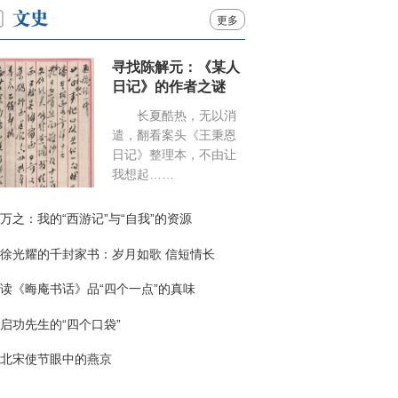
更多
寻找陈解元：《某人
日记》的作者之谜
长夏酷热，无以消
遣，翻看案头《王秉恩
日记》整理本，不由让
我想起……
万之：我的“西游记”与“自我”的资源
徐光耀的千封家书：岁月如歌 信短情长
读《晦庵书话》品“四个一点”的真味
启功先生的“四个口袋”
北宋使节眼中的燕京