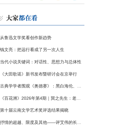
从鲁迅文学奖看创作新趋势
钱文亮：把远行看成了另一次人生
当代小说关键词：对话性、思想力与总体性
《大田歌谣》新书发布暨研讨会在京举行
古典学学者围观《奥德赛》：黑白海伦、佩涅罗佩的别针与神秘入侵者
《百花洲》2026年第4期｜巽之先生：老兵朱向前侧记三题
第十届云南文学艺术奖评选结果揭晓
抒情的超越、限度及其他——评艾伟的长篇小说《春歌》