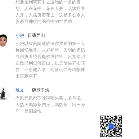
想要走到繁花中去游冶的一番的奢
想。人在花中，花在人旁，花簇拥着
人开，人摇曳着花去，这是多么令人
羡慕且神往的图画中的世界啊。
小说
|
日薄西山
小说以省高院藏族法官罗布的第一人
称回忆展开。八岁那年，失明的奶奶
终日执着绕菩提佛塔转经，反复念叨
自己已到日薄西山，执意留住罗布陪
伴，不愿他入学；同龄玩伴丹增顿珠
出言刺痛罗
散文
|
一碗老干烘
有风无风都不耽误喝热茶，爷爷说，
大热天喝凉茶伤身，喝热茶，出一身
汗，反倒凉快。