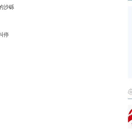
的沙砾
叫停