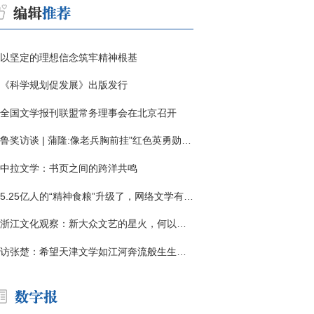
以坚定的理想信念筑牢精神根基
《科学规划促发展》出版发行
全国文学报刊联盟常务理事会在北京召开
鲁奖访谈 | 蒲隆:像老兵胸前挂"红色英勇勋章"
中拉文学：书页之间的跨洋共鸣
5.25亿人的“精神食粮”升级了，网络文学有了哪些新变化？
浙江文化观察：新大众文艺的星火，何以燎原？
访张楚：希望天津文学如江河奔流般生生不息