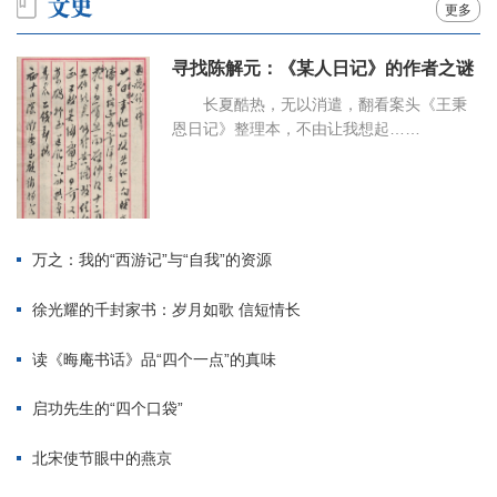
更多
寻找陈解元：《某人日记》的作者之谜
长夏酷热，无以消遣，翻看案头《王秉
恩日记》整理本，不由让我想起……
万之：我的“西游记”与“自我”的资源
徐光耀的千封家书：岁月如歌 信短情长
读《晦庵书话》品“四个一点”的真味
启功先生的“四个口袋”
北宋使节眼中的燕京