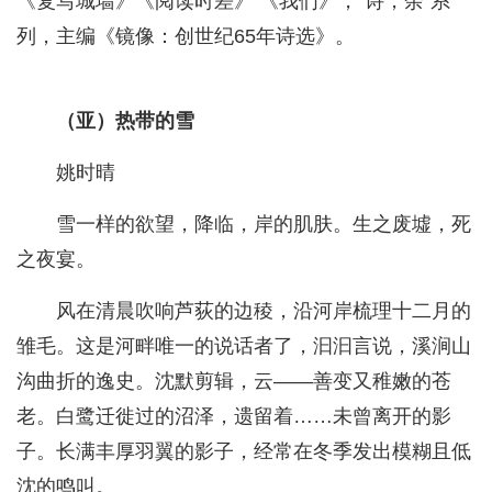
《复写城墙》《阅读时差》 《我们》，“诗，余”系
列，主编《镜像：创世纪65年诗选》。
（亚）热带的雪
姚时晴
雪一样的欲望，降临，岸的肌肤。生之废墟，死
之夜宴。
风在清晨吹响芦荻的边稜，沿河岸梳理十二月的
雏毛。这是河畔唯一的说话者了，汩汩言说，溪涧山
沟曲折的逸史。沈默剪辑，云——善变又稚嫩的苍
老。白鹭迁徙过的沼泽，遗留着……未曾离开的影
子。长满丰厚羽翼的影子，经常在冬季发出模糊且低
沈的鸣叫。