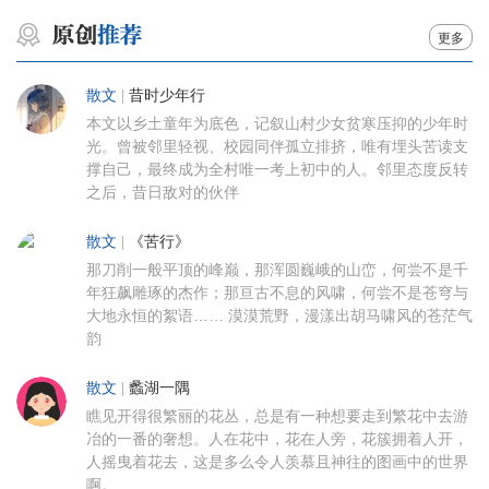
更多
散文
|
昔时少年行
本文以乡土童年为底色，记叙山村少女贫寒压抑的少年时
光。曾被邻里轻视、校园同伴孤立排挤，唯有埋头苦读支
撑自己，最终成为全村唯一考上初中的人。邻里态度反转
之后，昔日敌对的伙伴
散文
|
《苦行》
那刀削一般平顶的峰巅，那浑圆巍峨的山峦，何尝不是千
年狂飙雕琢的杰作；那亘古不息的风啸，何尝不是苍穹与
大地永恒的絮语…… 漠漠荒野，漫漾出胡马啸风的苍茫气
韵
散文
|
蠡湖一隅
瞧见开得很繁丽的花丛，总是有一种想要走到繁花中去游
冶的一番的奢想。人在花中，花在人旁，花簇拥着人开，
人摇曳着花去，这是多么令人羡慕且神往的图画中的世界
啊。