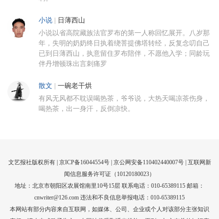
小说
|
日薄西山
小说以省高院藏族法官罗布的第一人称回忆展开。八岁那
年，失明的奶奶终日执着绕菩提佛塔转经，反复念叨自己
已到日薄西山，执意留住罗布陪伴，不愿他入学；同龄玩
伴丹增顿珠出言刺痛罗
散文
|
一碗老干烘
有风无风都不耽误喝热茶，爷爷说，大热天喝凉茶伤身，
喝热茶，出一身汗，反倒凉快。
文艺报社版权所有 |
京ICP备16044554号
| 京公网安备110402440007号 |
互联网新
闻信息服务许可证（10120180023）
地址：北京市朝阳区农展馆南里10号15层 联系电话：010-65389115 邮箱：
cnwriter@126.com 违法和不良信息举报电话：010-65389115
本网站有部分内容来自互联网，如媒体、公司、企业或个人对该部分主张知识