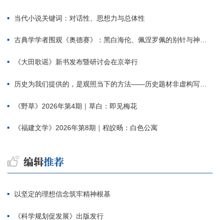
当代小说关键词：对话性、思想力与总体性
古典学学者围观《奥德赛》：黑白海伦、佩涅罗佩的别针与神秘入侵者
《大田歌谣》新书发布暨研讨会在京举行
历史为我们提供的，是观照当下的方法——历史题材非虚构写作多人谈
《野草》2026年第4期｜草白：即见梅花
《福建文学》2026年第8期｜程皎旸：白色公寓
以坚定的理想信念筑牢精神根基
《科学规划促发展》出版发行