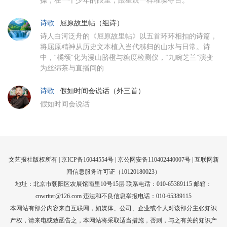
操，在一个少年的眼里，跟星辰一样璀璨夺目。
诗歌
|
屈原故里帖（组诗）
诗人白河泛舟的《屈原故里帖》以五首环环相扣的诗篇，
将屈原精神从历史文本植入当代秭归的山水与日常。诗
中，“橘颂”化为漫山脐橙与糖度检测仪，“九畹芝兰”演变
为丝绵茶与直播间的
诗歌
|
假如时间会说话（外三首）
假如时间会说话
文艺报社版权所有 |
京ICP备16044554号
| 京公网安备110402440007号 |
互联网新
闻信息服务许可证（10120180023）
地址：北京市朝阳区农展馆南里10号15层 联系电话：010-65389115 邮箱：
cnwriter@126.com 违法和不良信息举报电话：010-65389115
本网站有部分内容来自互联网，如媒体、公司、企业或个人对该部分主张知识
产权，请来电或致函告之，本网站将采取适当措施，否则，与之有关的知识产