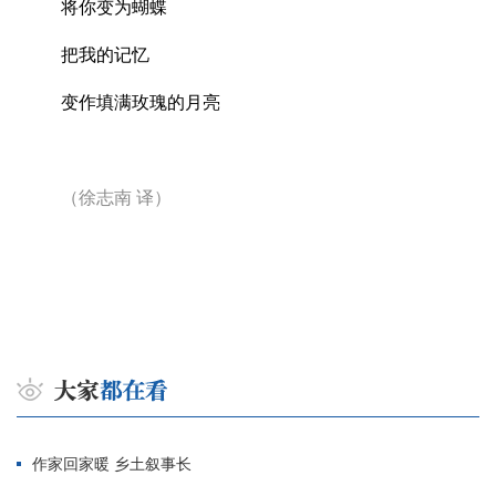
将你变为蝴蝶
把我的记忆
变作填满玫瑰的月亮
（徐志南
译）
作家回家暖 乡土叙事长