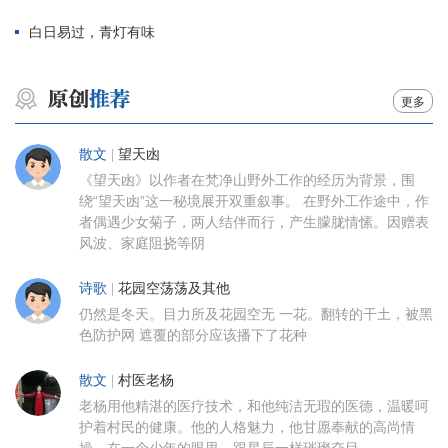
白日易过，青灯有味
更多
散文
|
望天凼
《望天凼》以作者在梵净山野外工作的经历为背景，围
绕“望天凼”这一秘境展开双重叙事。 在野外工作途中，作
者偶遇少女菊子，两人结伴而行，产生朦胧情愫。因赠表
风波、家庭阻挠等阴
诗歌
|
花园空荡荡及其他
仍然是冬天。目力所及花园空无 一花。翻转的干土，被黑
色防护网 遮覆的部分应该播下了花种
散文
|
村医老杨
老杨用他精湛的医疗技术，和他纯洁无瑕的医德，温暖呵
护着村民的健康。他的人格魅力，他甘愿奉献的高尚情