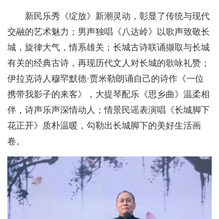
新民乐秀《绽放》新潮灵动，彰显了传统与现代
交融的艺术魅力；男声独唱《八达岭》以歌声致敬长
城，旋律大气，情系雄关；长城古诗联诵撷取与长城
有关的经典古诗，再现历代文人对长城的歌咏礼赞；
伊拉克诗人穆罕默德·贾米勒朗诵自己的诗作《一位
携带我影子的来客》，大提琴配乐《思乡曲》温柔相
伴，诗声乐声深情动人；情景民谣表演唱《长城脚下
花正开》质朴温暖，勾勒出长城脚下的美好生活画
卷。