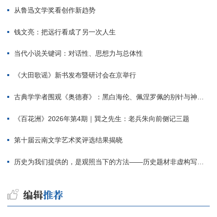
从鲁迅文学奖看创作新趋势
钱文亮：把远行看成了另一次人生
当代小说关键词：对话性、思想力与总体性
《大田歌谣》新书发布暨研讨会在京举行
古典学学者围观《奥德赛》：黑白海伦、佩涅罗佩的别针与神秘入侵者
《百花洲》2026年第4期｜巽之先生：老兵朱向前侧记三题
第十届云南文学艺术奖评选结果揭晓
历史为我们提供的，是观照当下的方法——历史题材非虚构写作多人谈