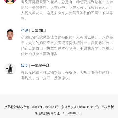
瞧见开得很繁丽的花丛，总是有一种想要走到繁花中去游
冶的一番的奢想。人在花中，花在人旁，花簇拥着人开，
人摇曳着花去，这是多么令人羡慕且神往的图画中的世界
啊。
小说
|
日薄西山
小说以省高院藏族法官罗布的第一人称回忆展开。八岁那
年，失明的奶奶终日执着绕菩提佛塔转经，反复念叨自己
已到日薄西山，执意留住罗布陪伴，不愿他入学；同龄玩
伴丹增顿珠出言刺痛罗
散文
|
一碗老干烘
有风无风都不耽误喝热茶，爷爷说，大热天喝凉茶伤身，
喝热茶，出一身汗，反倒凉快。
文艺报社版权所有 |
京ICP备16044554号
| 京公网安备110402440007号 |
互联网新
闻信息服务许可证（10120180023）