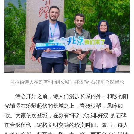
阿拉伯诗人在刻有“不到长城非好汉”的石碑前合影留念
诗会开始之前，诗人们漫步长城内外，和煦的阳
光铺洒在蜿蜒起伏的长城之上，青砖映翠，风吟如
歌。大家依次登城，在刻有“不到长城非好汉”的石碑
前合影留念，定格文明交融的珍贵瞬间。随后，诗人