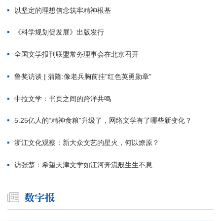
以坚定的理想信念筑牢精神根基
《科学规划促发展》出版发行
全国文学报刊联盟常务理事会在北京召开
鲁奖访谈 | 蒲隆:像老兵胸前挂"红色英勇勋章"
中拉文学：书页之间的跨洋共鸣
5.25亿人的“精神食粮”升级了，网络文学有了哪些新变化？
浙江文化观察：新大众文艺的星火，何以燎原？
访张楚：希望天津文学如江河奔流般生生不息