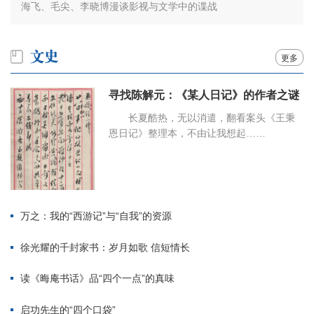
海飞、毛尖、李晓博漫谈影视与文学中的谍战
更多
寻找陈解元：《某人日记》的作者之谜
长夏酷热，无以消遣，翻看案头《王秉
恩日记》整理本，不由让我想起……
万之：我的“西游记”与“自我”的资源
徐光耀的千封家书：岁月如歌 信短情长
读《晦庵书话》品“四个一点”的真味
启功先生的“四个口袋”