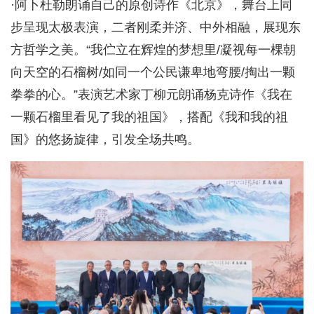
·阿卜杜勒朗诵自己的原创诗作《北京》，舞台上同
步呈现太极表演，二者刚柔并济、中外相融，展现东
方哲学之美。“我伫立在辉煌的梦想里/凝视每一棵朝
向天空的石榴树/如同一个公民谦卑地弯腰/掏出一颗
拳拳的心。”表演艺术家丁柳元朗诵杨克诗作《我在
一颗石榴里看见了我的祖国》，搭配《我和我的祖
国》的悠扬旋律，引发全场共鸣。