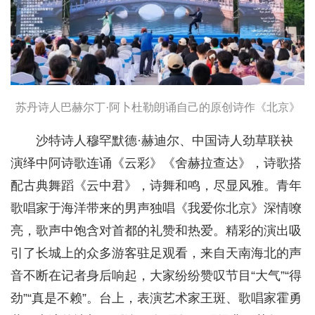
苏丹诗人巴赫尔丁·阿卜杜勒朗诵自己的原创诗作《北京》
沙特诗人穆罕默德·赫迪尔、中国诗人劲草联袂
演绎中阿诗歌连诵《云彩》《舍赫拉查达》，诗歌搭
配古典舞蹈《云中君》，诗舞和鸣，尽显风雅。青年
歌唱家于海洋带来的男声独唱《我爱你北京》深情嘹
亮，歌声中饱含对首都的礼赞和热爱。精彩的演出吸
引了长城上的众多游客驻足观看，来自天南海北的声
音不断在记者身后响起，大家纷纷赞叹节目“大气”“得
劲”“真是不赖”。台上，表演艺术家王斑、歌唱家霍勇