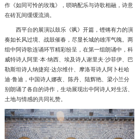
作《如同可怜的玫瑰》，唢呐配乐与诗歌相融，诗意
在砖瓦间缓缓流淌。
西平台的展演以鼓乐《飒》开篇，铿锵有力的演
奏如长风过境、战鼓催春，尽显长城的雄浑气魄。两
组中阿诗歌连诵环节精彩纷呈，在第一组朗诵中，科
威特诗人阿里·本·纳西、埃及诗人谢里夫·沙菲伊、巴
勒斯坦诗人纳捷宛·达尔维什、摩洛哥诗人阿卜杜哈
迪·鲁迪，中国诗人娜夜、陈丹、陆辉艳、梁小兰分
别朗诵了各自的诗作，生动展现出中阿诗人对生活、
土地与情感的共同礼赞。