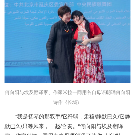
何向阳与埃及翻译家、作家米拉一同用各自母语朗诵何向阳
诗作《长城》
“我是抚琴的那双手/它纤弱，肃穆/静默已久/它静
默已久/只等风来，一起/合奏。”何向阳与埃及翻译