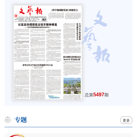
5497
总第
期
更多