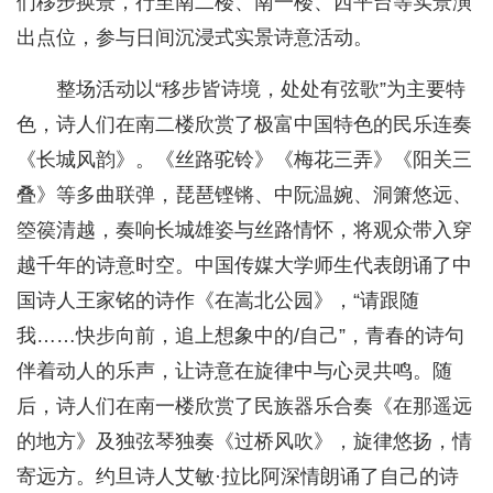
们移步换景，行至南二楼、南一楼、西平台等实景演
出点位，参与日间沉浸式实景诗意活动。
整场活动以“移步皆诗境，处处有弦歌”为主要特
色，诗人们在南二楼欣赏了极富中国特色的民乐连奏
《长城风韵》。《丝路驼铃》《梅花三弄》《阳关三
叠》等多曲联弹，琵琶铿锵、中阮温婉、洞箫悠远、
箜篌清越，奏响长城雄姿与丝路情怀，将观众带入穿
越千年的诗意时空。中国传媒大学师生代表朗诵了中
国诗人王家铭的诗作《在嵩北公园》，“请跟随
我……快步向前，追上想象中的/自己”，青春的诗句
伴着动人的乐声，让诗意在旋律中与心灵共鸣。随
后，诗人们在南一楼欣赏了民族器乐合奏《在那遥远
的地方》及独弦琴独奏《过桥风吹》，旋律悠扬，情
寄远方。约旦诗人艾敏·拉比阿深情朗诵了自己的诗