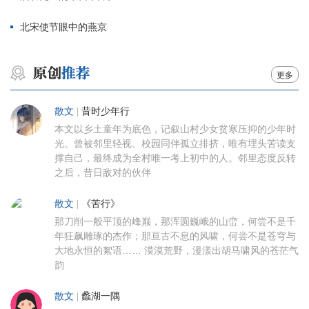
北宋使节眼中的燕京
更多
散文
|
昔时少年行
本文以乡土童年为底色，记叙山村少女贫寒压抑的少年时
光。曾被邻里轻视、校园同伴孤立排挤，唯有埋头苦读支
撑自己，最终成为全村唯一考上初中的人。邻里态度反转
之后，昔日敌对的伙伴
散文
|
《苦行》
那刀削一般平顶的峰巅，那浑圆巍峨的山峦，何尝不是千
年狂飙雕琢的杰作；那亘古不息的风啸，何尝不是苍穹与
大地永恒的絮语…… 漠漠荒野，漫漾出胡马啸风的苍茫气
韵
散文
|
蠡湖一隅