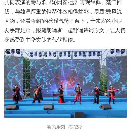
共同表演的诗与歌《沁园春·雪》再现经典、荡气回
肠，与雄浑厚重的钢琴伴奏相得益彰，尽显“数风流
人物，还看今朝”的磅礴气势；台下，十来岁的小朋
友手舞足蹈，跟随朗诵者一起背诵诗词原文，让人切
身感受到中华文脉的代代相传。
新民乐秀《绽放》