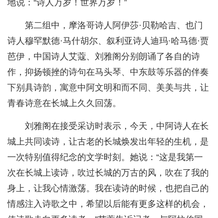
地说：“诗人万岁！世界万岁！”
第二组中，摩洛哥诗人阿伊莎·贝勒哈吉、也门
诗人穆罕默德·马什胡尔、叙利亚诗人迪玛·哈马德·贾
芭伊，中国诗人艾蔻、刘雅阁分别朗诵了各自的诗
作，抑扬顿挫的诗句在马头琴、中东鼓等乐器的伴奏
下别具诗韵，寓意中阿文明和而不同、美美与共，让
青春诗意在长城上久久回荡。
刘雅阁在接受采访时表示，今天，中阿诗人在长
城上共同读诗，让古老的长城焕发出年轻的生机，是
一次特别值得纪念的文学时刻。她说：“这是我第一
次在长城上读诗，吹过长城的万古的风，吹在了我的
身上，让我心情激荡。我在读诗的时候，也把自己的
情感注入诗歌之中，希望以后能有更多这样的机会，