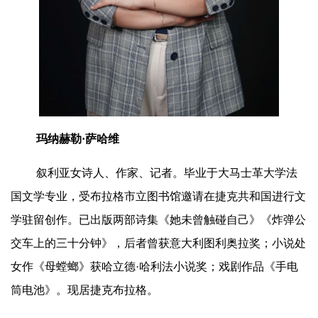
玛纳赫勒·萨哈维
叙利亚女诗人、作家、记者。毕业于大马士革大学法
国文学专业，受布拉格市立图书馆邀请在捷克共和国进行文
学驻留创作。已出版两部诗集《她未曾触碰自己》《炸弹公
交车上的三十分钟》，后者曾获意大利图利奥拉奖；小说处
女作《母螳螂》获哈立德·哈利法小说奖；戏剧作品《手电
筒电池》。现居捷克布拉格。