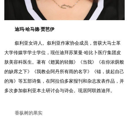
迪玛·哈马德·贾芭伊
叙利亚女诗人。叙利亚作家协会成员，曾获大马士革
大学传媒学学士学位，现任迪拜苏莱曼·哈比卜医疗集团皮
肤美容科医生。著有《翅翼的轻颤》《当我》《在你浓荫般
的缺席之下》《我教会阿丹所有雨的名字》《锚，拔起自己
的海》等五部诗集，在阿拉伯多家报刊和杂志发表作品，并
多次参加叙利亚本土研讨会与诗会。现居阿联酋迪拜。
香枞树的果实