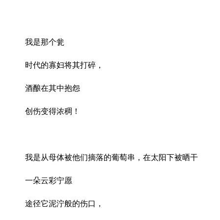
我是那个瓮
时代的寡妇将其打碎，
酒酿在其中抱怨
创伤变得浓稠！
我是从母体被他们摘落的葡萄串，在太阳下被晒干
一朵云彩宁愿
途径它泥泞般的伤口，