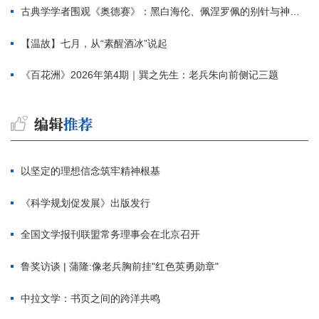
古典学学者围观《奥德赛》：黑白海伦、佩涅罗佩的别针与神秘入侵者
【温故】七月，从“素醒酒冰”说起
《百花洲》2026年第4期｜巽之先生：老兵朱向前侧记三题
以坚定的理想信念筑牢精神根基
《科学规划促发展》出版发行
全国文学报刊联盟常务理事会在北京召开
鲁奖访谈 | 蒲隆:像老兵胸前挂"红色英勇勋章"
中拉文学：书页之间的跨洋共鸣