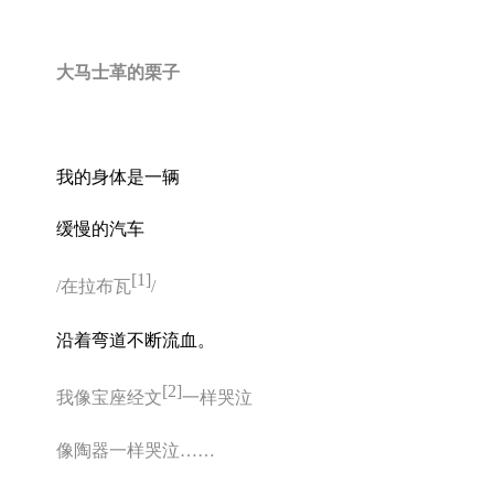
大马士革的栗子
我的身体是一辆
缓慢的汽车
[1]
/
在拉布瓦
/
沿着弯道不断流血。
[2]
我像宝座经文
一样哭泣
像陶器一样哭泣
……