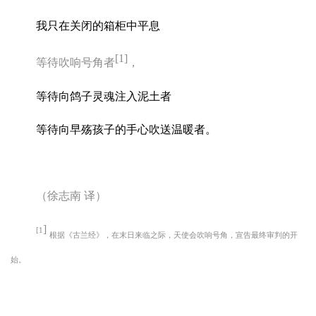
我只在关闭的箱柜中平息
[1]
等待吹响号角者
，
等待向鸽子灵魂注入泥土者
等待向早殇孩子的手心吹送温暖者。
（徐志南
译）
]
[1
根据《古兰经》，在末日来临之际，天使会吹响号角，宣告最终审判的开
始。