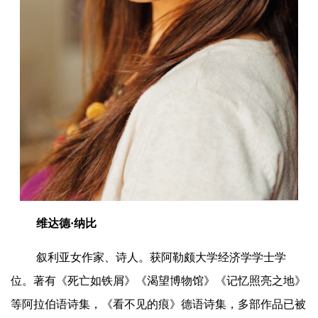
维达德·纳比
叙利亚女作家、诗人。获阿勒颇大学经济学学士学
位。著有《死亡如铁屑》《渴望博物馆》《记忆照亮之地》
等阿拉伯语诗集，《看不见的痕》德语诗集，多部作品已被