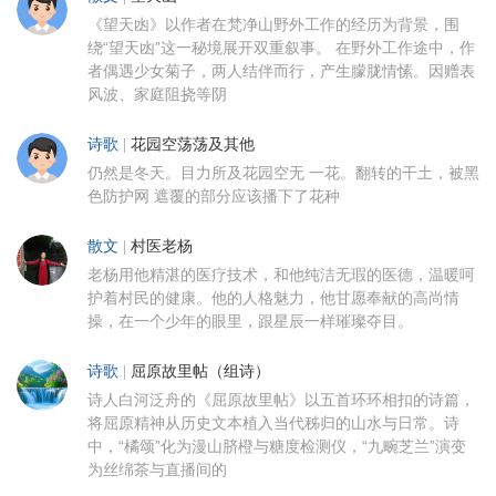
《望天凼》以作者在梵净山野外工作的经历为背景，围
绕“望天凼”这一秘境展开双重叙事。 在野外工作途中，作
者偶遇少女菊子，两人结伴而行，产生朦胧情愫。因赠表
风波、家庭阻挠等阴
诗歌
|
花园空荡荡及其他
仍然是冬天。目力所及花园空无 一花。翻转的干土，被黑
色防护网 遮覆的部分应该播下了花种
散文
|
村医老杨
老杨用他精湛的医疗技术，和他纯洁无瑕的医德，温暖呵
护着村民的健康。他的人格魅力，他甘愿奉献的高尚情
操，在一个少年的眼里，跟星辰一样璀璨夺目。
诗歌
|
屈原故里帖（组诗）
诗人白河泛舟的《屈原故里帖》以五首环环相扣的诗篇，
将屈原精神从历史文本植入当代秭归的山水与日常。诗
中，“橘颂”化为漫山脐橙与糖度检测仪，“九畹芝兰”演变
为丝绵茶与直播间的