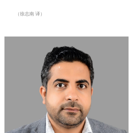
（徐志南
译）