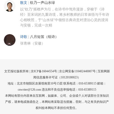
散文
|
欸乃一声山水绿
以“欸乃”摇橹声为引，在诗书中驾舟漫游，穿梭于《诗
经》至宋词的九重诗境，将乡村教师的日常体悟与千年诗
心相映照，于“山水绿”中领悟古典诗意对漂泊心灵的浸润
与安顿，完成一次精
诗歌
|
八月短笛（组诗）
张青林（安徽）
文艺报社版权所有 |
京ICP备16044554号
| 京公网安备110402440007号 |
互联网新
闻信息服务许可证（10120180023）
地址：北京市朝阳区农展馆南里10号15层 联系电话：010-65389115 邮箱：
cnwriter@126.com 违法和不良信息举报电话：010-65389115
本网站有部分内容来自互联网，如媒体、公司、企业或个人对该部分主张知识
产权，请来电或致函告之，本网站将采取适当措施，否则，与之有关的知识产
权纠纷本网站不承担任何责任。