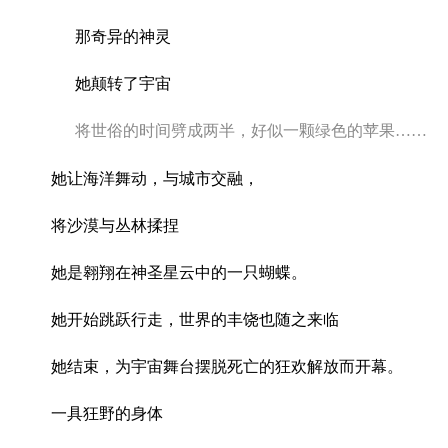
那奇异的神灵
她颠转了宇宙
将世俗的时间劈成两半，好似一颗绿色的苹果
……
她让海洋舞动，与城市交融，
将沙漠与丛林揉捏
她是翱翔在神圣星云中的一只蝴蝶。
她开始跳跃行走，世界的丰饶也随之来临
她结束，为宇宙舞台摆脱死亡的狂欢解放而开幕。
一具狂野的身体