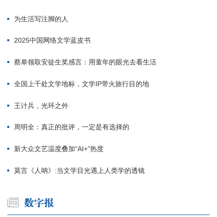
为生活写注脚的人
2025中国网络文学蓝皮书
蔡皋领取安徒生奖感言：用童年的眼光去看生活
全国上千处文学地标，文学IP带火旅行目的地
王计兵，光环之外
周明全：真正的批评，一定是有选择的
新大众文艺温度叠加“AI+”热度
莫言《人呐》:当文学目光遇上人类学的透镜