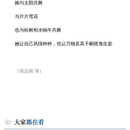
她与太阳共舞
与片片雪花
也与松树和水蜗牛共舞
她让自己风情种种，也让万物及其子嗣摇曳生姿
（徐志南
译）