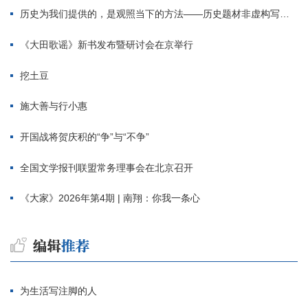
历史为我们提供的，是观照当下的方法——历史题材非虚构写作多人谈
《大田歌谣》新书发布暨研讨会在京举行
挖土豆
施大善与行小惠
开国战将贺庆积的“争”与“不争”
全国文学报刊联盟常务理事会在北京召开
《大家》2026年第4期 | 南翔：你我一条心
为生活写注脚的人