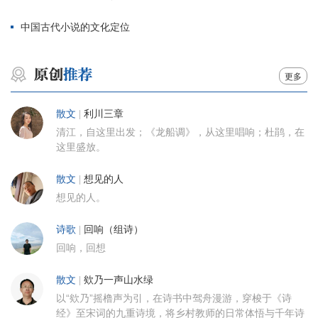
中国古代小说的文化定位
更多
散文
|
利川三章
清江，自这里出发；《龙船调》，从这里唱响；杜鹃，在
这里盛放。
散文
|
想见的人
想见的人。
诗歌
|
回响（组诗）
回响，回想
散文
|
欸乃一声山水绿
以“欸乃”摇橹声为引，在诗书中驾舟漫游，穿梭于《诗
经》至宋词的九重诗境，将乡村教师的日常体悟与千年诗