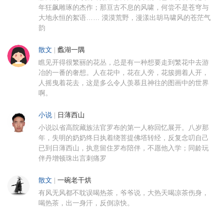
年狂飙雕琢的杰作；那亘古不息的风啸，何尝不是苍穹与
大地永恒的絮语…… 漠漠荒野，漫漾出胡马啸风的苍茫气
韵
散文
|
蠡湖一隅
瞧见开得很繁丽的花丛，总是有一种想要走到繁花中去游
冶的一番的奢想。人在花中，花在人旁，花簇拥着人开，
人摇曳着花去，这是多么令人羡慕且神往的图画中的世界
啊。
小说
|
日薄西山
小说以省高院藏族法官罗布的第一人称回忆展开。八岁那
年，失明的奶奶终日执着绕菩提佛塔转经，反复念叨自己
已到日薄西山，执意留住罗布陪伴，不愿他入学；同龄玩
伴丹增顿珠出言刺痛罗
散文
|
一碗老干烘
有风无风都不耽误喝热茶，爷爷说，大热天喝凉茶伤身，
喝热茶，出一身汗，反倒凉快。