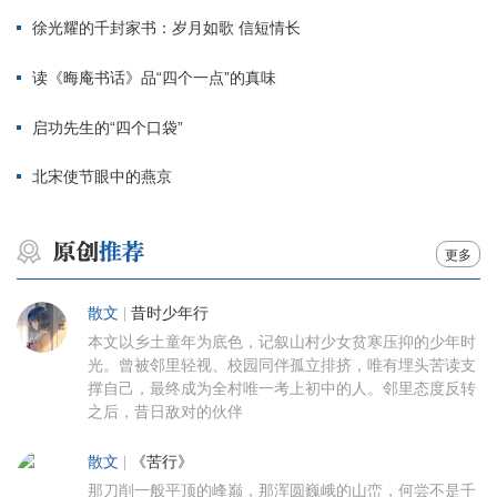
徐光耀的千封家书：岁月如歌 信短情长
读《晦庵书话》品“四个一点”的真味
启功先生的“四个口袋”
北宋使节眼中的燕京
更多
散文
|
昔时少年行
本文以乡土童年为底色，记叙山村少女贫寒压抑的少年时
光。曾被邻里轻视、校园同伴孤立排挤，唯有埋头苦读支
撑自己，最终成为全村唯一考上初中的人。邻里态度反转
之后，昔日敌对的伙伴
散文
|
《苦行》
那刀削一般平顶的峰巅，那浑圆巍峨的山峦，何尝不是千