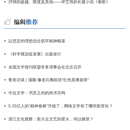
抒情的超越、限度及其他——评艾伟的长篇小说《春歌》
以坚定的理想信念筑牢精神根基
《科学规划促发展》出版发行
全国文学报刊联盟常务理事会在北京召开
鲁奖访谈 | 蒲隆:像老兵胸前挂"红色英勇勋章"
中拉文学：书页之间的跨洋共鸣
5.25亿人的“精神食粮”升级了，网络文学有了哪些新变化？
浙江文化观察：新大众文艺的星火，何以燎原？