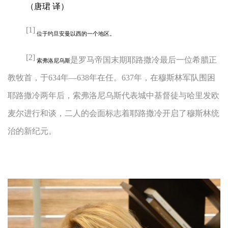
（唐珺 译）
[1]
位于约旦安曼以西的一个地区。
[2]
是罗马帝国末期耶路撒冷最后一位希腊正
索弗洛尼乌斯
教牧首，于
634
年—638年在任。637年，在穆斯林军队围困
耶路撒冷两年后，索弗洛尼乌斯代表城中基督徒与哈里发欧
麦尔进行和谈，二人
的会面标志着耶路撒冷开启了穆斯林统
治的新纪元。