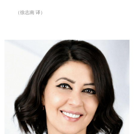
（徐志南
译）