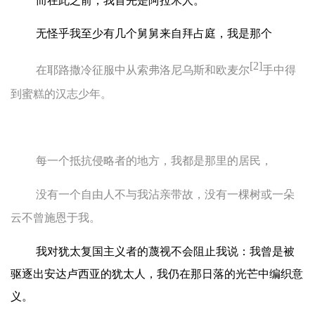
而在此之前，我首先是阿拉米人。
无怪乎我至少有几个舅舅来自拜占庭，我是那个
[2]
在耶路撒冷征服中从索弗洛尼乌斯和欧麦尔
手中得
到蜜糕的汉志少年。
每一个抵抗侵略者的地方，我都是那里的居民，
没有一个自由人不与我沾亲带故，没有一棵树或一朵
云不曾施恩于我。
我对犹太复国主义者的蔑视不会阻止我说：我曾是被
驱逐出安达卢西亚的犹太人，我仍在那日落的光芒中编织意
义。