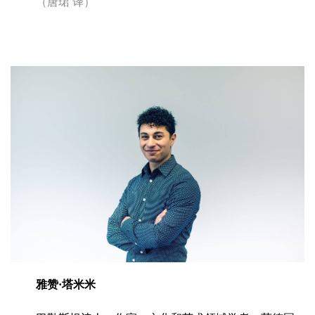
（唐珺
译）
雅赞·塔米米