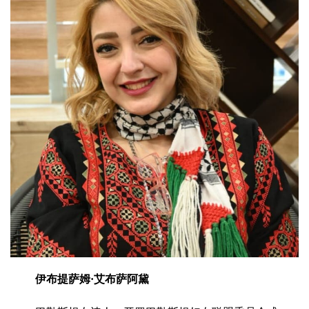
伊布提萨姆·艾布萨阿黛