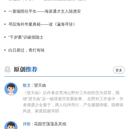
一蓑烟雨任平生——海派通才文人陆澹安
寻踪海外华夏典籍——读《瀛海寻珍》
“千岁蘽”识破假隐士
白日易过，青灯有味
更多
散文
|
望天凼
《望天凼》以作者在梵净山野外工作的经历为背景，围
绕“望天凼”这一秘境展开双重叙事。 在野外工作途中，作
者偶遇少女菊子，两人结伴而行，产生朦胧情愫。因赠表
风波、家庭阻挠等阴
诗歌
|
花园空荡荡及其他