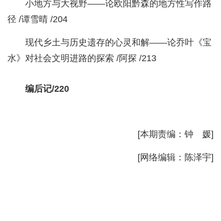
小地方与大视野——论欧阳黔森的地方性写作路
径 /谭雪晴 /204
现代乡土与历史遗存的心灵和解——论乔叶《宝
水》对社会文明进路的探索 /阿探 /213
编后记/220
[本期责编：钟 媛]
[网络编辑：陈泽宇]