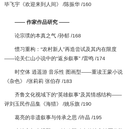
毕飞宇《欢迎来到人间》 /陈振华 /160
—— 作家作品研究 ——
论宗璞的本真之气 /孙郁 /168
惯习重构：“农村新人”再造尝试及其内在限度
——论关仁山小说中的“返乡叙事” /雷鸣 /174
时空体 逍遥游 音乐性 图画型——重读王蒙小说
《杂色》 /张莉莉 张伯存 /183
齐鲁文化视域下的“英雄叙事”及其情感结构——
评刘玉民作品集《海猎》 /姚乐旗 /190
葛亮的非遗叙事与传承之思 /许晶 /195