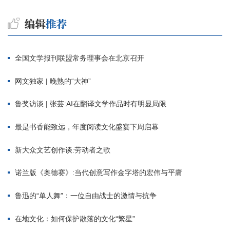
全国文学报刊联盟常务理事会在北京召开
网文独家 | 晚熟的“大神”
鲁奖访谈 | 张芸:AI在翻译文学作品时有明显局限
最是书香能致远，年度阅读文化盛宴下周启幕
新大众文艺创作谈:劳动者之歌
诺兰版《奥德赛》:当代创意写作金字塔的宏伟与平庸
鲁迅的“单人舞”：一位自由战士的激情与抗争
在地文化：如何保护散落的文化“繁星”