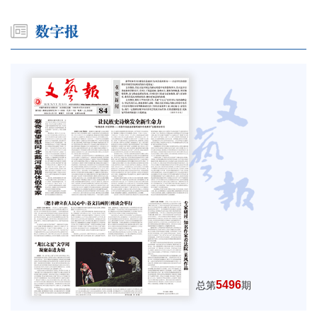
5496
总第
期