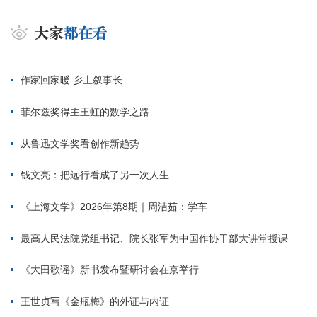
作家回家暖 乡土叙事长
菲尔兹奖得主王虹的数学之路
从鲁迅文学奖看创作新趋势
钱文亮：把远行看成了另一次人生
《上海文学》2026年第8期｜周洁茹：学车
最高人民法院党组书记、院长张军为中国作协干部大讲堂授课
《大田歌谣》新书发布暨研讨会在京举行
王世贞写《金瓶梅》的外证与内证