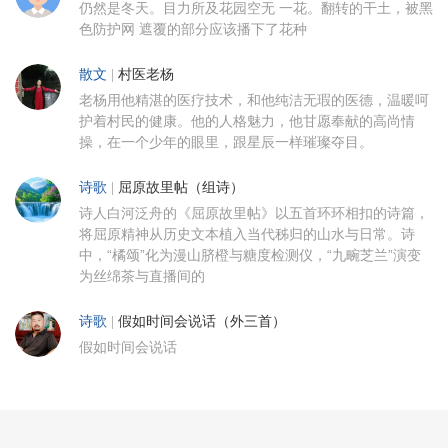
仍然是冬天。目力所及花园空无 一花。翻转的干土，被黑
色防护网 遮覆的部分应该播下了花种
散文
|
村医老杨
老杨用他精湛的医疗技术，和他纯洁无瑕的医德，温暖呵
护着村民的健康。他的人格魅力，他甘愿奉献的高尚情
操，在一个少年的眼里，跟星辰一样璀璨夺目。
诗歌
|
屈原故里帖（组诗）
诗人白河泛舟的《屈原故里帖》以五首环环相扣的诗篇，
将屈原精神从历史文本植入当代秭归的山水与日常。诗
中，“橘颂”化为漫山脐橙与糖度检测仪，“九畹芝兰”演变
为丝绵茶与直播间的
诗歌
|
假如时间会说话（外三首）
假如时间会说话