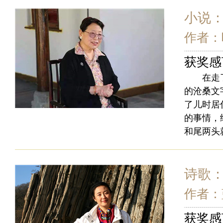
小说
作者：
获奖感
在走了不
的沧桑文
了儿时居
的事情，
和尾两头
诗歌
作者：
获奖感