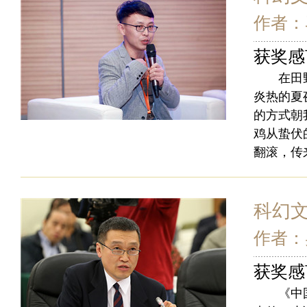
作者：
获奖感
在田野中
炎热的夏
的方式朝
鸡从蛰伏
翻滚，传
科幻
作者：
获奖感
《中国轨