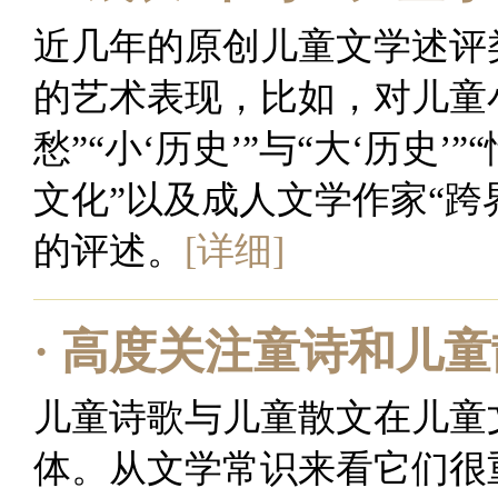
近几年的原创儿童文学述评
的艺术表现，比如，对儿童小
愁”“小‘历史’”与“大‘历史
文化”以及成人文学作家“跨
的评述。
[详细]
1
/
18
中国作协主席铁凝致
·
高度关注童诗和儿童
儿童诗歌与儿童散文在儿童
体。从文学常识来看它们很