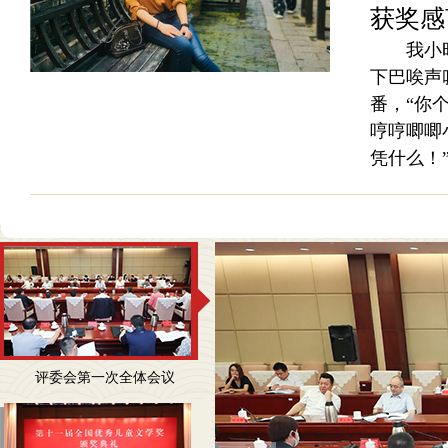
获奖感
我小时候
下巴唉声
番，“你
哼哼唧唧
凭什么！
评委会第一次全体会议