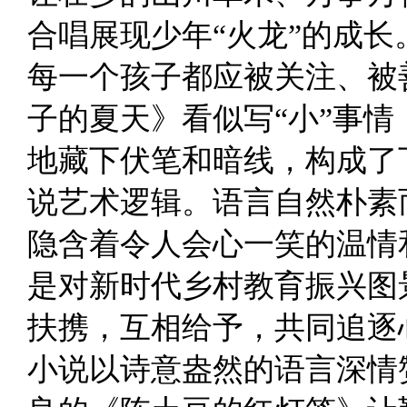
合唱展现少年“火龙”的成
每一个孩子都应被关注、被
子的夏天》看似写“小”事情
地藏下伏笔和暗线，构成了
说艺术逻辑。语言自然朴素
隐含着令人会心一笑的温情
是对新时代乡村教育振兴图
扶携，互相给予，共同追逐
小说以诗意盎然的语言深情