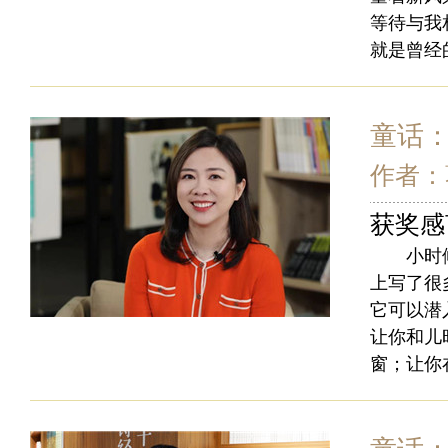
等待与我
就是曾经
童话
作者：
获奖感
小时候，
上写了很
它可以潜
让你和儿
窗；让你