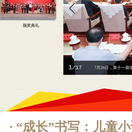
颁奖典礼
1
/
17
7月26日，第十一
·
“成长”书写：儿童小