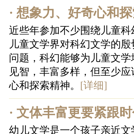
·
想象力、好奇心和探
近些年参加不少围绕儿童科
儿童文学界对科幻文学的殷
问题，科幻能够为儿童文学
见智，丰富多样，但至少应
心和探索精神。
[详细]
·
文体丰富更要紧跟时
幼儿文学是一个孩子亲近文