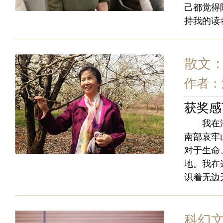
己都觉得
持我的读
散文
作者：
获奖感
我在湖南
南部哀牢
对于生命
地。我在
识着无边
科幻