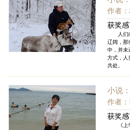
作者：
获奖感
人们向往
辽阔，那
中，并未
方式，人
共处。
小说
作者：
获奖感
《上学谣