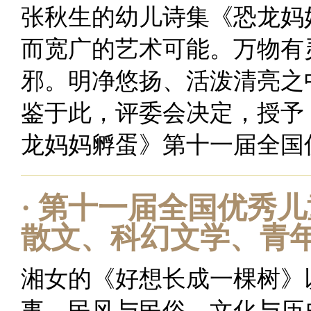
张秋生的幼儿诗集《恐龙妈
而宽广的艺术可能。万物有
邪。明净悠扬、活泼清亮之
鉴于此，评委会决定，授予
龙妈妈孵蛋》第十一届全国
·
第十一届全国优秀儿
散文、科幻文学、青
湘女的《好想长成一棵树》
事。民风与民俗、文化与历