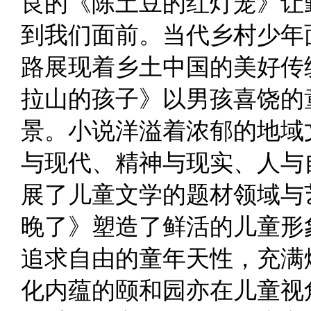
良的《陈土豆的红灯笼》让
到我们面前。当代乡村少年
路展现着乡土中国的美好传
拉山的孩子》以男孩喜饶的
景。小说洋溢着浓郁的地域
与现代、精神与现实、人与
展了儿童文学的题材领域与
晚了》塑造了鲜活的儿童形
追求自由的童年天性，充满
化内蕴的颐和园亦在儿童视