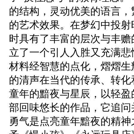
的结构，灵动优美的语言，
的艺术效果。在梦幻中投射
时具有了丰富的层次与丰赡
立了一个引人入胜又充满悲
材料经智慧的点化，熠熠生
的清声在当代的传承、转化
童年的黯夜与星辰，以轻盈
部回味悠长的作品，它追问
勇气是点亮童年黯夜的精神