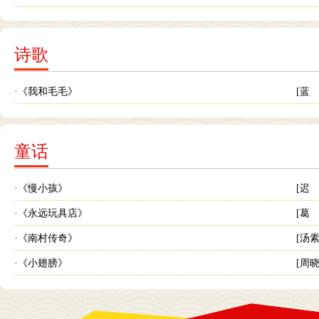
诗歌
·
《我和毛毛》
[蓝 
童话
·
《慢小孩》
[迟 
·
《永远玩具店》
[葛 
·
《南村传奇》
[汤素
·
《小翅膀》
[周晓