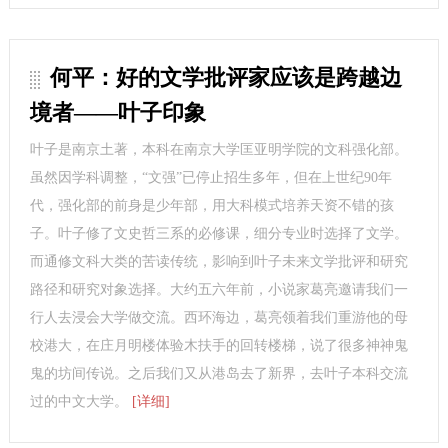
何平：好的文学批评家应该是跨越边
境者——叶子印象
叶子是南京土著，本科在南京大学匡亚明学院的文科强化部。
虽然因学科调整，“文强”已停止招生多年，但在上世纪90年
代，强化部的前身是少年部，用大科模式培养天资不错的孩
子。叶子修了文史哲三系的必修课，细分专业时选择了文学。
而通修文科大类的苦读传统，影响到叶子未来文学批评和研究
路径和研究对象选择。大约五六年前，小说家葛亮邀请我们一
行人去浸会大学做交流。西环海边，葛亮领着我们重游他的母
校港大，在庄月明楼体验木扶手的回转楼梯，说了很多神神鬼
鬼的坊间传说。之后我们又从港岛去了新界，去叶子本科交流
过的中文大学。
[详细]