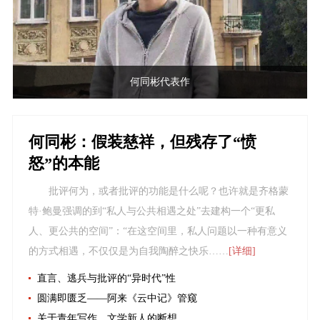
何同彬代表作
何同彬：假装慈祥，但残存了“愤
怒”的本能
批评何为，或者批评的功能是什么呢？也许就是齐格蒙
特·鲍曼强调的到“私人与公共相遇之处”去建构一个“更私
人、更公共的空间”：“在这空间里，私人问题以一种有意义
的方式相遇，不仅仅是为自我陶醉之快乐……
[详细]
直言、逃兵与批评的“异时代”性
圆满即匮乏——阿来《云中记》管窥
关于青年写作、文学新人的断想