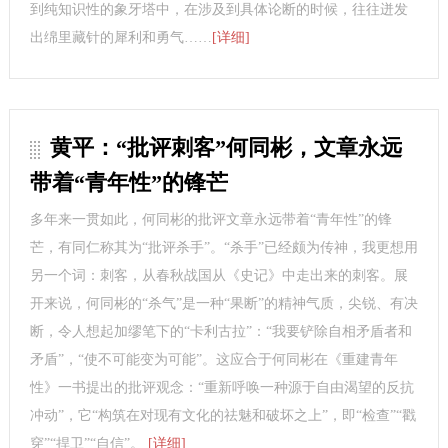
到纯知识性的象牙塔中，在涉及到具体论断的时候，往往迸发
出绵里藏针的犀利和勇气……
[详细]
黄平：“批评刺客”何同彬，文章永远
带着“青年性”的锋芒
多年来一贯如此，何同彬的批评文章永远带着“青年性”的锋
芒，有同仁称其为“批评杀手”。“杀手”已经颇为传神，我更想用
另一个词：刺客，从春秋战国从《史记》中走出来的刺客。展
开来说，何同彬的“杀气”是一种“果断”的精神气质，尖锐、有决
断，令人想起加缪笔下的“卡利古拉”：“我要铲除自相矛盾者和
矛盾”，“使不可能变为可能”。这应合于何同彬在《重建青年
性》一书提出的批评观念：“重新呼唤一种源于自由渴望的反抗
冲动”，它“构筑在对现有文化的祛魅和破坏之上”，即“检查”“戳
穿”“捍卫”“自信”。
[详细]