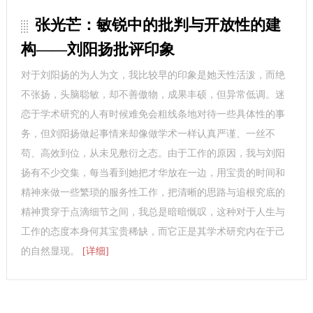
张光芒：敏锐中的批判与开放性的建
构——刘阳扬批评印象
对于刘阳扬的为人为文，我比较早的印象是她天性活泼，而绝
不张扬，头脑聪敏，却不善傲物，成果丰硕，但异常低调。迷
恋于学术研究的人有时候难免会粗线条地对待一些具体性的事
务，但刘阳扬做起事情来却像做学术一样认真严谨、一丝不
苟、高效到位，从未见敷衍之态。由于工作的原因，我与刘阳
扬有不少交集，每当看到她把才华放在一边，用宝贵的时间和
精神来做一些繁琐的服务性工作，把清晰的思路与追根究底的
精神贯穿于点滴细节之间，我总是暗暗慨叹，这种对于人生与
工作的态度本身何其宝贵稀缺，而它正是其学术研究内在于己
的自然显现。
[详细]