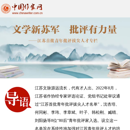
江苏文脉源远流长，代有才人出。2022年8月，
江苏省作协经专家评选论证、党组书记处审议通
过“江苏首批青年批评拔尖人才名单”，沈杏培、
何同彬、李玮、李章斌、叶子、韩松刚、臧晴、
刘阳扬等8位“80后”青年批评家入选。设立这一
名单旨在系统性地加强对江苏青年批评人才的培