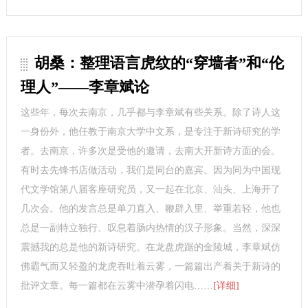
胡桑：整理语言虎纹的“穿墙者”和“伦
理人”——李章斌论
这些年，每次去南京，几乎都与李章斌有些关系。除了诗人这
一身份外，他任教于南京大学中文系，是专注于新诗研究的学
者。去南京，许多次是受他的邀请，去南大开新诗方面的会。
有时去先锋书店做活动，我们是同台的嘉宾。因为同为中国现
代文学馆第八届客座研究员，又一起在北京、汕头、上海开了
几次会。他的发言总是单刀直入、鞭辟入里、举重若轻，他也
总是一副特立独行、叹息着肠内热情的汉子形象。当然，深深
震撼我的总是他的新诗研究。在龙盘虎踞的金陵城，李章斌仿
佛霸气而又轻盈的龙虎吞吐着云雾，一篇篇出产着关于新诗的
批评文章。每一篇都在云雾中潜孕着闪电……
[详细]