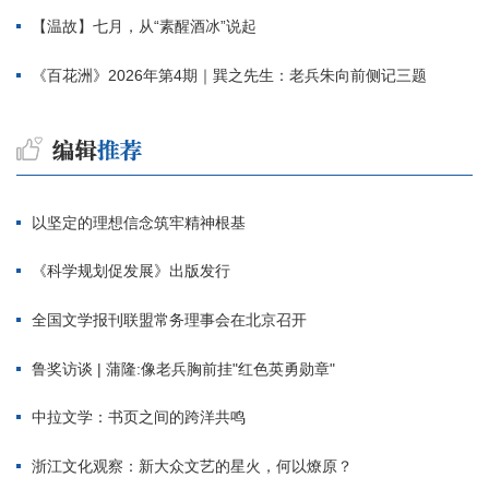
【温故】七月，从“素醒酒冰”说起
《百花洲》2026年第4期｜巽之先生：老兵朱向前侧记三题
以坚定的理想信念筑牢精神根基
《科学规划促发展》出版发行
全国文学报刊联盟常务理事会在北京召开
鲁奖访谈 | 蒲隆:像老兵胸前挂"红色英勇勋章"
中拉文学：书页之间的跨洋共鸣
浙江文化观察：新大众文艺的星火，何以燎原？