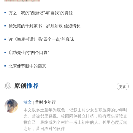
万之：我的“西游记”与“自我”的资源
徐光耀的千封家书：岁月如歌 信短情长
读《晦庵书话》品“四个一点”的真味
启功先生的“四个口袋”
北宋使节眼中的燕京
更多
散文
|
昔时少年行
本文以乡土童年为底色，记叙山村少女贫寒压抑的少年时
光。曾被邻里轻视、校园同伴孤立排挤，唯有埋头苦读支
撑自己，最终成为全村唯一考上初中的人。邻里态度反转
之后，昔日敌对的伙伴