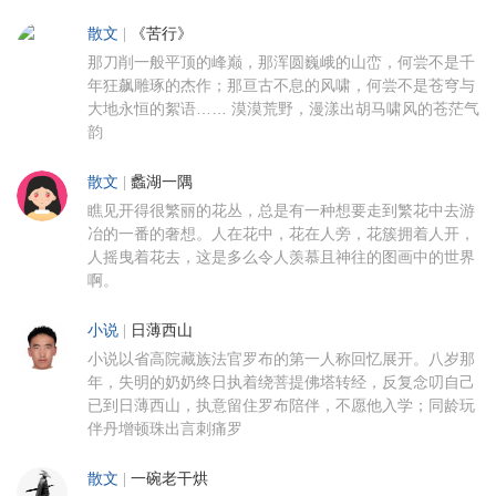
散文
|
《苦行》
那刀削一般平顶的峰巅，那浑圆巍峨的山峦，何尝不是千
年狂飙雕琢的杰作；那亘古不息的风啸，何尝不是苍穹与
大地永恒的絮语…… 漠漠荒野，漫漾出胡马啸风的苍茫气
韵
散文
|
蠡湖一隅
瞧见开得很繁丽的花丛，总是有一种想要走到繁花中去游
冶的一番的奢想。人在花中，花在人旁，花簇拥着人开，
人摇曳着花去，这是多么令人羡慕且神往的图画中的世界
啊。
小说
|
日薄西山
小说以省高院藏族法官罗布的第一人称回忆展开。八岁那
年，失明的奶奶终日执着绕菩提佛塔转经，反复念叨自己
已到日薄西山，执意留住罗布陪伴，不愿他入学；同龄玩
伴丹增顿珠出言刺痛罗
散文
|
一碗老干烘