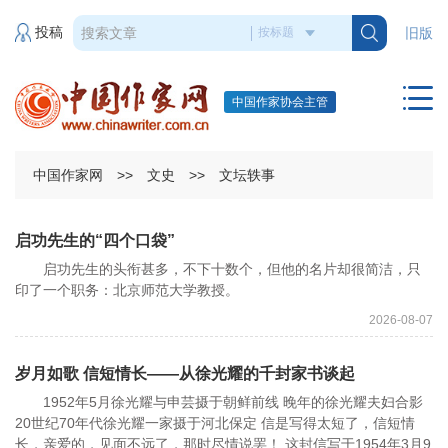
投稿
旧版
中国作家协会主管
中国作家网
>>
文史
>>
文坛轶事
启功先生的“四个口袋”
启功先生的头衔甚多，不下十数个，但他的名片却很简洁，只
印了一个职务：北京师范大学教授。
2026-08-07
岁月如歌 信短情长——从徐光耀的千封家书谈起
1952年5月徐光耀与申芸摄于朝鲜前线 晚年的徐光耀夫妇合影
20世纪70年代徐光耀一家摄于河北保定 信是写得太短了，信短情
长，亲爱的，见面不远了，那时尽情说罢！ 这封信写于1954年3月9