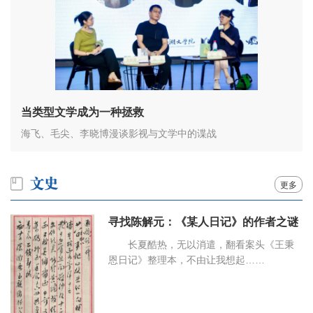
当类型文学成为一种拯救
海飞、毛尖、李晓博漫谈影视与文学中的谍战
更多
寻找陈解元：《某人日记》的作者之谜
长夏酷热，无以消遣，翻看案头《王秉
恩日记》整理本，不由让我想起……