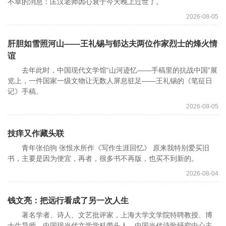
不幸的消息：匡汉老师因心衰于今天晚上过世了。
2026-08-05
肝胆如雪照河山——王礼锡与郁达夫两位作家烈士的烽火情
谊
去年此时，中国现代文学馆“山河迹忆——手稿里的抗战中国”展
览上，一件国家一级文物让无数人屏息驻足——王礼锡的《笔征日
记》手稿。
2026-08-05
技痒又作藏头联
青年张伯驹 张恨水所作《写作生涯回忆》 原来我特别爱买旧
书，主要是因为便宜，再者，很多书不再版，也买不到新的。
2026-08-04
钱文亮：把远行看成了另一次人生
著名学者、诗人、文艺批评家，上海大学文学院特聘教授、博
士生导师、中国现当代文学学科带头人、中国当代诗歌研究中心主