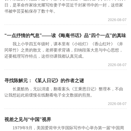
日，是革命作家徐光耀写给妻子申芸近千封家书中的一封，这些家
书被申芸妥帖保存了数十年。
2026-08-07
“一点抒情的气息”——读《晦庵书话》品“四个一点”的真味
我上小学四五年级时，课本里有《小桔灯》《香山红叶》《井
冈翠竹》之类的散文，老师要求背诵，归纳段落大意与中心思想，
还要梳理写作特点，这些功课我都认真完成。
2026-08-07
寻找陈解元：《某人日记》的作者之谜
长夏酷热，无以消遣，翻看案头《王秉恩日记》整理本，不由
让我想起此前缓慢在线翻看电子全文数据的煎熬。
2026-08-07
视差之见与“中国”视界
1979年9月，美国爱荷华大学国际写作中心举办第一届“中国周