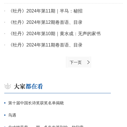
《牡丹》2024年第11期｜半马：秘招
《牡丹》2024年第12期卷首语、目录
《牡丹》2024年第10期｜黄水成：无声的家书
《牡丹》2024年第11期卷首语、目录
下一页