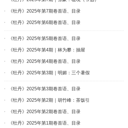
《牡丹》2025年第7期卷首语、目录
《牡丹》2025年第6期卷首语、目录
《牡丹》2025年第5期卷首语、目录
《牡丹》2025年第4期｜林为攀：抽屉
《牡丹》2025年第4期卷首语、目录
《牡丹》2025年第3期｜明媚：三个暑假
《牡丹》2025年第3期卷首语、目录
《牡丹》2025年第2期｜胡竹峰：茶饭引
《牡丹》2025年第2期卷首语、目录
《牡丹》2025年第1期卷首语、目录