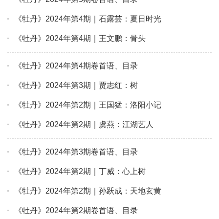
《牡丹》2024年第4期｜石露芸：夏日时光
《牡丹》2024年第4期｜王文鹏：骨头
《牡丹》2024年第4期卷首语、目录
《牡丹》2024年第3期｜贾志红：树
《牡丹》2024年第2期｜王国猛：洛阳小记
《牡丹》2024年第2期｜虞燕：江湖艺人
《牡丹》2024年第3期卷首语、目录
《牡丹》2024年第2期｜丁威：心上树
《牡丹》2024年第2期｜孙跃成：天地玄黄
《牡丹》2024年第2期卷首语、目录