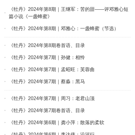
《牡丹》2024年第8期｜王继军：苦的甜——评邓雅心短
篇小说《一盏蜂蜜》
《牡丹》2024年第8期｜邓雅心：一盏蜂蜜（节选）
《牡丹》2024年第8期卷首语、目录
《牡丹》2024年第7期｜孙健：相怜
《牡丹》2024年第7期｜孟昭旺：芙蓉曲
《牡丹》2024年第7期｜蔡淼：黑马
《牡丹》2024年第7期｜周习：老君山顶
《牡丹》2024年第7期卷首语、目录
《牡丹》2024年第6期｜龚小萍：散落的柔软
《牡丹》2024年第6期｜李达伟：沿河行