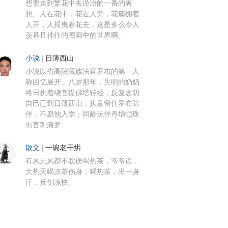
想要走到繁花中去游冶的一番的奢
想。人在花中，花在人旁，花簇拥着
人开，人摇曳着花去，这是多么令人
羡慕且神往的图画中的世界啊。
小说
|
日薄西山
小说以省高院藏族法官罗布的第一人
称回忆展开。八岁那年，失明的奶奶
终日执着绕菩提佛塔转经，反复念叨
自己已到日薄西山，执意留住罗布陪
伴，不愿他入学；同龄玩伴丹增顿珠
出言刺痛罗
散文
|
一碗老干烘
有风无风都不耽误喝热茶，爷爷说，
大热天喝凉茶伤身，喝热茶，出一身
汗，反倒凉快。