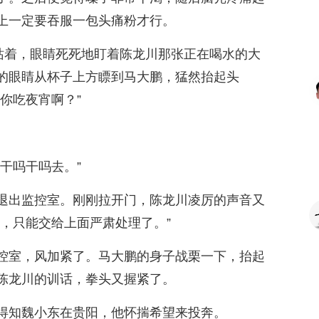
上一定要吞服一包头痛粉才行。
地站着，眼睛死死地盯着陈龙川那张正在喝水的大
的眼睛从杯子上方瞟到马大鹏，猛然抬起头
你吃夜宵啊？”
干吗干吗去。”
退出监控室。刚刚拉开门，陈龙川凌厉的声音又
，只能交给上面严肃处理了。”
控室，风加紧了。马大鹏的身子战栗一下，抬起
陈龙川的训话，拳头又握紧了。
得知魏小东在贵阳，他怀揣希望来投奔。