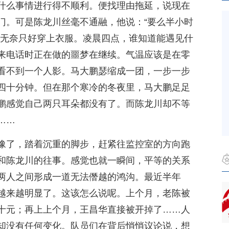
什么事情进行得不顺利。便找理由拖延，说现在
门。可是陈龙川丝毫不通融，他说：“要么半小时
鹏无奈只好穿上衣服。凌晨四点，谁知道能遇见什
来电话时正在做的噩梦在继续。气温应该是在零
看不到一个人影。马大鹏瑟缩成一团，一步一步
四十分钟。但在那个寒冷的冬夜里，马大鹏足足
鹏感觉自己两只耳朵都没有了。而陈龙川却不等
……
豫了，踏着沉重的脚步，赶紧往监控室的方向跑
和陈龙川的往事。感觉也就一瞬间，平等的关系
两人之间形成一道无法僭越的鸿沟。最近半年
越来越明显了。这该怎么说呢。上个月，老陈被
十元；再上上个月，王昌华直接被开掉了……人
却没有任何变化。队员们在背后悄悄议论说，想