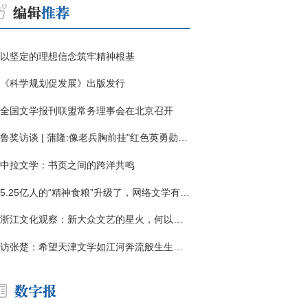
以坚定的理想信念筑牢精神根基
《科学规划促发展》出版发行
全国文学报刊联盟常务理事会在北京召开
鲁奖访谈 | 蒲隆:像老兵胸前挂"红色英勇勋章"
中拉文学：书页之间的跨洋共鸣
5.25亿人的“精神食粮”升级了，网络文学有了哪些新变化？
浙江文化观察：新大众文艺的星火，何以燎原？
访张楚：希望天津文学如江河奔流般生生不息