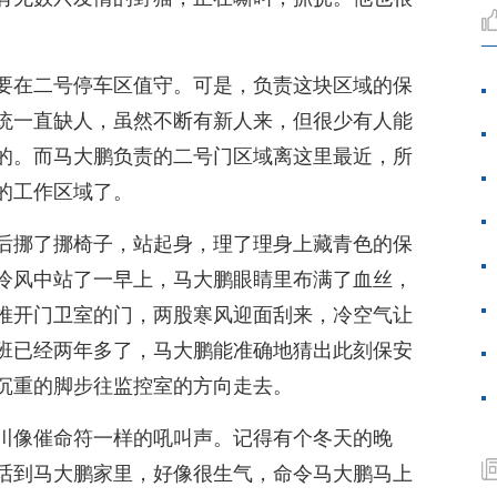
要在二号停车区值守。可是，负责这块区域的保
统一直缺人，虽然不断有新人来，但很少有人能
的。而马大鹏负责的二号门区域离这里最近，所
的工作区域了。
后挪了挪椅子，站起身，理了理身上藏青色的保
冷风中站了一早上，马大鹏眼睛里布满了血丝，
推开门卫室的门，两股寒风迎面刮来，冷空气让
班已经两年多了，马大鹏能准确地猜出此刻保安
沉重的脚步往监控室的方向走去。
川像催命符一样的吼叫声。记得有个冬天的晚
话到马大鹏家里，好像很生气，命令马大鹏马上