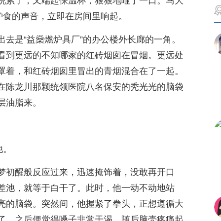
说累了，又端起保温杯，狠狠地咂了一口。马大
护食的声音，立即在房间里响起。
出去是“益燊燃炉具厂”的办公楼外长廊的一角。
看到更远的不知哪家的红砖烟囱在冒烟。更远处
罩着，和红砖烟囱里冒出的青烟混合在了一起。
在陈龙川那颗统领医院八名保安的秃光光的脑袋
层油脂来。
。
他。
梦初醒般反应过来，迅速掩饰着，没敢再开口
差池，就等于白干了。此时，他一动不动地站
亮的脑袋。突然间，他握紧了拳头，正想遵循大
了。之后便觉得嗓子非常干渴，随后脑壳疼痛起