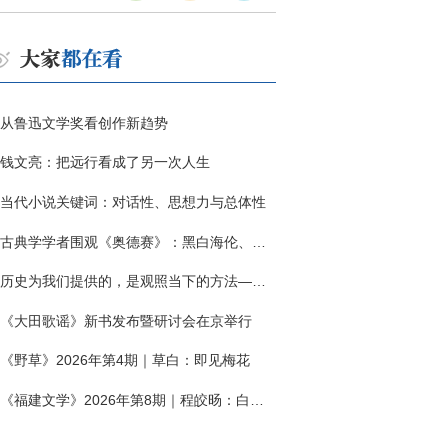
从鲁迅文学奖看创作新趋势
钱文亮：把远行看成了另一次人生
当代小说关键词：对话性、思想力与总体性
古典学学者围观《奥德赛》：黑白海伦、佩涅罗佩的别针与神秘入侵者
历史为我们提供的，是观照当下的方法——历史题材非虚构写作多人谈
《大田歌谣》新书发布暨研讨会在京举行
《野草》2026年第4期｜草白：即见梅花
《福建文学》2026年第8期｜程皎旸：白色公寓