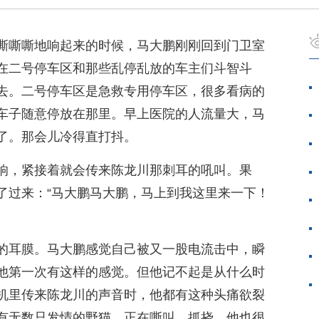
嘶嘶嘶地响起来的时候，马大鹏刚刚回到门卫室
在二号停车区和那些乱停乱放的车主们斗智斗
去。二号停车区是急救专用停车区，很多看病的
车子随意停放在那里。早上医院的人流量大，马
了。那会儿冷得直打抖。
响，紧接着就会传来陈龙川那刺耳的吼叫。果
了过来：“马大鹏马大鹏，马上到我这里来一下！
的耳膜。马大鹏感觉自己被又一股电流击中，瞬
他第一次有这样的感觉。但他记不起是从什么时
机里传来陈龙川的声音时，他都有这种头痛欲裂
有无数只发情的野猫，正在嘶叫，抓挠。他也很