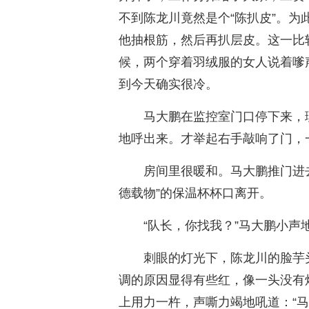
不到陈龙川竟然是个“陈扒皮”。
他抽根筋，然后再扒层皮。这一比
候，两个穿着羽绒服的女人说着嗲
到今天确实很冷。
马大鹏在监控室门口停下来，
地呼出来。才举起右手敲响了门，
房间里很暖和。马大鹏推门进
德载物”的保温杯杯口离开。
“队长，你找我？”马大鹏小声
刺眼的灯光下，陈龙川的脸芋
调的原因显得有些红，像一头没有
上用力一杵，声嘶力竭地吼道：“