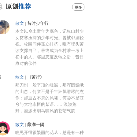
更多
散文
|
昔时少年行
本文以乡土童年为底色，记叙山村少
女贫寒压抑的少年时光。曾被邻里轻
视、校园同伴孤立排挤，唯有埋头苦
读支撑自己，最终成为全村唯一考上
初中的人。邻里态度反转之后，昔日
敌对的伙伴
散文
|
《苦行》
那刀削一般平顶的峰巅，那浑圆巍峨
的山峦，何尝不是千年狂飙雕琢的杰
作；那亘古不息的风啸，何尝不是苍
穹与大地永恒的絮语…… 漠漠荒
野，漫漾出胡马啸风的苍茫气韵
散文
|
蠡湖一隅
瞧见开得很繁丽的花丛，总是有一种