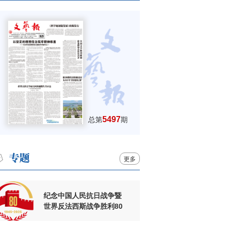
5497
总第
期
更多
纪念中国人民抗日战争暨
世界反法西斯战争胜利80
周年