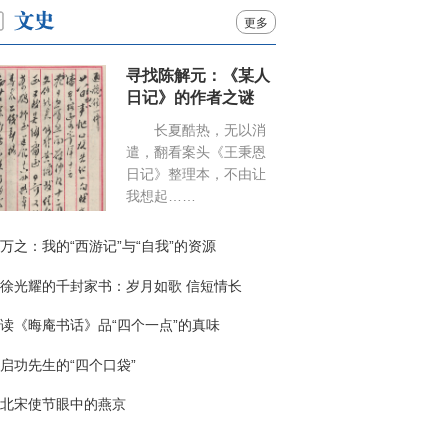
更多
寻找陈解元：《某人
日记》的作者之谜
长夏酷热，无以消
遣，翻看案头《王秉恩
日记》整理本，不由让
我想起……
万之：我的“西游记”与“自我”的资源
徐光耀的千封家书：岁月如歌 信短情长
读《晦庵书话》品“四个一点”的真味
启功先生的“四个口袋”
北宋使节眼中的燕京