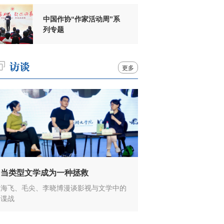
中国作协“作家活动周”系
列专题
更多
当类型文学成为一种拯救
海飞、毛尖、李晓博漫谈影视与文学中的
谍战