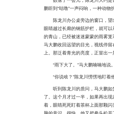
数落了一会儿，陈龙川大约是
鹏听到“咕噜”一声闷响，一种动物
陈龙川办公桌旁边的窗口，望
眼睛越过长廊的钢筋护栏，就可以
的青山，已经被迷迷蒙蒙的雨雾笼
马大鹏收回远望的目光，视线停留
上。那泛着青光的亮度，正冒出一
“雨下大了。”马大鹏喃喃地说
“你说啥？”陈龙川愣愣地盯着
听到陈龙川的质问，马大鹏如
了。这个月才过一半，如果再出现
着，眼睛死死盯着茶杯上面那颗闪
脑的意识，很快，他又把拳头松开