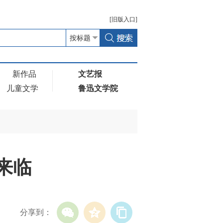
[
旧版
入口]
新作品
文艺报
儿童文学
鲁迅文学院
来临
分享到：