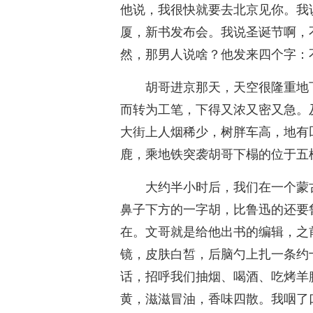
他说，我很快就要去北京见你。我
厦，新书发布会。我说圣诞节啊，
然，那男人说啥？他发来四个字：
胡哥进京那天，天空很隆重地
而转为工笔，下得又浓又密又急。
大街上人烟稀少，树胖车高，地有
鹿，乘地铁突袭胡哥下榻的位于五
大约半小时后，我们在一个蒙
鼻子下方的一字胡，比鲁迅的还要
在。文哥就是给他出书的编辑，之
镜，皮肤白皙，后脑勺上扎一条约
话，招呼我们抽烟、喝酒、吃烤羊
黄，滋滋冒油，香味四散。我咽了