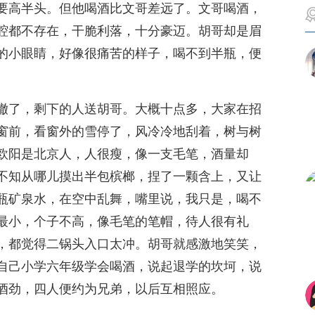
要高半头。但他喝酒比文哥差远了。文哥喝酒，
腔都不存在，干脆利落，十分豪迈。胡哥却是眉
的小眼睛，好像很痛苦的样子，喝不到半瓶，便
撤了，剩下的人送胡哥。大概十点多，大家在招
窗前，看窗外的雪停了，风冷冷地刮着，树与树
欧阳是北京人，人很瘦，像一支毛笔，酒量却
不知从哪儿摸出半包槟榔，捏了一颗含上，又让
瓶矿泉水，在空中乱舞，嘴里说，我只是，喝不
最小，个子不高，像毛笔的笔帽，待人很有礼
，都觉得二锅头入口太冲。胡哥就感激地笑笑，
自己小学六年级学会喝酒，说起退学的坎坷，说
酒劲，四人便约为兄弟，以后互相照应。