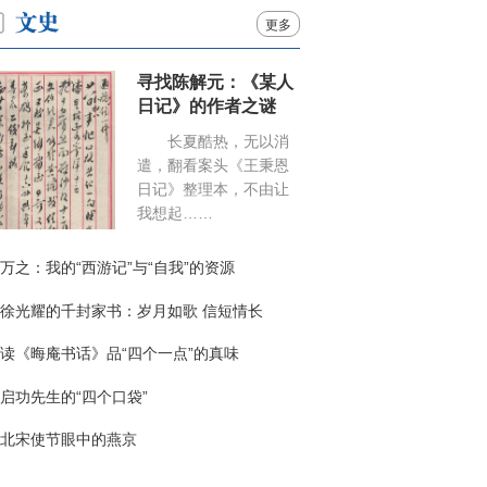
更多
寻找陈解元：《某人
日记》的作者之谜
长夏酷热，无以消
遣，翻看案头《王秉恩
日记》整理本，不由让
我想起……
万之：我的“西游记”与“自我”的资源
徐光耀的千封家书：岁月如歌 信短情长
读《晦庵书话》品“四个一点”的真味
启功先生的“四个口袋”
北宋使节眼中的燕京