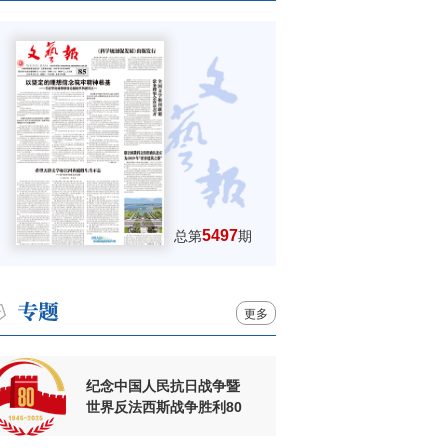
5497
总第
期
更多
纪念中国人民抗日战争暨
世界反法西斯战争胜利80
周年