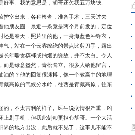
是好事。我的意思是，胡哥还欠我五万块钱。
监护室出来，各种检查，准备手术，三天过去
看他朋友圈，最近一条竟是两个月前发的，定位
时还是春天，照片里的他，一身海蓝色冲锋衣，
神气，站在一个云雾缭绕的景点比剪刀手，露出
是长年嚼食槟榔或抽烟的缘故，并不太白。令人
，而是绿意盎然，青松耸立。很多人给他留言，
油油的？他的回复很渊博，像一个教高中的地理
青藏高原的气候分水岭，往西是青藏高原，往东
怪的，不太吉利的样子。医生说病情很严重，凶
床上刷手机，但我此刻却更担心胡哥。一个大活
阳界的地方出没，此后就不见了，这事儿不能不