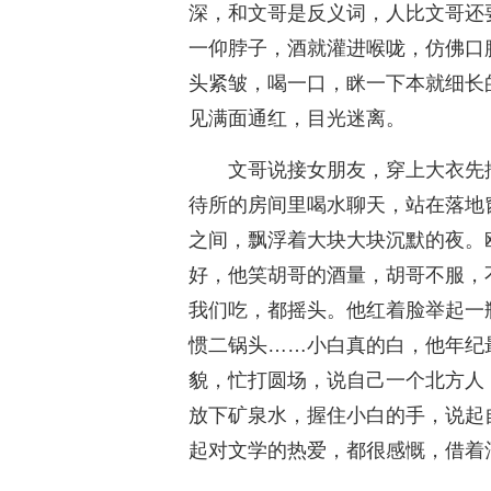
深，和文哥是反义词，人比文哥还
一仰脖子，酒就灌进喉咙，仿佛口
头紧皱，喝一口，眯一下本就细长
见满面通红，目光迷离。
文哥说接女朋友，穿上大衣先
待所的房间里喝水聊天，站在落地
之间，飘浮着大块大块沉默的夜。
好，他笑胡哥的酒量，胡哥不服，
我们吃，都摇头。他红着脸举起一
惯二锅头……小白真的白，他年纪
貌，忙打圆场，说自己一个北方人
放下矿泉水，握住小白的手，说起
起对文学的热爱，都很感慨，借着