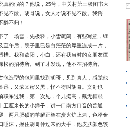
说真的假的？他说，25号，中关村第三极图书大
不见不散。胡哥说，女人才说不见不散。我愕
不醉不归！
下了一场雪，先极轻，小雪疏阔，有些写意，继
及至午后，院子里已是白茫茫的厚重连成一片，
凹槽。我和欧阳，小白，还有我当时的女朋友谭
棵松的招待所。到了才发现，他不在招待所。
古包造型的包间里找到胡哥，见到真人，感觉他
鲁迅，又浓又密又黑，怪不得叫胡哥。文哥也
前联系过我，第一次见，个儿挺高，戴无框眼
十五厘米长的小辫子，讲一口南方口音的普通
腿。两只肥硕的羊腿正架在炭火炉上烤，色泽金
口唾沫，握住胡哥伸过来的大手，他皮肤颜色较