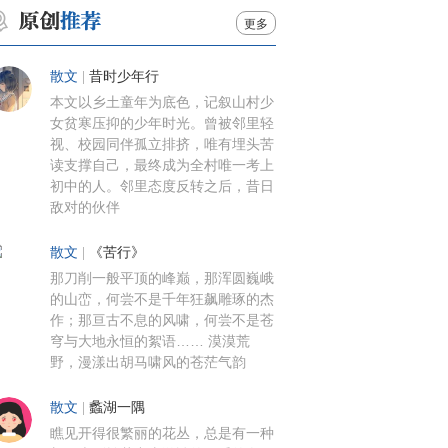
更多
散文
|
昔时少年行
本文以乡土童年为底色，记叙山村少
女贫寒压抑的少年时光。曾被邻里轻
视、校园同伴孤立排挤，唯有埋头苦
读支撑自己，最终成为全村唯一考上
初中的人。邻里态度反转之后，昔日
敌对的伙伴
散文
|
《苦行》
那刀削一般平顶的峰巅，那浑圆巍峨
的山峦，何尝不是千年狂飙雕琢的杰
作；那亘古不息的风啸，何尝不是苍
穹与大地永恒的絮语…… 漠漠荒
野，漫漾出胡马啸风的苍茫气韵
散文
|
蠡湖一隅
瞧见开得很繁丽的花丛，总是有一种