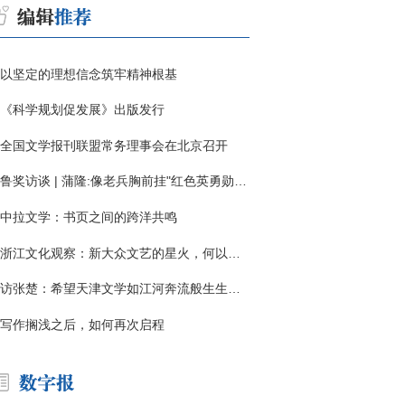
以坚定的理想信念筑牢精神根基
《科学规划促发展》出版发行
全国文学报刊联盟常务理事会在北京召开
鲁奖访谈 | 蒲隆:像老兵胸前挂"红色英勇勋章"
中拉文学：书页之间的跨洋共鸣
浙江文化观察：新大众文艺的星火，何以燎原？
访张楚：希望天津文学如江河奔流般生生不息
写作搁浅之后，如何再次启程