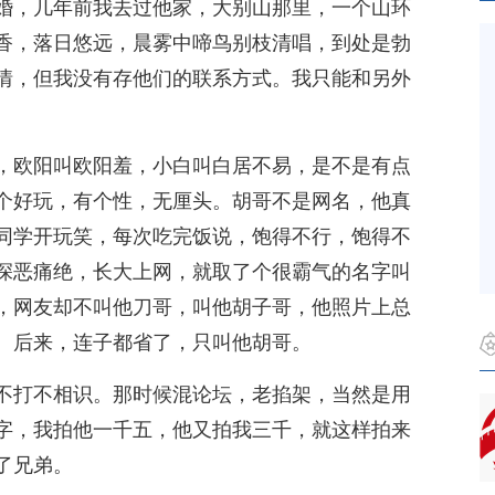
婚，几年前我去过他家，大别山那里，一个山环
香，落日悠远，晨雾中啼鸟别枝清唱，到处是勃
情，但我没有存他们的联系方式。我只能和另外
，欧阳叫欧阳羞，小白叫白居不易，是不是有点
个好玩，有个性，无厘头。胡哥不是网名，他真
同学开玩笑，每次吃完饭说，饱得不行，饱得不
深恶痛绝，长大上网，就取了个很霸气的名字叫
，网友却不叫他刀哥，叫他胡子哥，他照片上总
。后来，连子都省了，只叫他胡哥。
不打不相识。那时候混论坛，老掐架，当然是用
字，我拍他一千五，他又拍我三千，就这样拍来
了兄弟。