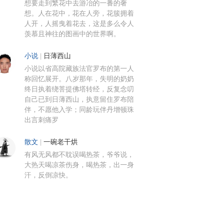
想要走到繁花中去游冶的一番的奢
想。人在花中，花在人旁，花簇拥着
人开，人摇曳着花去，这是多么令人
羡慕且神往的图画中的世界啊。
小说
|
日薄西山
小说以省高院藏族法官罗布的第一人
称回忆展开。八岁那年，失明的奶奶
终日执着绕菩提佛塔转经，反复念叨
自己已到日薄西山，执意留住罗布陪
伴，不愿他入学；同龄玩伴丹增顿珠
出言刺痛罗
散文
|
一碗老干烘
有风无风都不耽误喝热茶，爷爷说，
大热天喝凉茶伤身，喝热茶，出一身
汗，反倒凉快。