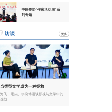
中国作协“作家活动周”系
列专题
更多
当类型文学成为一种拯救
海飞、毛尖、李晓博漫谈影视与文学中的
谍战