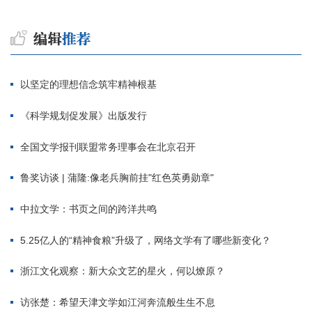
以坚定的理想信念筑牢精神根基
《科学规划促发展》出版发行
全国文学报刊联盟常务理事会在北京召开
鲁奖访谈 | 蒲隆:像老兵胸前挂"红色英勇勋章"
中拉文学：书页之间的跨洋共鸣
5.25亿人的“精神食粮”升级了，网络文学有了哪些新变化？
浙江文化观察：新大众文艺的星火，何以燎原？
访张楚：希望天津文学如江河奔流般生生不息