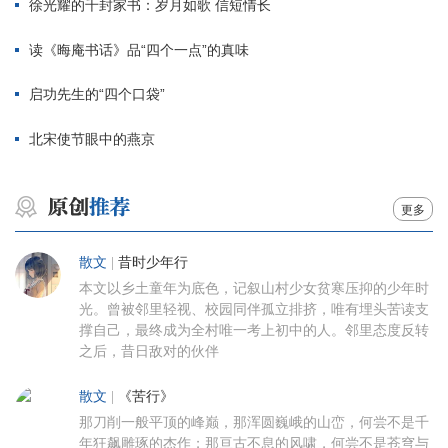
徐光耀的千封家书：岁月如歌 信短情长
读《晦庵书话》品“四个一点”的真味
启功先生的“四个口袋”
北宋使节眼中的燕京
更多
散文
|
昔时少年行
本文以乡土童年为底色，记叙山村少女贫寒压抑的少年时
光。曾被邻里轻视、校园同伴孤立排挤，唯有埋头苦读支
撑自己，最终成为全村唯一考上初中的人。邻里态度反转
之后，昔日敌对的伙伴
散文
|
《苦行》
那刀削一般平顶的峰巅，那浑圆巍峨的山峦，何尝不是千
年狂飙雕琢的杰作；那亘古不息的风啸，何尝不是苍穹与