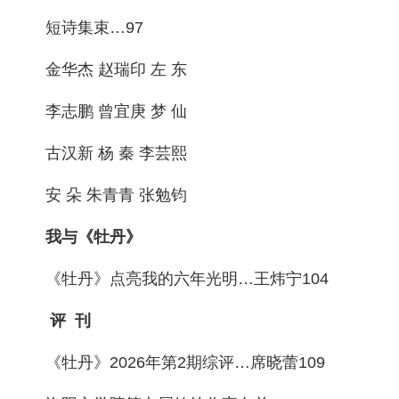
短诗集束…97
金华杰 赵瑞印 左 东
李志鹏 曾宜庚 梦 仙
古汉新 杨 秦 李芸熙
安 朵 朱青青 张勉钧
我与《牡丹》
《牡丹》点亮我的六年光明…王炜宁104
评 刊
《牡丹》2026年第2期综评…席晓蕾109