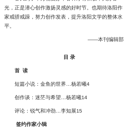
光，正是潜心创作激扬灵感的好时节。也期待洛阳作
家戒骄戒躁，努力创作发表，提升洛阳文学的整体水
平。
——本刊编辑部
目 录
首 读
短篇小说：金鱼的世界…杨若曦4
创作谈：迷茫与希望…杨若曦14
评论：锐气和冲劲…李知展15
签约作家小辑