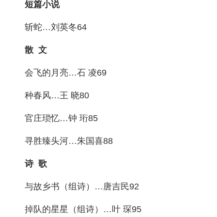
短篇小说
斩蛇…刘英冬64
散 文
会飞的月亮…石 凌69
种春风…王 晓80
官庄琐忆…钟 珩85
寻胜臻头河…朱国喜88
诗 歌
与故乡书（组诗）…唐吉民92
掉队的星星（组诗）…叶 琛95