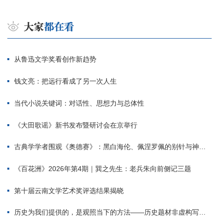
从鲁迅文学奖看创作新趋势
钱文亮：把远行看成了另一次人生
当代小说关键词：对话性、思想力与总体性
《大田歌谣》新书发布暨研讨会在京举行
古典学学者围观《奥德赛》：黑白海伦、佩涅罗佩的别针与神秘入侵者
《百花洲》2026年第4期｜巽之先生：老兵朱向前侧记三题
第十届云南文学艺术奖评选结果揭晓
历史为我们提供的，是观照当下的方法——历史题材非虚构写作多人谈