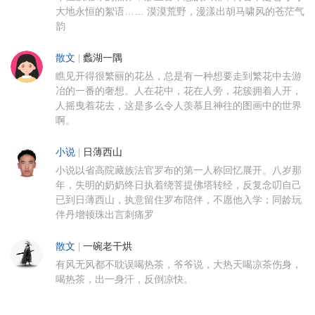
大地永恒的絮语…… 漠漠荒野，漫漾出胡马啸风的苍茫气
韵
散文
|
蠡湖一隅
瞧见开得很繁丽的花丛，总是有一种想要走到繁花中去游
冶的一番的奢想。人在花中，花在人旁，花簇拥着人开，
人摇曳着花去，这是多么令人羡慕且神往的图画中的世界
啊。
小说
|
日薄西山
小说以省高院藏族法官罗布的第一人称回忆展开。八岁那
年，失明的奶奶终日执着绕菩提佛塔转经，反复念叨自己
已到日薄西山，执意留住罗布陪伴，不愿他入学；同龄玩
伴丹增顿珠出言刺痛罗
散文
|
一碗老干烘
有风无风都不耽误喝热茶，爷爷说，大热天喝凉茶伤身，
喝热茶，出一身汗，反倒凉快。