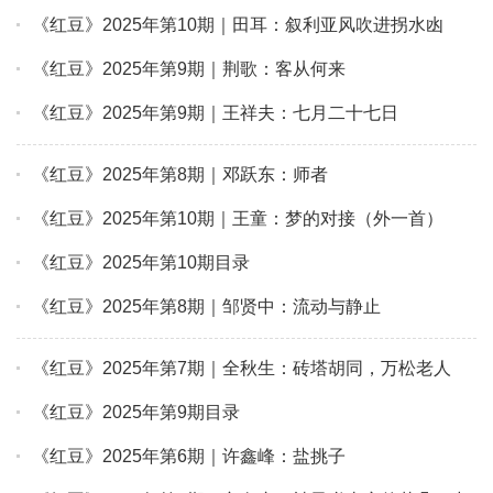
《红豆》2025年第10期｜田耳：叙利亚风吹进拐水凼
《红豆》2025年第9期｜荆歌：客从何来
《红豆》2025年第9期｜王祥夫：七月二十七日
《红豆》2025年第8期｜邓跃东：师者
《红豆》2025年第10期｜王童：梦的对接（外一首）
《红豆》2025年第10期目录
《红豆》2025年第8期｜邹贤中：流动与静止
《红豆》2025年第7期｜全秋生：砖塔胡同，万松老人
《红豆》2025年第9期目录
《红豆》2025年第6期｜许鑫峰：盐挑子