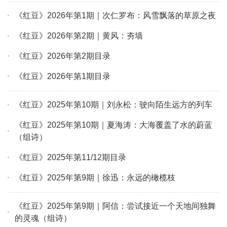
《红豆》2026年第1期｜次仁罗布：风雪飘落的草原之夜
《红豆》2026年第2期｜黄风：夯墙
《红豆》2026年第2期目录
《红豆》2026年第1期目录
《红豆》2025年第10期｜刘永松：驶向陌生远方的列车
《红豆》2025年第10期｜夏海涛：大海覆盖了水的蔚蓝
（组诗）
《红豆》2025年第11/12期目录
《红豆》2025年第9期｜徐迅：永远的橄榄枝
《红豆》2025年第9期｜阿信：尝试接近一个天地间独舞
的灵魂（组诗）