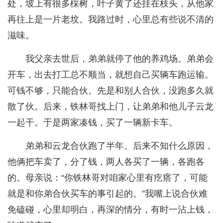
处，坡上有很多棌树，叶子黄了还挂在枝头，从他家
再往上是一片老坟。我路过时，心里总有些说不清的
滋味。
我父亲去世后，弟弟就停了他的养鸡场。弟弟会
开车，出去打工总不顺当，就想自己买辆车跑运输。
可钱不够，只能合伙。先是和别人合伙，没跑多久就
散了伙。后来，铁林哥找上门，让弟弟和他儿子云龙
一起干。于是两家凑钱，买了一辆新卡车。
弟弟和云龙合伙跑了半年。后来不知什么原因，
他俩把车卖了，分了钱，两人各买了一辆，各跑各
的。母亲说：“你铁林哥对咱家心里有疙瘩了，可能
就是和你弟合伙买车的事引起的。”我嘴上说合伙难
免磕碰，心里却明白，再深的情分，有时一沾上钱，