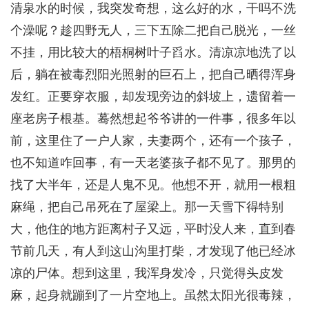
清泉水的时候，我突发奇想，这么好的水，干吗不洗
个澡呢？趁四野无人，三下五除二把自己脱光，一丝
不挂，用比较大的梧桐树叶子舀水。清凉凉地洗了以
后，躺在被毒烈阳光照射的巨石上，把自己晒得浑身
发红。正要穿衣服，却发现旁边的斜坡上，遗留着一
座老房子根基。蓦然想起爷爷讲的一件事，很多年以
前，这里住了一户人家，夫妻两个，还有一个孩子，
也不知道咋回事，有一天老婆孩子都不见了。那男的
找了大半年，还是人鬼不见。他想不开，就用一根粗
麻绳，把自己吊死在了屋梁上。那一天雪下得特别
大，他住的地方距离村子又远，平时没人来，直到春
节前几天，有人到这山沟里打柴，才发现了他已经冰
凉的尸体。想到这里，我浑身发冷，只觉得头皮发
麻，起身就蹦到了一片空地上。虽然太阳光很毒辣，