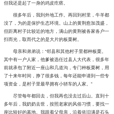
但我还是起了一身的鸡皮疙瘩。
很多年后，我到外地工作。再回到村里，牛羊都
没了，为的是保护生态环境。山上的黄荆愈加茂盛，
但距离村子比较近的地方，满山的黄荆被各家各户一
扫而光，取而代之的是大片的板栗树。
母亲和弟弟说：“邻县和其他村子里都种板栗。
其中有一户人家，他爹被选任过县人大代表，很多年
前就承包了附近一座山和几道沟，专门种板栗树，用
了十来年时间，挣了很多钱，每年还能申请到一些专
项资金，是村子里最早拥有小轿车的人家。”
尽管每年都回去，但我再也没去过后山。直到十
多年后，我奶奶去世，按照老家的风俗习惯，要找一
座比较好的墓地。我跟着父母亲，沿着依旧满是石头