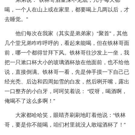
弟弟说：“铁林哥酒量深不见底，几乎每天都
喝，一个人在山上或在家里，都要喝上几两以后，才
去睡觉。”
他们每次在我家（其实是弟弟家）“聚首”，其他
几个堂兄弟咋咋呼呼的，看起来能喝，但在铁林哥面
前，哪一个都得甘拜下风。铁林哥往沙发上一坐，我
把一只漱口杯大小的玻璃酒杯放在他面前，也不给他
说，直接倒满。铁林哥一看，先是伸手摸一下自己已
经光秃、后边和四周如雪的白发，然后咧开嘴，露出
一口整齐的小白牙，呵呵笑着说： “哎呀，喝酒啊，
俺喝不了这么多啊！”
大家都哈哈笑，眼睛齐刷刷地盯着他说：“铁林
哥，要是你不能喝，咱们村里就没人敢端酒杯了！”