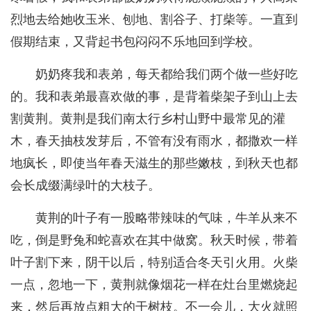
烈地去给她收玉米、刨地、割谷子、打柴等。一直到
假期结束，又背起书包闷闷不乐地回到学校。
奶奶疼我和表弟，每天都给我们两个做一些好吃
的。我和表弟最喜欢做的事，是背着柴架子到山上去
割黄荆。黄荆是我们南太行乡村山野中最常见的灌
木，春天抽枝发芽后，不管有没有雨水，都撒欢一样
地疯长，即使当年春天滋生的那些嫩枝，到秋天也都
会长成缀满绿叶的大枝子。
黄荆的叶子有一股略带辣味的气味，牛羊从来不
吃，倒是野兔和蛇喜欢在其中做窝。秋天时候，带着
叶子割下来，阴干以后，特别适合冬天引火用。火柴
一点，忽地一下，黄荆就像烟花一样在灶台里燃烧起
来，然后再放点粗大的干树枝。不一会儿，大火就照