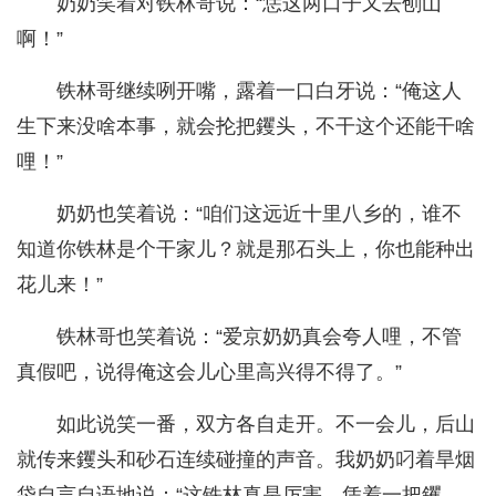
奶奶笑着对铁林哥说：“恁这两口子又去刨山
啊！”
铁林哥继续咧开嘴，露着一口白牙说：“俺这人
生下来没啥本事，就会抡把钁头，不干这个还能干啥
哩！”
奶奶也笑着说：“咱们这远近十里八乡的，谁不
知道你铁林是个干家儿？就是那石头上，你也能种出
花儿来！”
铁林哥也笑着说：“爱京奶奶真会夸人哩，不管
真假吧，说得俺这会儿心里高兴得不得了。”
如此说笑一番，双方各自走开。不一会儿，后山
就传来钁头和砂石连续碰撞的声音。我奶奶叼着旱烟
袋自言自语地说：“这铁林真是厉害，凭着一把钁