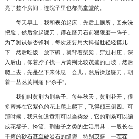
亮了整个房间，连院子里也都亮堂堂的。
每天早上，我和表弟起床，先后上厕所，回来洗
把脸，然后拿起镰刀，蹲在磨刀石前狠狠磨一阵子。
为了测试是否锋利，每次还要用大拇指肚轻轻摸几
下，然后吃饭，放下碗，就背着柴架，穿过村庄，深
入后山，仰着脖子找一片黄荆比较茂盛的山坡，然后
爬上去，先是坐下来休息一会儿，然后操起镰刀，朝
着一丛丛黄荆痛下“杀手”。
我们叫黄荆为荆条子。每年秋天，黄荆花开，很
多蜜蜂在它紫色的花上爬上爬下，飞得颠三倒四。可
那时候，我只知道黄荆可以当柴烧，它的荆条可以编
成花篓子、挎篮、荆撇子之类的生活用具，一般长在
干瘪的砂石甚至硬岩石的缝隙，特别茂盛，一茬茬