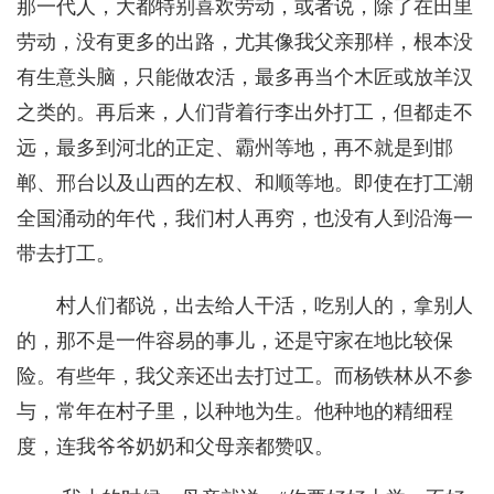
那一代人，大都特别喜欢劳动，或者说，除了在田里
劳动，没有更多的出路，尤其像我父亲那样，根本没
有生意头脑，只能做农活，最多再当个木匠或放羊汉
之类的。再后来，人们背着行李出外打工，但都走不
远，最多到河北的正定、霸州等地，再不就是到邯
郸、邢台以及山西的左权、和顺等地。即使在打工潮
全国涌动的年代，我们村人再穷，也没有人到沿海一
带去打工。
村人们都说，出去给人干活，吃别人的，拿别人
的，那不是一件容易的事儿，还是守家在地比较保
险。有些年，我父亲还出去打过工。而杨铁林从不参
与，常年在村子里，以种地为生。他种地的精细程
度，连我爷爷奶奶和父母亲都赞叹。