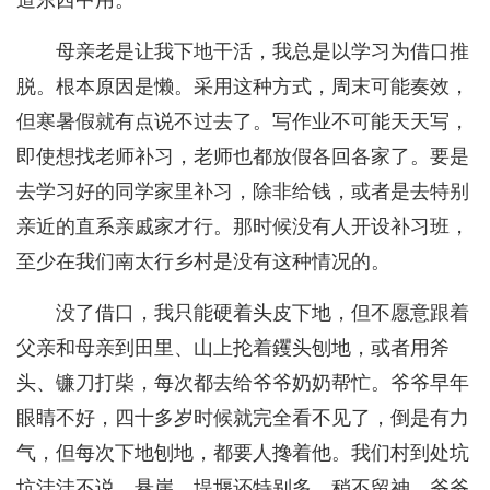
道东西中用。”
母亲老是让我下地干活，我总是以学习为借口推
脱。根本原因是懒。采用这种方式，周末可能奏效，
但寒暑假就有点说不过去了。写作业不可能天天写，
即使想找老师补习，老师也都放假各回各家了。要是
去学习好的同学家里补习，除非给钱，或者是去特别
亲近的直系亲戚家才行。那时候没有人开设补习班，
至少在我们南太行乡村是没有这种情况的。
没了借口，我只能硬着头皮下地，但不愿意跟着
父亲和母亲到田里、山上抡着钁头刨地，或者用斧
头、镰刀打柴，每次都去给爷爷奶奶帮忙。爷爷早年
眼睛不好，四十多岁时候就完全看不见了，倒是有力
气，但每次下地刨地，都要人搀着他。我们村到处坑
坑洼洼不说，悬崖、堤堰还特别多，稍不留神，爷爷