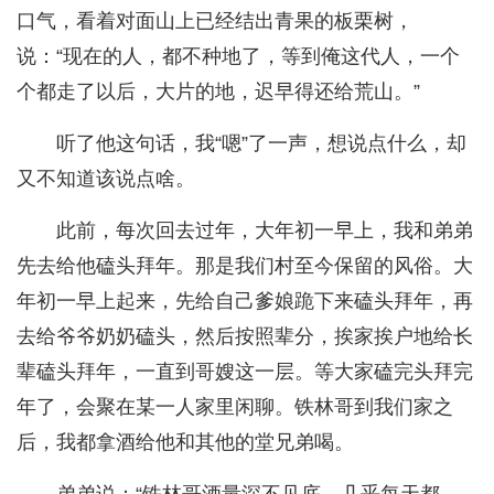
口气，看着对面山上已经结出青果的板栗树，
说：“现在的人，都不种地了，等到俺这代人，一个
个都走了以后，大片的地，迟早得还给荒山。”
听了他这句话，我“嗯”了一声，想说点什么，却
又不知道该说点啥。
此前，每次回去过年，大年初一早上，我和弟弟
先去给他磕头拜年。那是我们村至今保留的风俗。大
年初一早上起来，先给自己爹娘跪下来磕头拜年，再
去给爷爷奶奶磕头，然后按照辈分，挨家挨户地给长
辈磕头拜年，一直到哥嫂这一层。等大家磕完头拜完
年了，会聚在某一人家里闲聊。铁林哥到我们家之
后，我都拿酒给他和其他的堂兄弟喝。