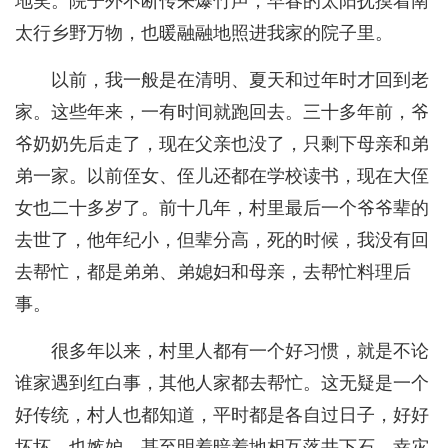
地笑。院子外不断传来爆竹声，早春的太阳抚摸着南
太行乡野万物，也暖融融地照进我家的院子里。
以前，我一般是在清明、夏天和过年时才回到老
家。这些年来，一有时间就跑回去。三十多年前，爷
爷奶奶先后走了，现在父亲也没了，只剩下母亲和弟
弟一家。以前侄女、侄儿还都在学校读书，现在大侄
女也二十多岁了。前十几年，村里最后一个爷爷辈的
去世了，他年纪小，但辈分高，死的时候，我没有回
去帮忙，都是弟弟、弟媳妇和母亲，去帮忙料理后
事。
很多年以来，村里人都有一个好习惯，就是不论
谁家遇到红白事，其他人家都去帮忙。这无疑是一个
好传统，村人也都知道，平时都是各自过日子，好好
坏坏，也嫉妒，甚至明着暗着地相互落井下石，幸灾