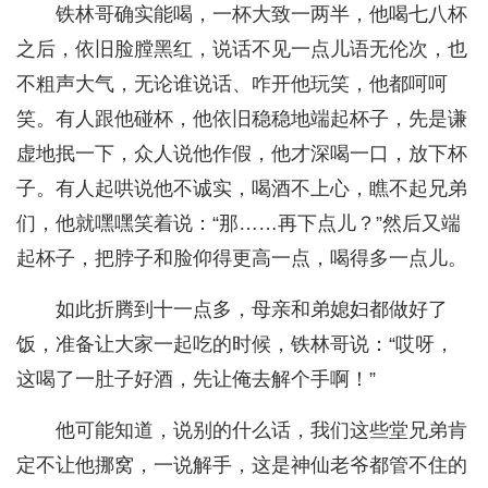
铁林哥确实能喝，一杯大致一两半，他喝七八杯
之后，依旧脸膛黑红，说话不见一点儿语无伦次，也
不粗声大气，无论谁说话、咋开他玩笑，他都呵呵
笑。有人跟他碰杯，他依旧稳稳地端起杯子，先是谦
虚地抿一下，众人说他作假，他才深喝一口，放下杯
子。有人起哄说他不诚实，喝酒不上心，瞧不起兄弟
们，他就嘿嘿笑着说：“那……再下点儿？”然后又端
起杯子，把脖子和脸仰得更高一点，喝得多一点儿。
如此折腾到十一点多，母亲和弟媳妇都做好了
饭，准备让大家一起吃的时候，铁林哥说：“哎呀，
这喝了一肚子好酒，先让俺去解个手啊！”
他可能知道，说别的什么话，我们这些堂兄弟肯
定不让他挪窝，一说解手，这是神仙老爷都管不住的