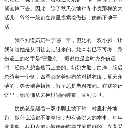
就会摔下去。因此，除了秋天刨地种冬小麦那样的大
活儿，爷爷一般都在家里摸索着做饭，奶奶下地干
活。
我不知道奶奶生于哪一年，但她的一双小脚，让
我知道她是从旧社会走过来的。她本名已不可考，身
份证上的名字是“曹爱京”，据说也是当时办身份证
时，经办人想当然写上去的。奶奶方脸，白净，脑后
总绾着一个髻，四季都穿着粗布的对襟衣服，夏天穿
薄的，冬天则穿棉袄，裤子总是老粗布的。在我的记
忆里，她仿佛从未换过别的装束，直到去世。
奶奶总是颠着一双小脚上坡下岭，村里村外地
跑，做什么活都不够精细，却有会哄人的本事。每年
寒暑假，我和表弟都被奶奶哄得屁颠屁颠的，兴高采