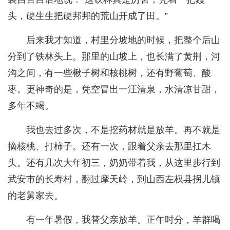
头，硬生生把硬邦邦的荒山开成了田。”
后来我才知道，村里分坡地的时候，把整个后山
分到了铁林头上。那里的山坡上，也长满了黄荆，河
沟之间，有一些楸子树和核桃树，还有野葡萄、酸
枣。更神奇的是，凭空冒出一汪清泉，水清凉甘甜，
多年不竭。
我也去过多次，不是挖药材就是放羊。再不就是
摘核桃、打柿子。还有一次，跟着父亲去那里扛木
头。还有几次大年初三，奶奶带着我，从这里步行到
武安市的长寿村，翻过摩天岭，到山西左权县拐儿镇
的老舅家去。
有一年暑假，我替父亲放羊。正午时分，羊群喝