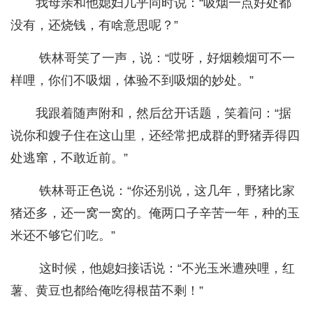
我母亲和他媳妇几乎同时说：“吸烟一点好处都
没有，还烧钱，有啥意思呢？”
铁林哥笑了一声，说：“哎呀，好烟赖烟可不一
样哩，你们不吸烟，体验不到吸烟的妙处。”
我跟着随声附和，然后岔开话题，笑着问：“据
说你和嫂子住在这山里，还经常把成群的野猪弄得四
处逃窜，不敢近前。”
铁林哥正色说：“你还别说，这几年，野猪比家
猪还多，还一窝一窝的。俺两口子辛苦一年，种的玉
米还不够它们吃。”
这时候，他媳妇接话说：“不光玉米遭殃哩，红
薯、黄豆也都给俺吃得根苗不剩！”