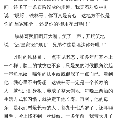
间，还多了一条石阶砌成的步道。我笑着对铁林哥
说：“哎呀，铁林哥，你可真是有心，这地方不仅是
你的‘皇家粮仓’，还是你的‘御用花园’啊！”
铁林哥照旧咧开大嘴，笑了一声，开玩笑地
说：“还‘皇家’还‘御用’，兄弟你这是埋汰你哥哩！”
此时的铁林哥，一点不见老态，和多年前基本上
一个样，脸上的皱纹也不多，只是笑的时候眼角跳起
一串鱼尾纹，嘴角的法令纹貌似深了一点而已。看到
他，我心里不由得想，这铁林哥一定是一个长寿的
人，就他那副身板，养成了整天刨地、每晚三两酒的
生活方式和习惯，就决定了他长寿。再者，他的母
亲，是我们村最长寿的人，都九十七八岁了，还耳聪
目明，脸上找不到一丝皱纹。十多年前，我带大儿子