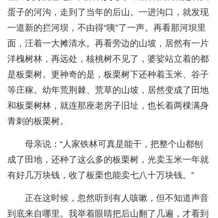
蛋子的河沟，走到了当年的后山。一进沟口，就发现
一道新的拦河坝，不由得“咦”了一声。再看那河坝里
面，汪着一大摊清水。再看旁边的山坡，居然有一片
洋槐树林，再远处，核桃树不见了，婆娑站立着的都
是板栗树。更神奇的是，板栗树下还种着玉米、谷子
等庄稼。幼年荒荆棘、荒草的山坡，居然变成了田地
和板栗树林，就连那座老房子旧址，也长着两棵满身
青刺的板栗树。
母亲说：“人家铁林可真是能干，把整个山都刨
成了田地，还种了这么多的板栗树，光卖玉米一年就
有好几万块钱，收了板栗也能卖七八十万块钱。”
正在这时候，忽然听到有人咳嗽，但不知道声音
到底来自哪里。我举着眼睛把后山翻了几遍，才看到