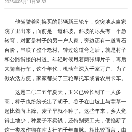
2026年06月11日08:33
他驾驶着刚换买的那辆新三轮车，突突地从自家
院子里出来，面前是一道斜坡。斜坡的尽头有一个急
转弯，对面是村子的另一户人家，旁边还有一道青石
台阶，串联了整个老村。转过这道弯之后，就是村子
和公路衔接的村道。年轻时候甩着两张脚片子，再后
来骑自行车，这个年代，机动车深入千家万户。为了
做农活方便，家家都买了三轮摩托车或者农用卡车。
这是二〇二五年夏天，玉米已经长到了一人多
高，棒子也纷纷长出了胡子。谷子在山坡上与蒿草一
起比着向上蹿。麦子早就不种了。这些年来，乡人觉
得土地少，种麦子不卖钱，还特别费工夫，便掐断了
这一类农作物在南太行的千年血脉。相比较而言，由