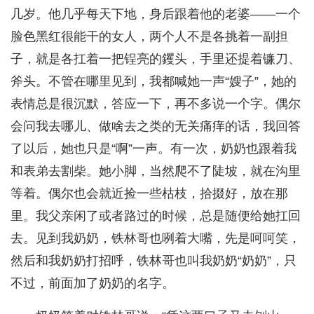
几岁。他几乎每天下地，身后跟着他的老婆——一个
脸色黑红很能干的女人，两个人不是各挑着一副担
子，就是各扛着一把锃亮的钁头，手里还提着镰刀、
斧头。不管在哪里见到，我都喊她一声“嫂子”，她的
表情总是很沉默，答应一下，再不多说一个字。偶尔
会问我去哪儿、做啥去之类的无关痛痒的话，我回答
了以后，她也只是“啊”一声。有一次，奶奶也跟着我
和表弟去割柴。她小脚，当然爬不了陡坡，就在沟里
等着。偶尔也会就近捡一些枯枝，拾掇好，放在那
里。我父亲闲了或者路过的时候，总是随便给她扛回
去。见到我奶奶，铁林哥也咧着大嘴，先是呵呵笑，
然后和我奶奶打招呼，铁林哥也叫我奶奶“奶奶”，只
不过，前面加了奶奶的名字。