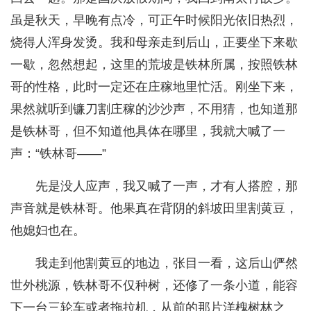
虽是秋天，早晚有点冷，可正午时候阳光依旧热烈，
烧得人浑身发烫。我和母亲走到后山，正要坐下来歇
一歇，忽然想起，这里的荒坡是铁林所属，按照铁林
哥的性格，此时一定还在庄稼地里忙活。刚坐下来，
果然就听到镰刀割庄稼的沙沙声，不用猜，也知道那
是铁林哥，但不知道他具体在哪里，我就大喊了一
声：“铁林哥——”
先是没人应声，我又喊了一声，才有人搭腔，那
声音就是铁林哥。他果真在背阴的斜坡田里割黄豆，
他媳妇也在。
我走到他割黄豆的地边，张目一看，这后山俨然
世外桃源，铁林哥不仅种树，还修了一条小道，能容
下一台三轮车或者拖拉机，从前的那片洋槐树林之