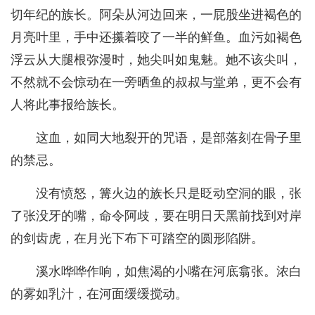
切年纪的族长。阿朵从河边回来，一屁股坐进褐色的
月亮叶里，手中还攥着咬了一半的鲜鱼。血污如褐色
浮云从大腿根弥漫时，她尖叫如鬼魅。她不该尖叫，
不然就不会惊动在一旁晒鱼的叔叔与堂弟，更不会有
人将此事报给族长。
这血，如同大地裂开的咒语，是部落刻在骨子里
的禁忌。
没有愤怒，篝火边的族长只是眨动空洞的眼，张
了张没牙的嘴，命令阿歧，要在明日天黑前找到对岸
的剑齿虎，在月光下布下可踏空的圆形陷阱。
溪水哗哗作响，如焦渴的小嘴在河底翕张。浓白
的雾如乳汁，在河面缓缓搅动。