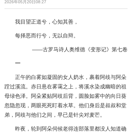
2026年05月20日08:27
我目望正道兮，心知其善，
每择恶而行兮，无以自辩。
——古罗马诗人奥维德《变形记》第七卷
一
正午的白雾如凝固的女人奶水，裹着阿歧与阿朵
蹚过溪流。赤日悬在雾霭之上，将溪水染成幽暗的祖
母绿色泽。阿朵紧贴阿歧后背，圆脸如雾中的向日葵
忽隐忽现，两眼死死盯着水草。他们身后是叔叔和堂
弟，阿歧与他们之间，早已是针尖对麦芒。
昨夜，轮到阿朵伺候老得连部落里都没人知道确