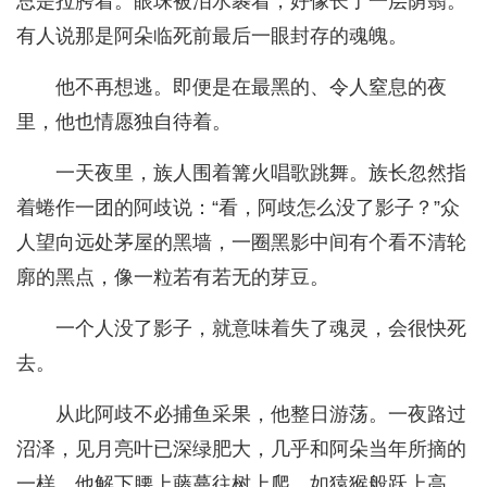
总是拉胯着。眼珠被泪水裹着，好像长了一层荫翳。
有人说那是阿朵临死前最后一眼封存的魂魄。
他不再想逃。即便是在最黑的、令人窒息的夜
里，他也情愿独自待着。
一天夜里，族人围着篝火唱歌跳舞。族长忽然指
着蜷作一团的阿歧说：“看，阿歧怎么没了影子？”众
人望向远处茅屋的黑墙，一圈黑影中间有个看不清轮
廓的黑点，像一粒若有若无的芽豆。
一个人没了影子，就意味着失了魂灵，会很快死
去。
从此阿歧不必捕鱼采果，他整日游荡。一夜路过
沼泽，见月亮叶已深绿肥大，几乎和阿朵当年所摘的
一样，他解下腰上藤蔓往树上爬，如猿猴般跃上高