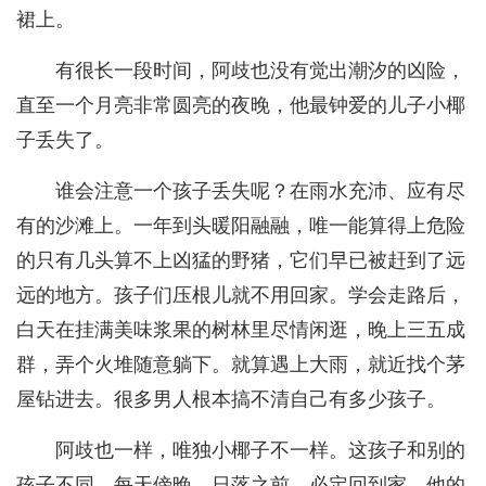
裙上。
有很长一段时间，阿歧也没有觉出潮汐的凶险，
直至一个月亮非常圆亮的夜晚，他最钟爱的儿子小椰
子丢失了。
谁会注意一个孩子丢失呢？在雨水充沛、应有尽
有的沙滩上。一年到头暖阳融融，唯一能算得上危险
的只有几头算不上凶猛的野猪，它们早已被赶到了远
远的地方。孩子们压根儿就不用回家。学会走路后，
白天在挂满美味浆果的树林里尽情闲逛，晚上三五成
群，弄个火堆随意躺下。就算遇上大雨，就近找个茅
屋钻进去。很多男人根本搞不清自己有多少孩子。
阿歧也一样，唯独小椰子不一样。这孩子和别的
孩子不同。每天傍晚，日落之前，必定回到家。他的