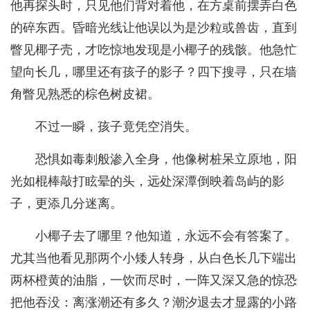
他再探头时，只见他们背对着他，在方桌前摆弄白色
的碎东西。昏暗光线让他误以为是沙粒或兽齿，直到
瞥见椰子壳，才吃惊地发现是小椰子的残骸。他急忙
望向长几，哪里还有孩子的影子？四下搜寻，只在墙
角瞥见熟悉的棕色树皮裙。
不过一瞬，孩子竟凭空消失。
恐惧如毒刺般渗入全身，他像树桩呆立原地，阳
光如棍棒敲打眩晕的头，远处深潭倒映着岛屿的影
子，更添几分迷离。
小椰子去了哪里？他知道，永远不会有答案了。
尤其当他看见那两个小矮人转身，从白色长几下端出
两杯橙黄的油脂，一饮而尽时，一阵又深又急的惊恐
把他吞没：离涨潮还有多久？潮汐退去才显露的小路