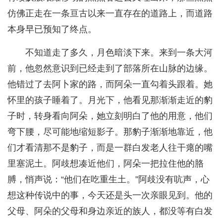
仿佛正走在一条亘古以来一直存在的道路上，而道路
本身早已预知了终点。
不知道走了多久，月色暗淡下来。来到一条大河
前，他忽然意识到已经走到了部落所在山脉的边缘。
他错过了去阿卜家的路，而阿朵一直勾着头跟着。她
怀里的孩子睡着了。月光下，他看见那渐渐走近的豹
子时，转身看向阿朵，她立刻明白了他的用意，他们
弯下腰，尽可能地缩短影子。那豹子渐渐地靠近，他
们才看清那不是豹子，而是一群白发老人往干瘪的嘴
里塞泥土。阿歧想凑近他们，阿朵一把拉住他的胳
膊，悄声说：“他们在吃重生土。”阿歧没有吭声，心
想这种传说中的事，今天还是头一次亲眼见到。他的
父母、阿朵的父母和身边亲近的族人，都没等有白发