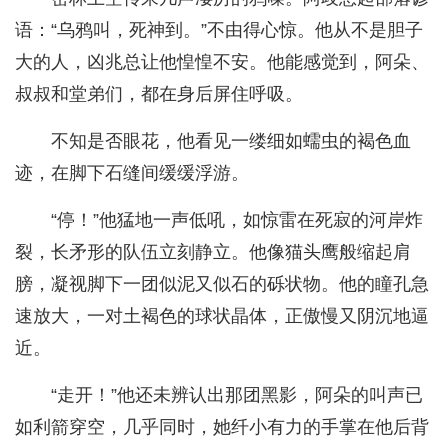
语：“乌鸦叫，死神到。”不由得心惊。他从不是胆子
大的人，凶兆总让他惶惶不安。他能感觉到，阿朵、
叔叔和堂弟们，都在身后屏住呼吸。
不知是否眼花，他看见一缕细如蠕虫的褐色血
迹，在脚下石缝间缓缓浮游。
“停！”他猛地一声低吼，如惊雷在死寂的河岸炸
裂，长矛形的队伍立刻静立。他像猫头鹰般缩起肩
膀，凝视脚下一团似泥又似石的砾状物。他的瞳孔急
速放大，一对土褐色的球状晶体，正傲慢又阴沉地逼
近。
“走开！”他还未辨认出那团黑影，阿朵的叫声已
如利箭穿空，几乎同时，她纤小有力的手掌在他后背