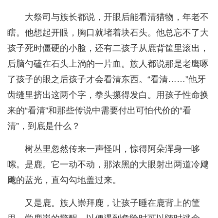
大祭司与族长都说，开眼后能看清猎物，年老不
瞎。他想起开眼，胸口就堵着块石头。他总忘不了大
孩子死时僵硬的小脸，还有二孩子从鹿背筐里滚出，
后脑勺磕在石头上淌的一片血。族人都说那是老鹰啄
了孩子的眼之后孩子才会看清东西。“看清……”他牙
齿缝里挤出这两个字，拳头攥得发白。用孩子性命换
来的“看清”和那些传说中需要付出可怕代价的“看
清”，到底是什么？
树丛里忽然传来一声怪叫，惊得阿朵浑身一哆
嗦。是鹿。它一动不动，那浓黑的大眼射出两道冷飕
飕的蓝光，直勾勾地盖过来。
又是鹿。族人崇拜鹿，让孩子睡在鹿背上的筐