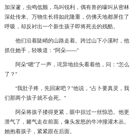
加深邃，虫鸣低颤，鸟叫锐利，偶有兽的嚎叫从密林
深处传来。万物生长得如此隆重，仿佛天地都屏住了
呼吸，却反衬出一个新生孩子即将死去的残酷。
他们沿着陡峭的山路走着。跨过山下小溪时，他
抓住她手，轻唤道：“阿朵——”
阿朵“嗯”了一声，诧异地抬头看着他，问：“怎么
了？”
“我肚子疼，先回家吧？”他说，“占卜要真灵，我
们那两个孩子就不会死。”
阿朵将孩子搂得更紧，眼中掠过一丝惊恐。他更
泄气了，赌气走在前面，像头发怒的牛冲撞灌木丛。
她抱着孩子，紧紧跟在后面。