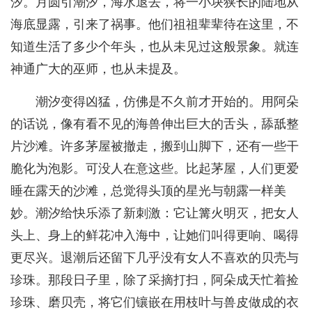
汐。月圆引潮汐，海水退去，将一小块狭长的陆地从
海底显露，引来了祸事。他们祖祖辈辈待在这里，不
知道生活了多少个年头，也从未见过这般景象。就连
神通广大的巫师，也从未提及。
潮汐变得凶猛，仿佛是不久前才开始的。用阿朵
的话说，像有看不见的海兽伸出巨大的舌头，舔舐整
片沙滩。许多茅屋被撤走，搬到山脚下，还有一些干
脆化为泡影。可没人在意这些。比起茅屋，人们更爱
睡在露天的沙滩，总觉得头顶的星光与朝露一样美
妙。潮汐给快乐添了新刺激：它让篝火明灭，把女人
头上、身上的鲜花冲入海中，让她们叫得更响、喝得
更尽兴。退潮后还留下几乎没有女人不喜欢的贝壳与
珍珠。那段日子里，除了采摘打扫，阿朵成天忙着捡
珍珠、磨贝壳，将它们镶嵌在用枝叶与兽皮做成的衣