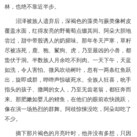
林，也绝不靠近半步。
沼泽被族人遗弃后，深褐色的藻类与蕨类像树皮
覆盖水面，红得发亮的野葡萄点缀其间。阿朵大胆地
尝过，甜中带股诱人的奶腥味。那年冬天严寒，草籽
尽被冻死，鹿、狍、鬣狗、虎，乃至最凶的小兽，都
蛰伏于洞。半数族人月余吃不到肉。一天下午，天蓝
如洗，令人害怕。微风吹动树叶，忽有一两条红鱼跃
出，旋即成群，哗哗声惊破死水。全族人狂喜，吮手
指头的孩子、撒网的女人，乃至无齿老翁，都狂奔而
来。那肥嫩如婴儿的鲤鱼，在他们的眼前欢快跳跃，
像在演一场热烈的群舞。阿歧惊悚没吃，阿朵却吃了
不少。
摘下那片褐色的月亮叶时，他并没有多想，只因