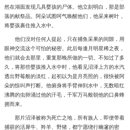
然在湖面发现几具婴孩的尸体。他立刻明白，那是部
落的献祭品。阿朵试图呵气唤醒他们，他采来树叶，
将婴孩裹住推入水中。
他们没对任何人提起，只在捕鱼采果的间隙，用
眼神交流这个可怕的秘密。此后每逢月明星稀之夜，
他们就会去那里，重复那晚所做的一切。不知过了多
久，将那些婴孩推入水中时，他看见沼泽上方的水汽
透出野莓般的淡红，起初以为是月亮照的，很快被阿
朵的惊叫声打断。他俯身将手臂伸到水中，无数暗红
沸腾的虫卵涌过他的汗毛，千军万马般朝他的口鼻蜂
拥而来。
那片沼泽被称为死亡之地，所有族人，即便带着
捕获的活犀牛、羚羊、野猪，都宁愿绕行幽邃的密