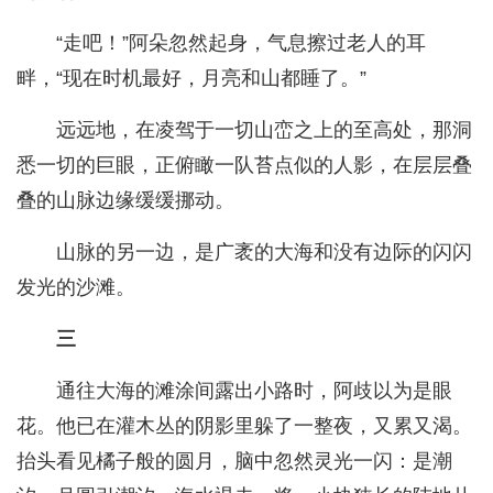
“走吧！”阿朵忽然起身，气息擦过老人的耳
畔，“现在时机最好，月亮和山都睡了。”
远远地，在凌驾于一切山峦之上的至高处，那洞
悉一切的巨眼，正俯瞰一队苔点似的人影，在层层叠
叠的山脉边缘缓缓挪动。
山脉的另一边，是广袤的大海和没有边际的闪闪
发光的沙滩。
三
通往大海的滩涂间露出小路时，阿歧以为是眼
花。他已在灌木丛的阴影里躲了一整夜，又累又渴。
抬头看见橘子般的圆月，脑中忽然灵光一闪：是潮