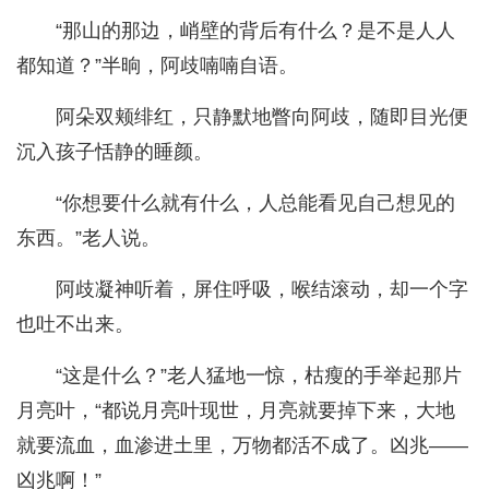
“那山的那边，峭壁的背后有什么？是不是人人
都知道？”半晌，阿歧喃喃自语。
阿朵双颊绯红，只静默地瞥向阿歧，随即目光便
沉入孩子恬静的睡颜。
“你想要什么就有什么，人总能看见自己想见的
东西。”老人说。
阿歧凝神听着，屏住呼吸，喉结滚动，却一个字
也吐不出来。
“这是什么？”老人猛地一惊，枯瘦的手举起那片
月亮叶，“都说月亮叶现世，月亮就要掉下来，大地
就要流血，血渗进土里，万物都活不成了。凶兆——
凶兆啊！”