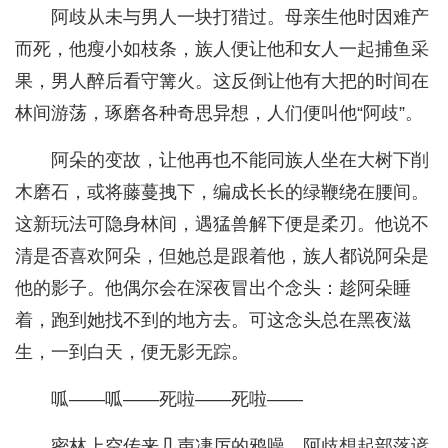
阿歧从未与男人一块打猎过。母亲生他时因难产
而死，他瘦小如枝条，族人便让他和女人一起捕鱼采
果，男人醉后看守篝火。这反倒让他有大把的时间在
林间游荡，琢磨各种奇思异想，人们便叫他“阿歧”。
阿朵的变故，让他再也不能同族人坐在大树下削
木磨石，或将藤蔓拽下，编成长长的绿鞭绕在腰间。
这新玩法可隐身林间，遇猛兽解下便是柔刃。他说不
清是否喜欢阿朵，但她总是跟着他，族人都说阿朵是
他的影子。他偶尔会在深夜冒出个念头：趁阿朵睡
着，跑到她找不到的地方去。可这念头总在黑夜滋
生，一到白天，便无影无踪。
呱——呱——死啦——死啦——
密林上空传来几声凄厉的鸦噪。阿歧想起部落谚