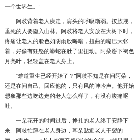
一个世界生。”
阿歧背着老人疾走，肩头的呼吸渐弱。按族规，
垂死的人要隐入山林。阿歧将老人安放在大树下时，
疼痛让老人的脸色如阴雨般晦暗，扭曲的嘴巴大张
着，好像有狂怒的蟒蛇在肚子里扭动。阿朵掰下褐色
月亮叶，轻轻盖在老人身上。
“难道重生已经开始了？”阿歧不知是在问阿朵，
还是在问自己。回应他的，只有风的呻吟声。他开始
想象那些边吃边走的老人怎么样了，有没有腹痛呕
吐。
一朵花开的时间过后，挣扎的老人终于安静下
来。阿歧忙蹲在老人身边，耳朵贴近老人干裂的