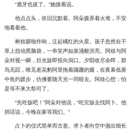
“鹿牙也拔了。”她接着说。
他点点头，依旧沉默着。阿朵拨弄着火堆，不安
地看着他。
树枝噼啪作响，泛起橘红的火星。孩子忽然在干
草上扭动黑脑袋，一串笑声如泉涌般洪亮。阿歧与阿
朵对视一瞬，目光旋即投向洞口。夕阳收尽余晖，群
鸟无踪，唯见老花豹阿里拖着蹒跚的腿，在夜幕低垂
中焦灼踱步，仿佛要随天光一同暗去。阿歧心想：怕
是等不来大祭司了。
“先吃饭吧！”阿朵对他说，“吃完饭去找阿卜。他
捎话说，今晚在家等我们。”
占卜的仪式简单而古老。求卜者向空中抛出细长