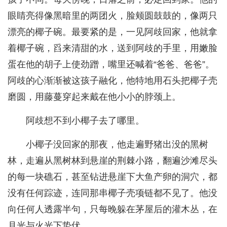
眼睛亮得像黑暗里的两团火，脸颊圆鼓鼓的，像两只
漂亮的椰子碗。最要紧的是，一见阿歧回家，他就拿
着椰子碗，舀来清甜的水，送到阿歧的手里，用嫩脸
蛋在他的胡子上使劲蹭，嘴里还喊着“爸爸、爸爸”。
阿歧的心渐渐被这孩子融化，他特地用石头把椰子壳
磨圆，用藤蔓穿起来戴在他小小的脖颈上。
阿歧想不到小椰子去了哪里。
小椰子没回家的那夜，他走遍野猪出没的黑树
林，走遍从黑树林到悬崖的荆棘小路，翻遍沙滩尽头
的每一块礁石，甚至钻进悬崖下大鱼产卵的洞穴，都
没有任何踪迹，连同那串椰子壳项链都不见了。他没
向任何人透露半句，只每晚躲在茅屋后的灌木丛，在
月光与火光下蛰伏。