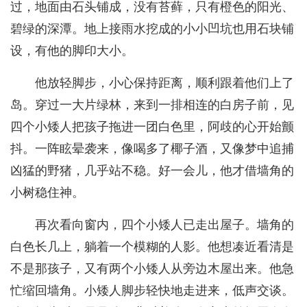
过，地面由石头铺成，没有苔藓，只有橙色的阳光、
碧绿的深潭。地上接雨水挖成的小小凹坑也用石块铺
设，有他的脚印大小。
他放轻脚步，小心保持距离，顺利跟着他们上了
岛。穿过一大片绿林，来到一排相连的白房子前，见
四个小矮人把孩子拖进一团白色里，阿歧的心开始颤
抖。一阵眩晕袭来，像喝多了椰子酒，又像梦中追捕
凶猛的野猪，几乎站不稳。好一会儿，他才借墙角的
小树稳住神。
再次看向窗内，四个小矮人已走出屋子。墙角的
白色长几上，躺着一个模糊的人影。他想凑近看清是
不是那孩子，又有两个小矮人从旁边木屋出来。他急
忙缩回墙角。小矮人脚步轻快地走进来，低声交谈。