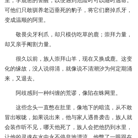
里，学鹿崽的警醒，以便遇到危险时可以随时逃命。
可他们只敢驯养老迈垂死的豹子，将它们磨掉爪牙，
变成温顺的阿里。
敬畏尖牙利爪，却只模仿吃草的鹿；崇拜力量，
却又亲手阉割力量。
很久以前，族人崇拜山羊，现在又换成鹿。这变
化的缘故，没人说得清，就像说不清潮汐为何定期涌
来，又退去。
阿歧感到一种纠缠的荒谬，像陷在蛛网里。
这些念头一直憋在肚里，像地下的暗流，从不敢
冒出喉咙，如果说出来，他与家人遇兽袭击，族人就
会装作听不见，哪天他死了，族人会把他扔到水里，
让他的灵魂在水中永不停息地漂流。他瞥了一眼跟在