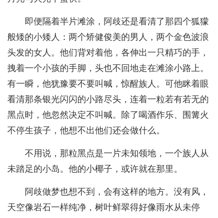
即便隔着半片滩涂，阿歧还是看清了那四个狐獴
般矮的小矮人：两个矫健俊美的男人，两个金色波浪
头发的女人。他们背对着他，各伸出一只精巧的手，
拽着一个小孩的手脚，头也不回地走在滩涂小路上。
有一瞬，他犹豫要不要叫喊，惊醒族人。可他眯着眼
看清那条银光闪闪的小路尽头，连着一粒若有若无的
黑点时，他忽然决定不叫喊。除了喝酒作乐、围篝火
不停生孩子，他想不出他们还会做什么。
不用说，那粒黑点是一片未知领地，一个族人从
未踏足的小岛。他的小椰子，或许就在那里。
阿歧做梦也想不到，会有这样的地方。没有风，
天空像岩石一样纯净，树叶鲜翠得好像雨水从未停