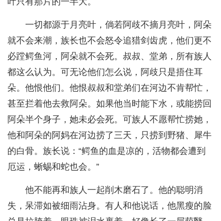
叶只有那片的一半大。
一切都源于月亮叶，倘若阿歧不摘月亮叶，阿朵
就不会来潮，族长也不会怒令追猎剑齿虎，他们更不
必蹚鳄鱼河，阿朵就不会死。叔叔、堂弟，所有族人
都这么认为。可无论他们怎么说，阿歧只是捂住耳
朵。他恨他们。他恨叔叔和堂弟们在河边不肯帮忙，
甚至拦着他去救阿朵。如果他当时能下水，或能捞回
阿朵半个身子，她未必会死。可族人不愿帮忙捞她，
他和阿朵的阿妈在河边捞了三天，只捞到野猪、犀牛
的白骨。族长说：“鳄鱼的血是凉的，活物都会遭到
厄运，蜥蜴和蛇也会。”
他不能再和族人一起削木磨石了。他的聪明消
失，呆滞如被细雨沾身。有人和他说话，他黑瘦的脸