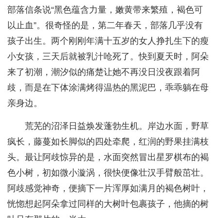
部落信条说“黑色蕴含力量，嫩黄带来繁殖，褐色可
以止血”。很奇怪的是，第二年春天，部落几乎没有
孩子出生。两个刚刚年满十五岁的女人挣扎生下的瘦
小女孩，三天后就被乳汁呛死了。快到夏天时，阿朵
来了初潮，潮汐似的痛楚让她不再没日没夜跟着阿
歧，而是在下体涂满烤得温热的黑泥巴，乖乖躺在母
亲身边。
荒芜的沼泽日益焕发蓬勃生机。岸边水面，野草
疯长，藤蔓如长脚似的四处牵爬，红润的野果挂满枝
头。最让阿歧惊异的是，水面突然冒出星罗棋布的褐
色小树，初如微小漩涡，很快便像壮汉手臂般茁壮。
阿歧感觉神奇，便摘下一片浑厚如满月的褐色树叶，
恍惚想起阿朵拿过同样的大树叶包裹孩子，他摘的树