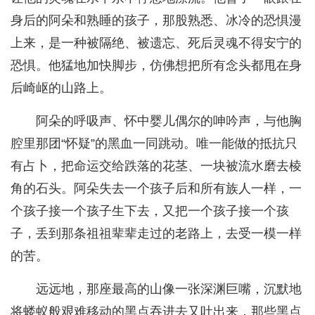
身后的阿朵和熟睡的孩子，那股熟悉、冰冷的恐惧漫
上来，是一种被隔绝、被遗忘、死后灵魂不得安宁的
恐惧。他猛地加快脚步，仿佛想把所有念头都甩在身
后崎岖的山路上。
阿朵的呼吸声、怀中婴儿偶尔的呻吟声，与他胸
腔里那团“怀疑”的黑血一同跳动。唯一能做的抵抗只
有占卜，把命运交给跌落的花茎、一块被流水磨去棱
角的石头。阿朵失去一个孩子后和所有族人一样，一
个孩子接一个孩子生下去，又把一个孩子接一个孩
子，丢到那条祖祖辈辈走过的老路上，去受一模一样
的苦。
远远地，那座最高的山像一张深渊巨嘴，沉默地
将蝼蚁般艰难移动的黑点吞进去又吐出来，那些黑点