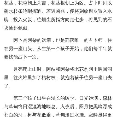
花茎，花苞朝上为吉，花茎根朝上为凶。占卜师则以
蘸水枝条吟唱挥洒。若遇凶兆，便将刻纹树皮置入水
碗，投入火炭，往烟尘所指方向走七步，将见到的石
块捡起佩戴。
阿卜是阿朵的远亲，也是部落唯一的占卜师，住
在另一座山头。从生第一个孩子开始，他们每半年就
要找他占卜一次。
月亮爬上山时，阿歧和阿朵将老花豹阿里叫回洞
里，往火堆里加了枯树枝，就抱着孩子往另一座山去
了。
第三个孩子出生在漫长的暖季。日光饱满，森林
与草甸终日湿漉漉地喘息。入夜后，圆月把黑暗漂成
苍白的河，树与花低垂，草甸漫过水洼。寂静显得更