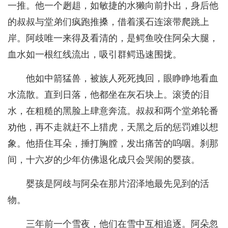
一推。他一个趔趄，如敏捷的水獭向前扑出，身后他
的叔叔与堂弟们疯跑推搡，借着溪石连滚带爬跳上
岸。阿歧唯一来得及看清的，是鳄鱼咬住阿朵大腿，
血水如一根红线流出，吸引群鳄迅速围拢。
他如中箭猛兽，被族人死死拽回，眼睁睁地看血
水流散。直到日落，他都坐在灰石块上。滚烫的泪
水，在粗糙的黑脸上肆意奔流。叔叔和两个堂弟轮番
劝他，再不走就赶不上猎虎，天黑之后的惩罚难以想
象。他捂住耳朵，捶打胸膛，发出痛苦的呜咽。刹那
间，十六岁的少年仿佛退化成只会哭闹的婴孩。
婴孩是阿歧与阿朵在那片沼泽地最先见到的活
物。
三年前一个雪夜，他们在雪中互相追逐。阿朵忽