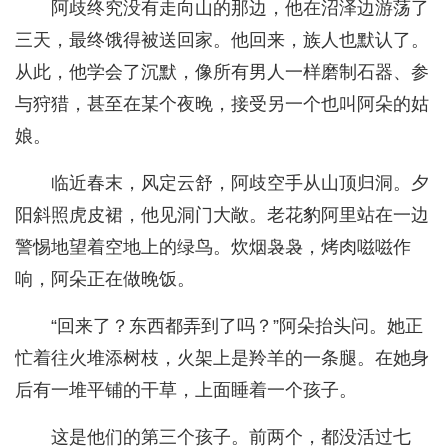
阿歧终究没有走向山的那边，他在沼泽边游荡了
三天，最终饿得被送回家。他回来，族人也默认了。
从此，他学会了沉默，像所有男人一样磨制石器、参
与狩猎，甚至在某个夜晚，接受另一个也叫阿朵的姑
娘。
临近春末，风定云舒，阿歧空手从山顶归洞。夕
阳斜照虎皮裙，他见洞门大敞。老花豹阿里站在一边
警惕地望着空地上的绿鸟。炊烟袅袅，烤肉嗞嗞作
响，阿朵正在做晚饭。
“回来了？东西都弄到了吗？”阿朵抬头问。她正
忙着往火堆添树枝，火架上是羚羊的一条腿。在她身
后有一堆平铺的干草，上面睡着一个孩子。
这是他们的第三个孩子。前两个，都没活过七