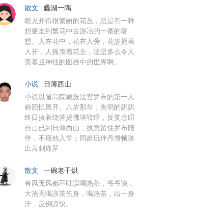
散文
|
蠡湖一隅
瞧见开得很繁丽的花丛，总是有一种
想要走到繁花中去游冶的一番的奢
想。人在花中，花在人旁，花簇拥着
人开，人摇曳着花去，这是多么令人
羡慕且神往的图画中的世界啊。
小说
|
日薄西山
小说以省高院藏族法官罗布的第一人
称回忆展开。八岁那年，失明的奶奶
终日执着绕菩提佛塔转经，反复念叨
自己已到日薄西山，执意留住罗布陪
伴，不愿他入学；同龄玩伴丹增顿珠
出言刺痛罗
散文
|
一碗老干烘
有风无风都不耽误喝热茶，爷爷说，
大热天喝凉茶伤身，喝热茶，出一身
汗，反倒凉快。