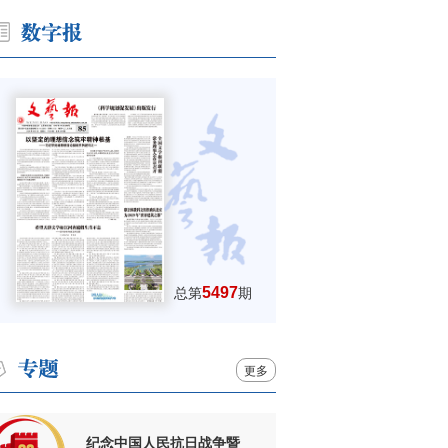
5497
总第
期
更多
纪念中国人民抗日战争暨