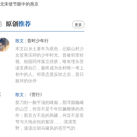
北宋使节眼中的燕京
更多
散文
|
昔时少年行
本文以乡土童年为底色，记叙山村少
女贫寒压抑的少年时光。曾被邻里轻
视、校园同伴孤立排挤，唯有埋头苦
读支撑自己，最终成为全村唯一考上
初中的人。邻里态度反转之后，昔日
敌对的伙伴
散文
|
《苦行》
那刀削一般平顶的峰巅，那浑圆巍峨
的山峦，何尝不是千年狂飙雕琢的杰
作；那亘古不息的风啸，何尝不是苍
穹与大地永恒的絮语…… 漠漠荒
野，漫漾出胡马啸风的苍茫气韵