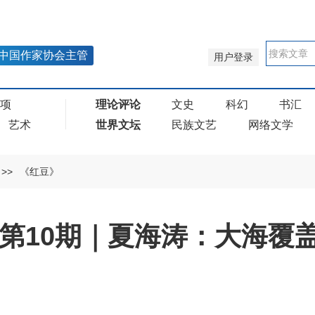
中国作家协会主管
用户登录
奖项
理论评论
文史
科幻
书汇
艺术
世界文坛
民族文艺
网络文学
>>
《红豆》
年第10期｜夏海涛：大海覆