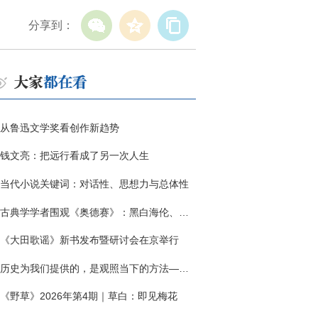
分享到：
从鲁迅文学奖看创作新趋势
钱文亮：把远行看成了另一次人生
当代小说关键词：对话性、思想力与总体性
古典学学者围观《奥德赛》：黑白海伦、佩涅罗佩的别针与神秘入侵者
《大田歌谣》新书发布暨研讨会在京举行
历史为我们提供的，是观照当下的方法——历史题材非虚构写作多人谈
《野草》2026年第4期｜草白：即见梅花