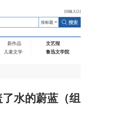
[
旧版
入口]
新作品
文艺报
儿童文学
鲁迅文学院
盖了水的蔚蓝（组