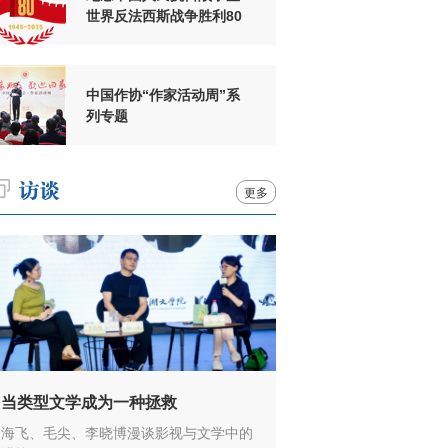
世界反法西斯战争胜利80
周年
中国作协“作家活动周”系
列专题
更多
当类型文学成为一种拯救
海飞、毛尖、李晓博漫谈影视与文学中的