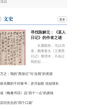
谍战
更多
寻找陈解元：《某人
日记》的作者之谜
长夏酷热，无以消
遣，翻看案头《王秉恩
日记》整理本，不由让
我想起……
万之：我的“西游记”与“自我”的资源
徐光耀的千封家书：岁月如歌 信短情长
读《晦庵书话》品“四个一点”的真味
启功先生的“四个口袋”