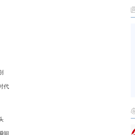
别
时代
头
瞬间