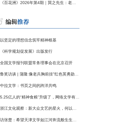
《百花洲》2026年第4期｜巽之先生：老兵朱向前侧记三题
以坚定的理想信念筑牢精神根基
《科学规划促发展》出版发行
全国文学报刊联盟常务理事会在北京召开
鲁奖访谈 | 蒲隆:像老兵胸前挂"红色英勇勋章"
中拉文学：书页之间的跨洋共鸣
5.25亿人的“精神食粮”升级了，网络文学有了哪些新变化？
浙江文化观察：新大众文艺的星火，何以燎原？
访张楚：希望天津文学如江河奔流般生生不息