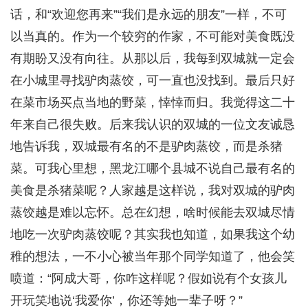
话，和“欢迎您再来”“我们是永远的朋友”一样，不可
以当真的。作为一个较穷的作家，不可能对美食既没
有期盼又没有向往。从那以后，我每到双城就一定会
在小城里寻找驴肉蒸饺，可一直也没找到。最后只好
在菜市场买点当地的野菜，悻悻而归。我觉得这二十
年来自己很失败。后来我认识的双城的一位文友诚恳
地告诉我，双城最有名的不是驴肉蒸饺，而是杀猪
菜。可我心里想，黑龙江哪个县城不说自己最有名的
美食是杀猪菜呢？人家越是这样说，我对双城的驴肉
蒸饺越是难以忘怀。总在幻想，啥时候能去双城尽情
地吃一次驴肉蒸饺呢？其实我也知道，如果我这个幼
稚的想法，一不小心被当年那个同学知道了，他会笑
喷道：“阿成大哥，你咋这样呢？假如说有个女孩儿
开玩笑地说‘我爱你’，你还等她一辈子呀？”