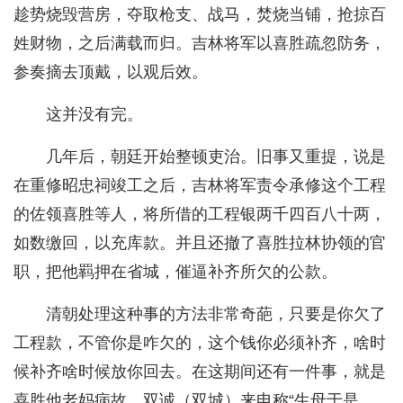
趁势烧毁营房，夺取枪支、战马，焚烧当铺，抢掠百
姓财物，之后满载而归。吉林将军以喜胜疏忽防务，
参奏摘去顶戴，以观后效。
这并没有完。
几年后，朝廷开始整顿吏治。旧事又重提，说是
在重修昭忠祠竣工之后，吉林将军责令承修这个工程
的佐领喜胜等人，将所借的工程银两千四百八十两，
如数缴回，以充库款。并且还撤了喜胜拉林协领的官
职，把他羁押在省城，催逼补齐所欠的公款。
清朝处理这种事的方法非常奇葩，只要是你欠了
工程款，不管你是咋欠的，这个钱你必须补齐，啥时
候补齐啥时候放你回去。在这期间还有一件事，就是
喜胜他老妈病故。双诚（双城）来电称“生母于是