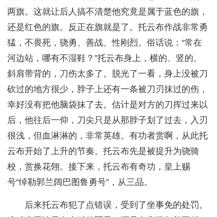
两旗。这就让后人搞不清楚他究竟是属于蓝色的旗，
还是红色的旗。反正在旗就是了。托云布作战非常勇
猛，不畏死，骁勇、善战、性刚烈。俗话说：“常在
河边站，哪有不湿鞋？”托云布身上，横的、竖的、
斜肩带背的，刀伤太多了。脱光了一看，身上没被刀
砍过的地方很少，脖子上还有一条被刀刃抹过的伤，
幸好没有把他脑袋抹了去。估计是对方的刀挥过来以
后，他往后一仰，刀尖只是从那脖子划了过去，入刃
很浅，但血淋淋的，非常英雄。有功者赏啊，从此托
云布开始了上升的节奏。托云布先是被提升为骁骑
校，赏换花翎。接下来，托云布有奇功，皇上赐
号“绰勒郭兰阔巴图鲁勇号”，从三品。
后来托云布犯了点错误，受到了坐事免的处罚。