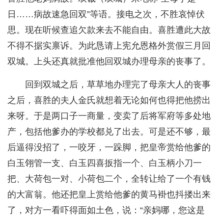
日……病故速急回双”等语。接电之次，不胜哀悼伏
思。现在听候查追欠款来去不能自由。喜胜遭此大故
不得不据实禀诉。为此恳请上宪允恩格外赏假三月回
双城。上头还真就批准他回双城办理母亲的丧事了。
回到双城之后，草草地办理完了母亲大人的丧事
之后，喜胜的夫人金氏就想着无论如何也得把他捞出
来呀。于是两口子一商量，变卖了后将军府等多处地
产，包括他爹办的学校都兑了出去。可是还不够，最
后逼得没招了，一咬牙，一跺脚，把皇帝赏给他爹的
白玉翎管一支、白玉四喜扳指一个、白玉柄小刀一
把、大荷包一对、小荷包二个，全转让给了一个有钱
的大富翁。他还把皇上赏给他爹的黄马褂也抖搂出来
了，对方一看吓得面如土色，说：“亲妈哪，您这是