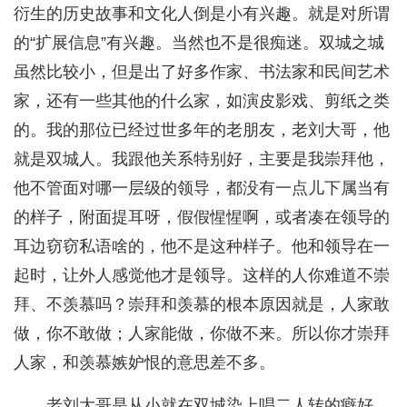
衍生的历史故事和文化人倒是小有兴趣。就是对所谓
的“扩展信息”有兴趣。当然也不是很痴迷。双城之城
虽然比较小，但是出了好多作家、书法家和民间艺术
家，还有一些其他的什么家，如演皮影戏、剪纸之类
的。我的那位已经过世多年的老朋友，老刘大哥，他
就是双城人。我跟他关系特别好，主要是我崇拜他，
他不管面对哪一层级的领导，都没有一点儿下属当有
的样子，附面提耳呀，假假惺惺啊，或者凑在领导的
耳边窃窃私语啥的，他不是这种样子。他和领导在一
起时，让外人感觉他才是领导。这样的人你难道不崇
拜、不羡慕吗？崇拜和羡慕的根本原因就是，人家敢
做，你不敢做；人家能做，你做不来。所以你才崇拜
人家，和羡慕嫉妒恨的意思差不多。
老刘大哥是从小就在双城染上唱二人转的癖好