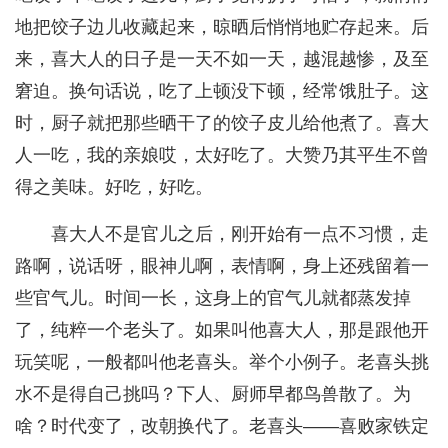
地把饺子边儿收藏起来，晾晒后悄悄地贮存起来。后
来，喜大人的日子是一天不如一天，越混越惨，及至
窘迫。换句话说，吃了上顿没下顿，经常饿肚子。这
时，厨子就把那些晒干了的饺子皮儿给他煮了。喜大
人一吃，我的亲娘哎，太好吃了。大赞乃其平生不曾
得之美味。好吃，好吃。
喜大人不是官儿之后，刚开始有一点不习惯，走
路啊，说话呀，眼神儿啊，表情啊，身上还残留着一
些官气儿。时间一长，这身上的官气儿就都蒸发掉
了，纯粹一个老头了。如果叫他喜大人，那是跟他开
玩笑呢，一般都叫他老喜头。举个小例子。老喜头挑
水不是得自己挑吗？下人、厨师早都鸟兽散了。为
啥？时代变了，改朝换代了。老喜头——喜败家铁定