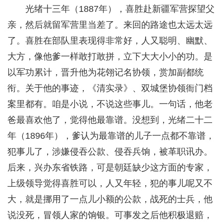
光绪十三年（1887年），喜胜赴新疆军营探望父
亲，然后就留军营里当差了。来回的路途也太远太远
了。喜胜在部队里表现得非常好，人又聪明、幽默、
大方，像他爹一样敢打敢拼，立下大大小小的功。是
以军功累计，晋升他为花翎记名协领，赏加副都统
衔。关于他的事迹，《清实录》、双城堡协领衙门档
案里都有。咱是小说，不说这些事儿。一句话，他老
爸最喜欢他了，觉得他最靠谱。没想到，光绪二十二
年（1896年），爹认为最靠谱的儿子一点都不靠谱，
犯事儿了，涉嫌侵吞公款、侵吞兵饷，被革职讯办。
后来，兴办东省铁路，可是朝廷缺少这方面的专家，
上级领导觉得喜胜可以，人又年轻，犯的事儿呢又不
大，就是挪用了一点儿小额的公款，战死的士兵，他
说没死，冒领人家的饷银。可事发之后他积极退赔，