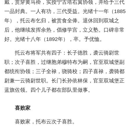
戴，赏穿黄马褂，实授宁古塔右翼协领，并给予三代
一品封典。一人有功，三代受益。光绪十一年（1885
年），托云布乞归，被赏食全俸。退休回到双城之
后，他继续发挥余热，倡修学宫，立义塾。口碑非常
好。光绪十八年（1892年），卒。予优恤。
托云布将军共有四子：长子德胜，袭云骑尉世
职；次子喜胜，过继胞弟穆特布为嗣，官至双城堡副
都统衔协领；三子全禄，骁骑校；四子喜禄，袭骑都
尉兼一云骑尉世职。长门长孙依林保，官至双城堡正
蓝旗佐领。四个儿子都在部队里做事。
喜败家
喜败家，托布云次子喜胜。