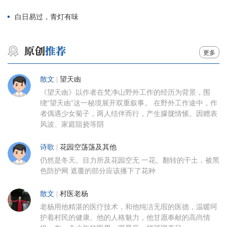
白日易过，青灯有味
更多
散文
|
望天凼
《望天凼》以作者在梵净山野外工作的经历为背景，围
绕“望天凼”这一秘境展开双重叙事。 在野外工作途中，作
者偶遇少女菊子，两人结伴而行，产生朦胧情愫。因赠表
风波、家庭阻挠等阴
诗歌
|
花园空荡荡及其他
仍然是冬天。目力所及花园空无 一花。翻转的干土，被黑
色防护网 遮覆的部分应该播下了花种
散文
|
村医老杨
老杨用他精湛的医疗技术，和他纯洁无瑕的医德，温暖呵
护着村民的健康。他的人格魅力，他甘愿奉献的高尚情