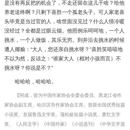
是没有再反把的机会了，不走还留在这儿干啥？给他
养老送终啊？只剩下喜胜一个孤老头子。可人家老喜
头毕竟是当过官的人，啥世面没见过？什么人情冷暖
没经过？全都是过眼云烟。他照例乐呵呵地，一个人
挑水，一个人做饭，其乐无穷。到井沿去挑水的时候
遭人揶揄：“大人，您还亲自挑水呀？”喜胜笑嘻嘻地
不以为然，反诘之：“谁家大人（相对小孩而言）不
挑水呀？你说是不？”
哈哈哈，哈哈哈。
【阿成，曾为中国作家协会全委会委员、黑龙江省作
家协会副主席、哈尔滨市作家协会主席。曾获全国优秀短篇
小说奖、首届鲁迅文学奖、蒲松龄短篇小说奖、萧红文学
奖、《人民文学》《中国作家》《小说选刊》《中华文学选