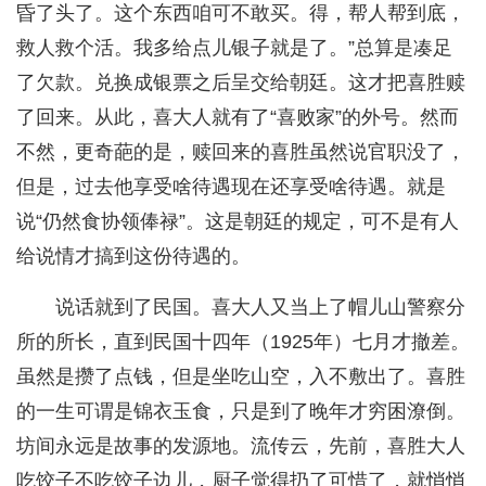
昏了头了。这个东西咱可不敢买。得，帮人帮到底，
救人救个活。我多给点儿银子就是了。”总算是凑足
了欠款。兑换成银票之后呈交给朝廷。这才把喜胜赎
了回来。从此，喜大人就有了“喜败家”的外号。然而
不然，更奇葩的是，赎回来的喜胜虽然说官职没了，
但是，过去他享受啥待遇现在还享受啥待遇。就是
说“仍然食协领俸禄”。这是朝廷的规定，可不是有人
给说情才搞到这份待遇的。
说话就到了民国。喜大人又当上了帽儿山警察分
所的所长，直到民国十四年（1925年）七月才撤差。
虽然是攒了点钱，但是坐吃山空，入不敷出了。喜胜
的一生可谓是锦衣玉食，只是到了晚年才穷困潦倒。
坊间永远是故事的发源地。流传云，先前，喜胜大人
吃饺子不吃饺子边儿，厨子觉得扔了可惜了，就悄悄