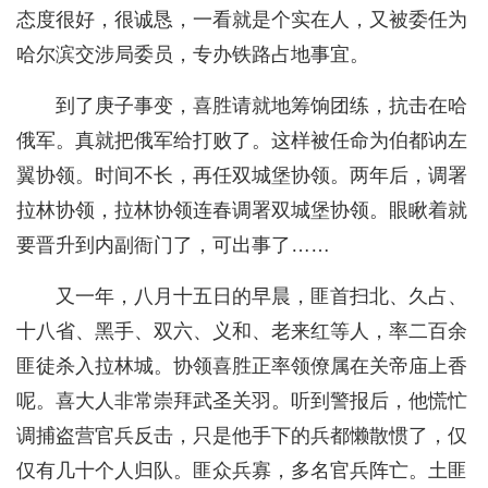
态度很好，很诚恳，一看就是个实在人，又被委任为
哈尔滨交涉局委员，专办铁路占地事宜。
到了庚子事变，喜胜请就地筹饷团练，抗击在哈
俄军。真就把俄军给打败了。这样被任命为伯都讷左
翼协领。时间不长，再任双城堡协领。两年后，调署
拉林协领，拉林协领连春调署双城堡协领。眼瞅着就
要晋升到内副衙门了，可出事了……
又一年，八月十五日的早晨，匪首扫北、久占、
十八省、黑手、双六、义和、老来红等人，率二百余
匪徒杀入拉林城。协领喜胜正率领僚属在关帝庙上香
呢。喜大人非常崇拜武圣关羽。听到警报后，他慌忙
调捕盗营官兵反击，只是他手下的兵都懒散惯了，仅
仅有几十个人归队。匪众兵寡，多名官兵阵亡。土匪