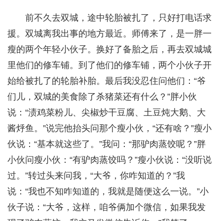
前不久去双城，途中轮胎被扎了，只好打电话求
援。双城离我出事的地方最近。师傅来了，是一胖一
瘦的两个年轻小伙子。换好了备胎之后，再去双城城
里他们的修车铺。到了他们的修车铺，两个小伙子开
始给被扎了的轮胎补胎。最后我没忍住问他们：“爷
们儿，双城的美食除了杀猪菜还有什么？”胖小伙
说：“渍鸡菜粉儿、尖椒炒干豆腐、土豆炖大鹅、大
酱烀鱼。”说完他抬头问那个瘦小伙，“还有啥？”瘦小
伙说：“基本就这些了。”我问：“那驴肉蒸饺呢？”胖
小伙问瘦小伙：“有驴肉蒸饺吗？”瘦小伙说：“没听说
过。”转过头来问我，“大爷，你咋知道的？”我
说：“我也不知咋知道的，我就是随便这么一说。”小
伙子说：“大爷，这样，咱爷俩加个微信，如果我发