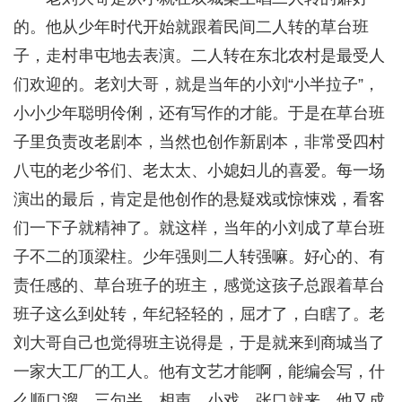
的。他从少年时代开始就跟着民间二人转的草台班
子，走村串屯地去表演。二人转在东北农村是最受人
们欢迎的。老刘大哥，就是当年的小刘“小半拉子”，
小小少年聪明伶俐，还有写作的才能。于是在草台班
子里负责改老剧本，当然也创作新剧本，非常受四村
八屯的老少爷们、老太太、小媳妇儿的喜爱。每一场
演出的最后，肯定是他创作的悬疑戏或惊悚戏，看客
们一下子就精神了。就这样，当年的小刘成了草台班
子不二的顶梁柱。少年强则二人转强嘛。好心的、有
责任感的、草台班子的班主，感觉这孩子总跟着草台
班子这么到处转，年纪轻轻的，屈才了，白瞎了。老
刘大哥自己也觉得班主说得是，于是就来到商城当了
一家大工厂的工人。他有文艺才能啊，能编会写，什
么顺口溜、三句半、相声、小戏，张口就来，他又成