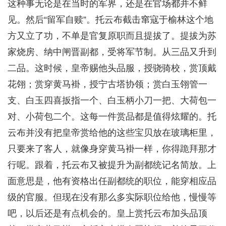
这种事无论是在当时的军界，还是在官场都并不鲜
见。然后“留军自赎”。托云布截击窜寇于榆林这个地
方又立了功，不单是官复原职而且提拔了。提拔为苏
家烧房、纳中闸晋副都，受将军节制。从三品又升到
二品。这时候，皇帝赐他头品服，授骁骑校，赏顶戴
花翎；赏穿黄马褂，授宁古塔协领；赏白玉翎管一
支、白玉四喜扳指一个、白玉柄小刀一把、大荷包一
对、小荷包二个。这每一件赏品都是值得炫耀的。托
云布并没有把皇帝赏给他的这些宝贝放在玻璃柜里，
只要来了客人，就像身穿黄马褂一样，你得跪拜那才
行呢。跟着，托云布又被提升为副都统记名简放。上
面意思是，他有资格出任副都统的职位，能穿相应品
级的官服。但现在没有那么多实际职位给他，慢慢等
吧，以后还是有点机会的。皇上赏托云布加头品顶