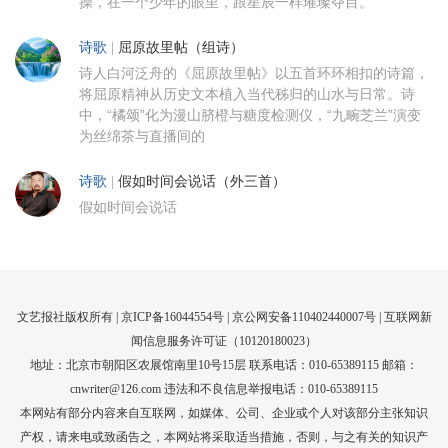
操，在一个少年的眼里，跟星辰一样璀璨夺目。
诗歌
|
屈原故里帖（组诗）
诗人白河泛舟的《屈原故里帖》以五首环环相扣的诗篇，
将屈原精神从历史文本植入当代秭归的山水与日常。诗
中，“橘颂”化为漫山脐橙与糖度检测仪，“九畹芝兰”演变
为丝绵茶与直播间的
诗歌
|
假如时间会说话（外三首）
假如时间会说话
文艺报社版权所有 |
京ICP备16044554号
| 京公网安备110402440007号 |
互联网新
闻信息服务许可证（10120180023）
地址：北京市朝阳区农展馆南里10号15层 联系电话：010-65389115 邮箱：
cnwriter@126.com 违法和不良信息举报电话：010-65389115
本网站有部分内容来自互联网，如媒体、公司、企业或个人对该部分主张知识
产权，请来电或致函告之，本网站将采取适当措施，否则，与之有关的知识产