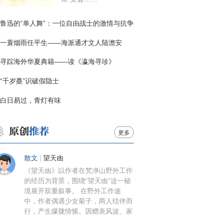
鲁迅的“单人舞”：一位自由战士的激情与抗争
一蓑烟雨任平生——海派通才文人陆澹安
寻踪海外华夏典籍——读《瀛海寻珍》
“千岁蘽”识破假隐士
白日易过，青灯有味
更多
散文
|
望天凼
《望天凼》以作者在梵净山野外工作
的经历为背景，围绕“望天凼”这一秘
境展开双重叙事。 在野外工作途
中，作者偶遇少女菊子，两人结伴而
行，产生朦胧情愫。因赠表风波、家