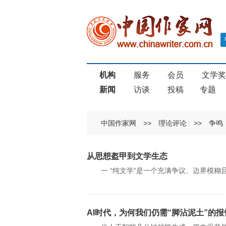
机构
服务
会员
文学
新闻
访谈
投稿
专题
中国作家网
>>
理论评论
>>
争鸣
从思想盔甲到文学生态
一 “纯文学”是一个充满争议、边界模糊
AI时代，为何我们仍需“脚沾泥土”的