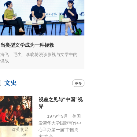
当类型文学成为一种拯救
海飞、毛尖、李晓博漫谈影视与文学中的
谍战
更多
视差之见与“中国”视
界
1979年9月，美国
爱荷华大学国际写作中
心举办第一届“中国周
末”文会……