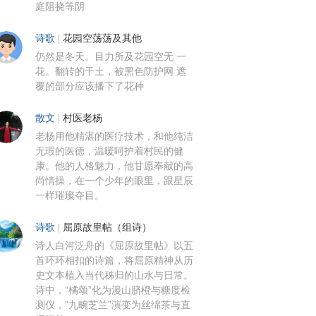
庭阻挠等阴
诗歌
|
花园空荡荡及其他
仍然是冬天。目力所及花园空无 一
花。翻转的干土，被黑色防护网 遮
覆的部分应该播下了花种
散文
|
村医老杨
老杨用他精湛的医疗技术，和他纯洁
无瑕的医德，温暖呵护着村民的健
康。他的人格魅力，他甘愿奉献的高
尚情操，在一个少年的眼里，跟星辰
一样璀璨夺目。
诗歌
|
屈原故里帖（组诗）
诗人白河泛舟的《屈原故里帖》以五
首环环相扣的诗篇，将屈原精神从历
史文本植入当代秭归的山水与日常。
诗中，“橘颂”化为漫山脐橙与糖度检
测仪，“九畹芝兰”演变为丝绵茶与直