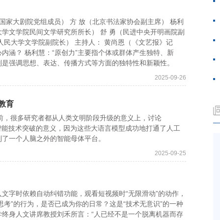
家大剧院党组成员） 方 放（北京书法家协会副主席） 杨利
学文学院民间文学研究所所长） 舒 勇（民进中央开明画院副
人民大学文学院副院长） 主持人： 黄尚恩（《文艺报》记
心内涵？ 杨利慧：“原创力”主要指个体或群体产生独特、新
则是强调思想、表达、传播方式等方面的独特性和新颖性。
2025-09-26
教育
前，很多研究者都从人类文明阶段升级的意义上，讨论
的人工智能技术突破的意义，因为这些大语言模型成功地打通了人工
到了一个人脑之外的智能母体平台。
2025-09-25
字时依赖自动纠错功能，观看短视频时“无限滑动”的动作，
思考”的行为，是否已成为你的日常？这是“技术无意识”的一种
学终身人文讲席教授刘禾所言：“人已经不是一个脱离机器而存