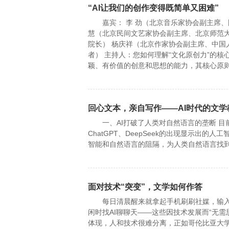
“AI让我们的创作变得既简单又困难”
嘉宾： 李 劲（北京音乐家协会副主席、国
慧（北京民间文艺家协会副主席、北京师范大
院长） 杨庆祥（北京作家协会副主席、中国
者） 主持人：您如何理解“文化原创力”的核
颖、有价值的创意和思想的能力，其核心原
回心文本，亲自写作——AI时代的文学
一、AI打破了人类对自然语言的垄断 目
ChatGPT、DeepSeek的出现显示出
智能和自然语言的阻隔，为人类自然语言找
面对技术“突变”，文学如何作答
每日清晨醒来就拿起手机刷刷社媒，输入文
闲时找AI聊聊天——这些因技术发展而“无需
体现，人和技术很难分离，正如哥伦比亚大