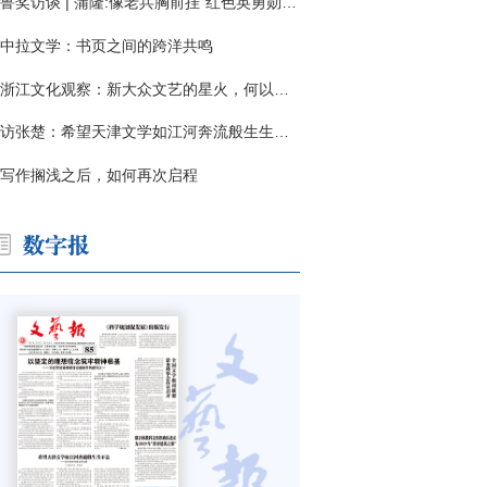
鲁奖访谈 | 蒲隆:像老兵胸前挂"红色英勇勋章"
中拉文学：书页之间的跨洋共鸣
浙江文化观察：新大众文艺的星火，何以燎原？
访张楚：希望天津文学如江河奔流般生生不息
写作搁浅之后，如何再次启程