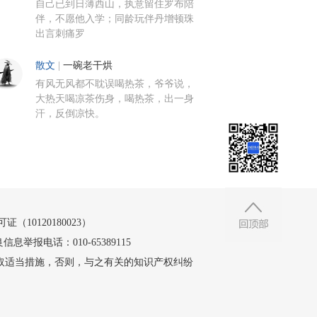
自己已到日薄西山，执意留住罗布陪
伴，不愿他入学；同龄玩伴丹增顿珠
出言刺痛罗
散文
|
一碗老干烘
有风无风都不耽误喝热茶，爷爷说，
大热天喝凉茶伤身，喝热茶，出一身
汗，反倒凉快。
10120180023）
信息举报电话：010-65389115
取适当措施，否则，与之有关的知识产权纠纷