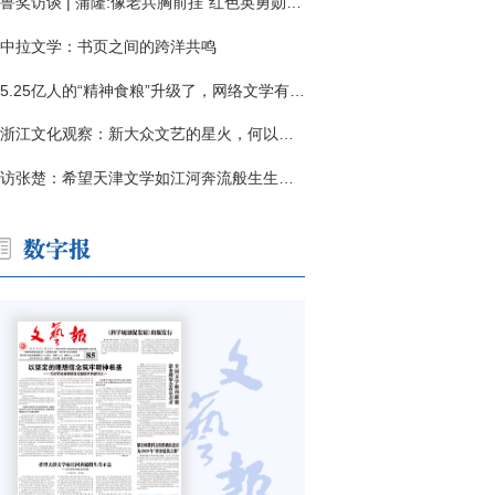
鲁奖访谈 | 蒲隆:像老兵胸前挂"红色英勇勋章"
中拉文学：书页之间的跨洋共鸣
5.25亿人的“精神食粮”升级了，网络文学有了哪些新变化？
浙江文化观察：新大众文艺的星火，何以燎原？
访张楚：希望天津文学如江河奔流般生生不息