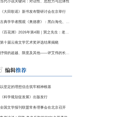
当代小说关键词：对话性、思想力与总体性
《大田歌谣》新书发布暨研讨会在京举行
古典学学者围观《奥德赛》：黑白海伦、佩涅罗佩的别针与神秘入侵者
《百花洲》2026年第4期｜巽之先生：老兵朱向前侧记三题
第十届云南文学艺术奖评选结果揭晓
抒情的超越、限度及其他——评艾伟的长篇小说《春歌》
以坚定的理想信念筑牢精神根基
《科学规划促发展》出版发行
全国文学报刊联盟常务理事会在北京召开