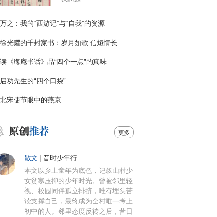
万之：我的“西游记”与“自我”的资源
徐光耀的千封家书：岁月如歌 信短情长
读《晦庵书话》品“四个一点”的真味
启功先生的“四个口袋”
北宋使节眼中的燕京
更多
散文
|
昔时少年行
本文以乡土童年为底色，记叙山村少
女贫寒压抑的少年时光。曾被邻里轻
视、校园同伴孤立排挤，唯有埋头苦
读支撑自己，最终成为全村唯一考上
初中的人。邻里态度反转之后，昔日