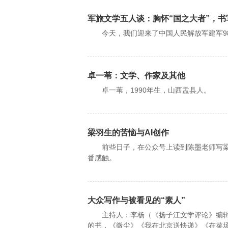
军旅文学五人谈：胸怀“国之大者”，
今天，我们迎来了中国人民解放军建军9
卓一苇：文学、作家及其他
卓一苇，1990年生，山西盂县人。
梁羽生的苦恼与AI创作
前些日子，在公众号上读到陈墨老师写梁
番感触。
大众写作与被看见的“素人”
主持人：李杨（《扬子江文学评论》编辑）
的书，《微尘》《我在北京送快递》《在菜