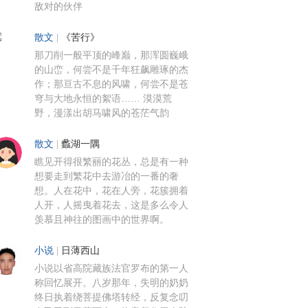
敌对的伙伴
散文
|
《苦行》
那刀削一般平顶的峰巅，那浑圆巍峨
的山峦，何尝不是千年狂飙雕琢的杰
作；那亘古不息的风啸，何尝不是苍
穹与大地永恒的絮语…… 漠漠荒
野，漫漾出胡马啸风的苍茫气韵
散文
|
蠡湖一隅
瞧见开得很繁丽的花丛，总是有一种
想要走到繁花中去游冶的一番的奢
想。人在花中，花在人旁，花簇拥着
人开，人摇曳着花去，这是多么令人
羡慕且神往的图画中的世界啊。
小说
|
日薄西山
小说以省高院藏族法官罗布的第一人
称回忆展开。八岁那年，失明的奶奶
终日执着绕菩提佛塔转经，反复念叨