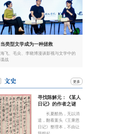
当类型文学成为一种拯救
海飞、毛尖、李晓博漫谈影视与文学中的
谍战
更多
寻找陈解元：《某人
日记》的作者之谜
长夏酷热，无以消
遣，翻看案头《王秉恩
日记》整理本，不由让
我想起……