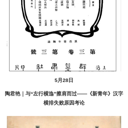
5月28日
陶君艳｜与“左行横迆”擦肩而过——《新青年》汉字
横排失败原因考论