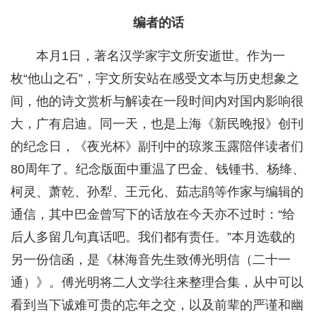
编者的话
本月1日，著名汉学家宇文所安逝世。作为一
枚“他山之石”，宇文所安站在感受文本与历史想象之
间，他的诗文赏析与解读在一段时间内对国内影响很
大，广有启迪。同一天，也是上海《新民晚报》创刊
的纪念日，《夜光杯》副刊中的琼浆玉露陪伴读者们
80周年了。纪念版面中重温了巴金、钱锺书、杨绛、
柯灵、萧乾、孙犁、王元化、茹志鹃等作家与编辑的
通信，其中巴金曾写下的话放在今天亦不过时：“给
后人多留几句真话吧。我们都有责任。”本月选载的
另一份信函，是《林海音先生致傅光明信（二十一
通）》。傅光明将二人文学往来整理合集，从中可以
看到当下诚难可贵的忘年之交，以及前辈的严谨和幽