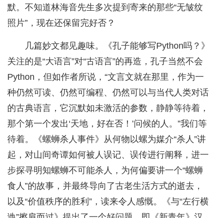
默。不知道林海音先生多次提到寄来的那些“无皱纹
照片”，现在还保留完好否？
几篇妙文都见趣味。《孔子能够写Python吗？》
关注的是“大语言”对“古语言”的再造，孔子当然不会
Python，但如作者所说，“文言文就在那里，作为一
种仍然可读、仍然可编程、仍然可以与当代人类对话
的古典语言，它沉默如未激活的参数，静静等待着，
那个第一个发出‘天地，好在否！’问候的人。”我们等
待着。《螺蛳杀人事件》从何物以螺为媒介“杀人”讲
起，对山间奇谭如何被人误记、误传进行阐释，进一
步探寻明知螺蛳不可能杀人，为何偏要讲一个“螺蛳
食人”的故事，并最终导向了古老生活方式的逝去，
以及“价值秩序的胜利”，读来令人感慨。《与“左行横
迆”擦肩而过》提出了一个好问题，即《新青年》汉