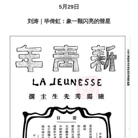
5月29日
刘涛｜毕倚虹：象一颗闪亮的彗星