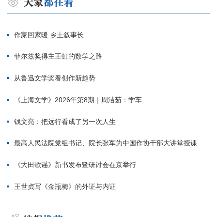
作家回家暖 乡土叙事长
菲尔兹奖得主王虹的数学之路
从鲁迅文学奖看创作新趋势
《上海文学》2026年第8期｜周洁茹：学车
钱文亮：把远行看成了另一次人生
最高人民法院党组书记、院长张军为中国作协干部大讲堂授课
《大田歌谣》新书发布暨研讨会在京举行
王世贞写《金瓶梅》的外证与内证