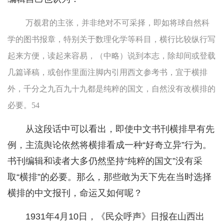
万覩君的主张，并非绝对不可采择，即如将球自然科
学的图书报章，特别关于数理化学等科目，横行比较纵行写
起来方便，读起来容易，（中略）说到本志，除却间或登载
几篇译稿，或创作里面注脚内引用西文参考书，宜于横排
外，千分之九百九十九都是纯粹的国文，自然没有改横排的
必要。54
从这段话中可以看出，即使中文书刊横排早有先
例，主流舆论依然将横排看成一种“好奇立异”行为。
书刊编辑和读者大多仍然坚持“纯粹的国文”没有采
取“横排”的必要。那么，那些敢为天下先在当时选择
横排的中文报刊，命运又如何呢？
1931年4月10日，《民众呼声》日报在山西出