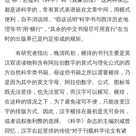
也”㊹，还提到《科学》和《观象丛报》“这两种杂志
都是讲科学的，常有算式表谱嵌在文章中间，用横式
便利，自不消说得。”㊺这说明“科学书与西洋历史地
理等书”用“横行”，“其余的中文书报尽可用直行”在当
时的出版界已是约定俗成的规矩。
有研究者指出，晚清民初，横排的书刊主要是英
汉双语读物和含有阿拉伯数字的算式与理化公式的西
方自然科学类书籍。㊻这些书籍之所以需要横排，乃
是因为其中的英文字母、阿拉伯数字、公式、图标等
既无法竖排，也无法竖写，而汉字可以横写、横排，
在这样的情况之下，为了避免读写不便，只能改变汉
字的排版方式。因此，汉字横排在最初是无可奈何，
或者说权衡利弊的选择。《科学》杂志的主编刘咸曾
回忆，汉字右起竖排的传统“对于刊载科学论文有诸