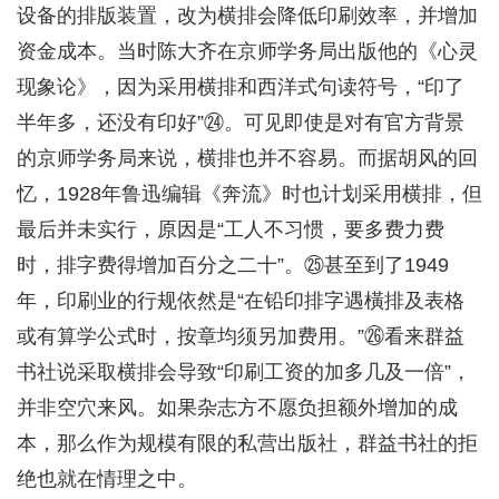
设备的排版装置，改为横排会降低印刷效率，并增加
资金成本。当时陈大齐在京师学务局出版他的《心灵
现象论》，因为采用横排和西洋式句读符号，“印了
半年多，还没有印好”㉔。可见即使是对有官方背景
的京师学务局来说，横排也并不容易。而据胡风的回
忆，1928年鲁迅编辑《奔流》时也计划采用横排，但
最后并未实行，原因是“工人不习惯，要多费力费
时，排字费得增加百分之二十”。㉕甚至到了1949
年，印刷业的行规依然是“在铅印排字遇橫排及表格
或有算学公式时，按章均须另加费用。”㉖看来群益
书社说采取横排会导致“印刷工资的加多几及一倍”，
并非空穴来风。如果杂志方不愿负担额外增加的成
本，那么作为规模有限的私营出版社，群益书社的拒
绝也就在情理之中。