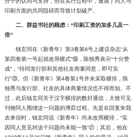
分子的认同与支持，但在实行过程中，遭遇了同人与
印刷方面的共同阻碍而导致计划破产。
二、群益书社的顾虑：“印刷工资的加多几及一
倍”
钱玄同在《新青年》第3卷第6号上建议杂志“从
第四卷第一号起就改用横式”⑲，陈独秀表示“十分赞
成”，“待同发行部和其他社友商量同意，即可实
行”⑳。但《新青年》第4卷第1号并未采取横排，陈
独秀与发行部、社友的具体商量情况也不得而知。不
过，此后钱玄同关于汉字横排的数封通信，大致可见
刊物同人围绕这一问题的博弈过程。先是在回复朱我
农来信时，钱玄同说《新青年》尚未改用横排，“实
因同人意见对这个问题尚未能一致”㉑；其后，他在