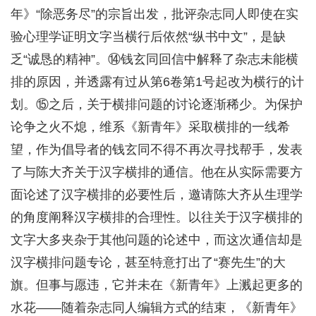
年》“除恶务尽”的宗旨出发，批评杂志同人即使在实
验心理学证明文字当横行后依然“纵书中文”，是缺
乏“诚恳的精神”。⑭钱玄同回信中解释了杂志未能横
排的原因，并透露有过从第6卷第1号起改为横行的计
划。⑮之后，关于横排问题的讨论逐渐稀少。为保护
论争之火不熄，维系《新青年》采取横排的一线希
望，作为倡导者的钱玄同不得不再次寻找帮手，发表
了与陈大齐关于汉字横排的通信。他在从实际需要方
面论述了汉字横排的必要性后，邀请陈大齐从生理学
的角度阐释汉字横排的合理性。以往关于汉字横排的
文字大多夹杂于其他问题的论述中，而这次通信却是
汉字横排问题专论，甚至特意打出了“赛先生”的大
旗。但事与愿违，它并未在《新青年》上溅起更多的
水花——随着杂志同人编辑方式的结束，《新青年》