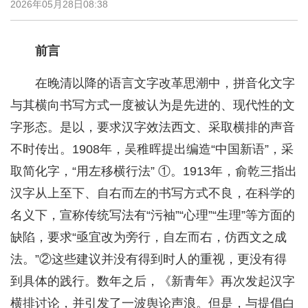
2026年05月28日08:38
前言
在晚清以降的语言文字改革思潮中，拼音化文字
与其横向书写方式一度被认为是先进的、现代性的文
字形态。是以，要求汉字效法西文、采取横排的声音
不时传出。1908年，吴稚晖提出编造“中国新语”，采
取简化字，“用左移横行法” ①。1913年，俞乾三指出
汉字从上至下、自右而左的书写方式不良，在科学的
名义下，宣称传统写法有“污袖”“心理”“生理”等方面的
缺陷，要求“亟宜改为旁行，自左而右，仿西文之成
法。”②这些建议并没有得到时人的重视，更没有得
到具体的践行。数年之后，《新青年》再次发起汉字
横排讨论，并引发了一波舆论声浪。但是，与提倡白