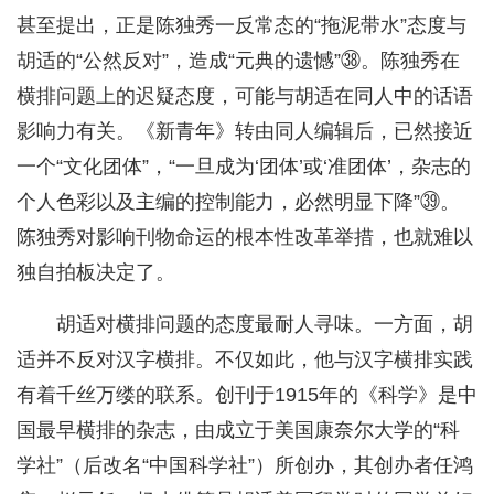
甚至提出，正是陈独秀一反常态的“拖泥带水”态度与
胡适的“公然反对”，造成“元典的遗憾”㊳。陈独秀在
横排问题上的迟疑态度，可能与胡适在同人中的话语
影响力有关。《新青年》转由同人编辑后，已然接近
一个“文化团体”，“一旦成为‘团体’或‘准团体’，杂志的
个人色彩以及主编的控制能力，必然明显下降”㊴。
陈独秀对影响刊物命运的根本性改革举措，也就难以
独自拍板决定了。
胡适对横排问题的态度最耐人寻味。一方面，胡
适并不反对汉字横排。不仅如此，他与汉字横排实践
有着千丝万缕的联系。创刊于1915年的《科学》是中
国最早横排的杂志，由成立于美国康奈尔大学的“科
学社”（后改名“中国科学社”）所创办，其创办者任鸿