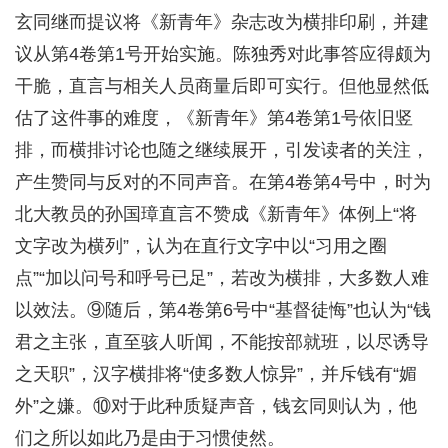
玄同继而提议将《新青年》杂志改为横排印刷，并建
议从第4卷第1号开始实施。陈独秀对此事答应得颇为
干脆，直言与相关人员商量后即可实行。但他显然低
估了这件事的难度，《新青年》第4卷第1号依旧竖
排，而横排讨论也随之继续展开，引发读者的关注，
产生赞同与反对的不同声音。在第4卷第4号中，时为
北大教员的孙国璋直言不赞成《新青年》体例上“将
文字改为横列”，认为在直行文字中以“习用之圈
点”“加以问号和呼号已足”，若改为横排，大多数人难
以效法。⑨随后，第4卷第6号中“基督徒悔”也认为“钱
君之主张，直至骇人听闻，不能按部就班，以尽诱导
之天职”，汉字横排将“使多数人惊异”，并斥钱有“媚
外”之嫌。⑩对于此种质疑声音，钱玄同则认为，他
们之所以如此乃是由于习惯使然。