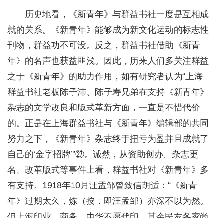
历史地看，《新青年》与群益书社一度是互相成
就的关系。《新青年》能够成为新文化运动的标志性
刊物，群益功不可没。反之，群益书社借助《新青
年》的名声也获益匪浅。因此，历来人们多关注群益
之于《新青年》的助力作用，如有研究者认为“上海
群益书社老板陈子沛、陈子寿兄弟在支持《新青年》
杂志的文学改良和版式革新方面，一直是不惜代价
的。正是在上海群益书社与《新青年》编辑部的共同
努力之下，《新青年》杂志终于扭亏为盈并且成就了
自己的‘金字招牌’”㉗。诚然，从资助创办、杂志更
名、改革版式等事件上看，群益书社对《新青年》多
有支持。1918年10月汪孟邹曾致信胡适：“《新青
年》过期太久，炼（按：即汪孟邹）亦深不以为然。
但上海印业，商务、中华不愿代印，其余民友各家尚