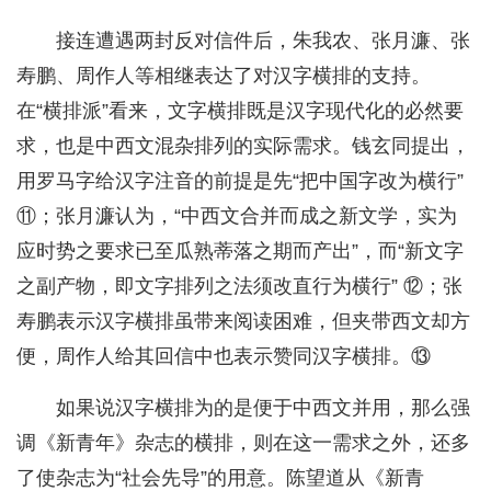
接连遭遇两封反对信件后，朱我农、张月濂、张
寿鹏、周作人等相继表达了对汉字横排的支持。
在“横排派”看来，文字横排既是汉字现代化的必然要
求，也是中西文混杂排列的实际需求。钱玄同提出，
用罗马字给汉字注音的前提是先“把中国字改为横行”
⑪；张月濂认为，“中西文合并而成之新文学，实为
应时势之要求已至瓜熟蒂落之期而产出”，而“新文字
之副产物，即文字排列之法须改直行为横行” ⑫；张
寿鹏表示汉字横排虽带来阅读困难，但夹带西文却方
便，周作人给其回信中也表示赞同汉字横排。⑬
如果说汉字横排为的是便于中西文并用，那么强
调《新青年》杂志的横排，则在这一需求之外，还多
了使杂志为“社会先导”的用意。陈望道从《新青