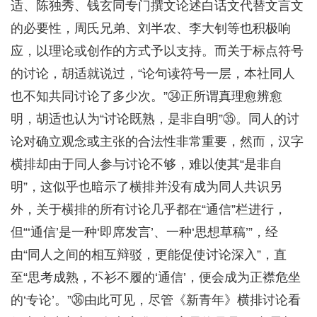
适、陈独秀、钱玄同专门撰文论述白话文代替文言文
的必要性，周氏兄弟、刘半农、李大钊等也积极响
应，以理论或创作的方式予以支持。而关于标点符号
的讨论，胡适就说过，“论句读符号一层，本社同人
也不知共同讨论了多少次。”㉞正所谓真理愈辨愈
明，胡适也认为“讨论既熟，是非自明”㉟。同人的讨
论对确立观念或主张的合法性非常重要，然而，汉字
横排却由于同人参与讨论不够，难以使其“是非自
明”，这似乎也暗示了横排并没有成为同人共识另
外，关于横排的所有讨论几乎都在“通信”栏进行，
但“‘通信’是一种‘即席发言’、一种‘思想草稿’”，经
由“同人之间的相互辩驳，更能促使讨论深入”，直
至“思考成熟，不衫不履的‘通信’，便会成为正襟危坐
的‘专论’。”㊱由此可见，尽管《新青年》横排讨论看