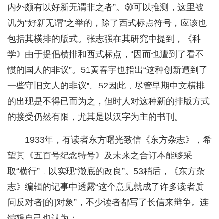
内外颇有以好新无谓非之者”。㊿可以推测，这里被
讥为“好新无谓”之举的，除了西式标点符号，应该也
包括其横排的版式。张志强在其研究中提到，《科
学》由于提倡横排和西式标点，“因而也遭到了看不
惯的国人的非议”。51黄春宇也指出“这种创新遭到了
一些守旧文人的非议”。52因此，尽管早期中文横排
的出现是不得已而为之，但时人对这种新的排版方式
的接受仍然有限，尤其是以汉字为主的书刊。
1933年，有读者东方曙光致信《东方杂志》，希
望其《五百号纪念特号》及未来之合订本能够采
取“横行”，以实现“澈底的改良”。53稍后，《东方杂
志》编辑的记事中透露“这个意见就成了许多读者质
问反对者[的]对象”，不少读者都写了长信来辩争。连
编辑自己也认为：