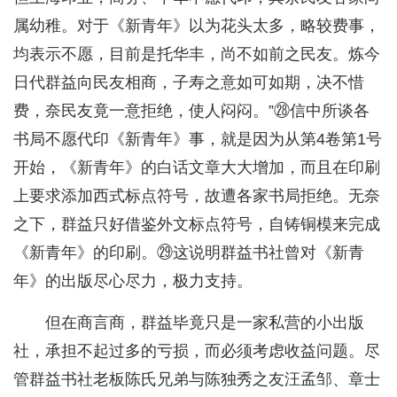
属幼稚。对于《新青年》以为花头太多，略较费事，
均表示不愿，目前是托华丰，尚不如前之民友。炼今
日代群益向民友相商，子寿之意如可如期，决不惜
费，奈民友竟一意拒绝，使人闷闷。”㉘信中所谈各
书局不愿代印《新青年》事，就是因为从第4卷第1号
开始，《新青年》的白话文章大大增加，而且在印刷
上要求添加西式标点符号，故遭各家书局拒绝。无奈
之下，群益只好借鉴外文标点符号，自铸铜模来完成
《新青年》的印刷。㉙这说明群益书社曾对《新青
年》的出版尽心尽力，极力支持。
但在商言商，群益毕竟只是一家私营的小出版
社，承担不起过多的亏损，而必须考虑收益问题。尽
管群益书社老板陈氏兄弟与陈独秀之友汪孟邹、章士