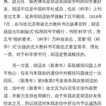
隽、赵元任、杨杏佛等是胡适美国留学时的同学兼好
友。胡适不仅是中国科学社成员，也在《科学》上刊
发过文章，这表明胡适较早接触了汉字横排。1918年
7月，在与张元济商谈北大教科书出版事宜时，胡适
就提出印刷版式“拟用四号字横行，书照‘科学’式，用
五号”㊵的要求。《科学》乃科技杂志，需要“照《科
学》式”出版的北大教科书可能也主要是算学、理化
一类。对于科学类书刊，胡适是赞成横排的。
另一方面，胡适在《新青年》采取横排问题上并
不热心，仅在与朱我农的通信中对横排问题做过一次
回应。《新青年》第5卷第2号发表朱我农致胡适的
信，信中对《新青年》改文言为白话等主张均表赞
成，并极力支持改用横行。由于朱我农是胡适好友朱
经农之兄，所以胡适对朱我农信中所论均予以诚恳回