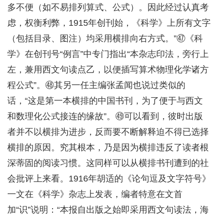
多不便（如不易排列算式、公式）。因此经过认真考
虑，权衡利弊，1915年创刊始，《科学》上所有文字
（包括目录、图注）均采用横排向右方式。”㊼《科
学》在创刊号“例言”中专门指出“本杂志印法，旁行上
左，兼用西文句读点乙，以便插写算术物理化学诸方
程公式”。㊽其另一任主编张孟闻也说过类似的
话，“这是第一本横排的中国书刊，为了便于与西文
和数理化公式接连的缘故”。㊾可以看到，彼时出版
者并不以横排为进步，反而要不断解释迫不得已选择
横排的原因。究其根本，乃是因为横排违反了读者根
深蒂固的阅读习惯。这同样可以从横排书刊遭到的社
会批评上来看。1916年胡适的《论句逗及文字符号》
一文在《科学》杂志上发表，编者特意在文首
加“识”说明：“本报自出版之始即采用西文句读法，海