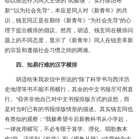
㊷以杂志作为同人主张的“试验场”，“实行除旧布
新”“以为社会先导”，本应是同人对《新青年》的共
识，钱玄同正是在期待《新青年》“为社会先导”的心
理下提出横排的倡议。然而，胡适、钱玄同在横排问
题上的不同态度，显示了《新青年》同人在锐意革新
的宗旨和遵循社会习惯之间的两难。
四、知易行难的汉字横排
胡适给朱我农信中所说的“除了科学书与西洋历
史地理等书不能不用横行，其余的中文书报尽可用直
行。”㊸并非他自己对中文书报排版方式的设想，而
是对当时已有的书报排版情形的描述。其实钱玄同也
有类似的观察：“我极希望今后新教科书从小学起，
一律改用横写，不必专限于算学、理化、唱歌教本