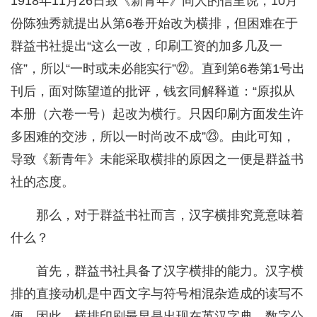
1918年11月26日致《新青年》同人的信里说，10月
份陈独秀就提出从第6卷开始改为横排，但困难在于
群益书社提出“这么一改，印刷工资的加多几及一
倍”，所以“一时或未必能实行”㉒。直到第6卷第1号出
刊后，面对陈望道的批评，钱玄同解释道：“原拟从
本册（六卷一号）起改为横行。只因印刷方面发生许
多困难的交涉，所以一时尚改不成”㉓。由此可知，
导致《新青年》未能采取横排的原因之一便是群益书
社的态度。
那么，对于群益书社而言，汉字横排究竟意味着
什么？
首先，群益书社具备了汉字横排的能力。汉字横
排的直接动机是中西文字与符号相混杂造成的读写不
便，因此，横排印刷最早是出现在英汉字典、数字公