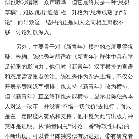
似也吵吵嚷嚷，众声喧哗，但它最终只是一种“思想
草稿”，难以跳出“通信”栏，升格为“思考成熟”的“专
论”，而导致这一结果的正是同人之间相互辩驳不
够，讨论难以深入。
另外，主要骨干对《新青年》横排的态度显得犹
疑、模糊。陈独秀与胡适在《新青年》群体中具有举
足轻重的影响力，他们对《新青年》汉字横排的言语
和态度需要重点关注。陈独秀作为杂志主编，不仅公
开表示赞同汉字横排，也支持《新青年》改为横排。
但《新青年》直至终刊也未能横排，显示出陈独秀本
人对这一改革，并没有“不惜一切代价”去推行，而只
是在一定限度内赞成和支持，他不愿为此与出版方冲
突即是证明。从“商量同意”“讨论一番”等软性词语的
不断出现，可以看出陈独秀似有所迟疑。㊲有研究者