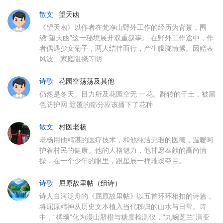
散文
|
望天凼
《望天凼》以作者在梵净山野外工作的经历为背景，围
绕“望天凼”这一秘境展开双重叙事。 在野外工作途中，作
者偶遇少女菊子，两人结伴而行，产生朦胧情愫。因赠表
风波、家庭阻挠等阴
诗歌
|
花园空荡荡及其他
仍然是冬天。目力所及花园空无 一花。翻转的干土，被黑
色防护网 遮覆的部分应该播下了花种
散文
|
村医老杨
老杨用他精湛的医疗技术，和他纯洁无瑕的医德，温暖呵
护着村民的健康。他的人格魅力，他甘愿奉献的高尚情
操，在一个少年的眼里，跟星辰一样璀璨夺目。
诗歌
|
屈原故里帖（组诗）
诗人白河泛舟的《屈原故里帖》以五首环环相扣的诗篇，
将屈原精神从历史文本植入当代秭归的山水与日常。诗
中，“橘颂”化为漫山脐橙与糖度检测仪，“九畹芝兰”演变