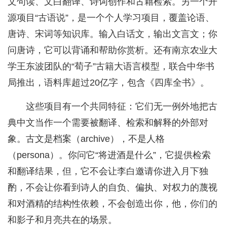
文句读、文白翻译、诗词创作和古籍检索。另一个开
源项目“古语说”，是一个个人学习项目，覆盖论语、
唐诗、宋词等知识库。输入白话文，输出文言文；你
问唐诗，它可以背诵和帮助你赏析。还有南京农业大
学王东波团队的“荀子”古籍大语言模型，联合中华书
局推出，语料库超过20亿字，包含《四库全书》。
这些项目有一个共同特征：它们无一例外地把古
典中文当作一个需要被翻译、检索和解释的外部对
象。古文是档案（archive），不是人格
（persona）。你问它“将进酒是什么”，它提供检索
和翻译结果，但，它不会让李白邀请你进入月下独
酌，不会让你看到诗人的自负、偏执、对权力的蔑视
和对酒精的结构性依赖，不会创造出你，他，你们的
和影子和月亮共在的场景。